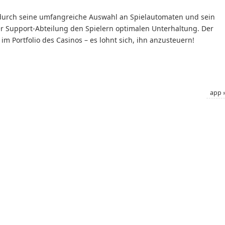
 durch seine umfangreiche Auswahl an Spielautomaten und sein
er Support-Abteilung den Spielern optimalen Unterhaltung. Der
t im Portfolio des Casinos – es lohnt sich, ihn anzusteuern!
app