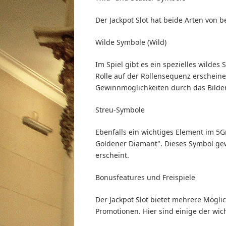
Der Jackpot Slot hat beide Arten von
Wilde Symbole (Wild)
Im Spiel gibt es ein spezielles wilde
Rolle auf der Rollensequenz erscheine
Gewinnmöglichkeiten durch das Bild
Streu-Symbole
Ebenfalls ein wichtiges Element im 5Gr
Goldener Diamant". Dieses Symbol ge
erscheint.
Bonusfeatures und Freispiele
Der Jackpot Slot bietet mehrere Mögl
Promotionen. Hier sind einige der wic