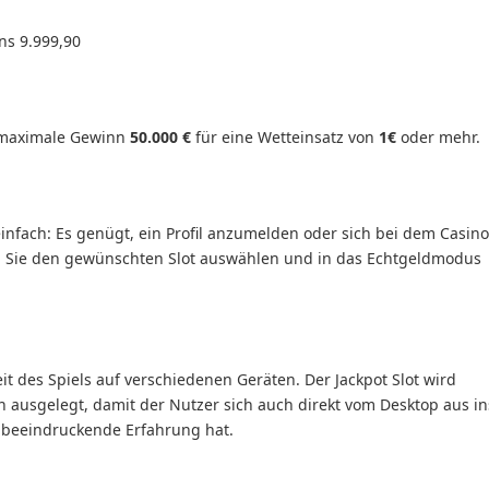
ns 9.999,90
r maximale Gewinn
50.000 €
für eine Wetteinsatz von
1€
oder mehr.
einfach: Es genügt, ein Profil anzumelden oder sich bei dem Casino
en Sie den gewünschten Slot auswählen und in das Echtgeldmodus
eit des Spiels auf verschiedenen Geräten. Der Jackpot Slot wird
 ausgelegt, damit der Nutzer sich auch direkt vom Desktop aus in
 beeindruckende Erfahrung hat.