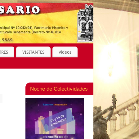
TRES
VISITANTES
Videos
Noche de Colectividades