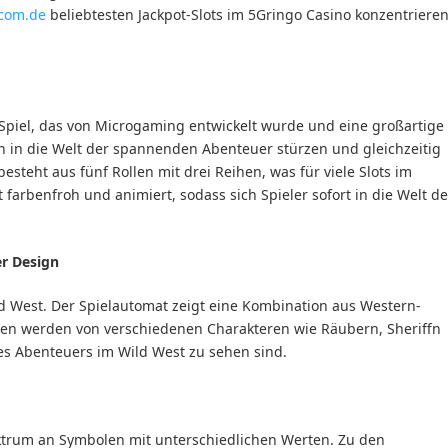
.com.de
beliebtesten Jackpot-Slots im 5Gringo Casino konzentrieren
es Spiel, das von Microgaming entwickelt wurde und eine großartige
h in die Welt der spannenden Abenteuer stürzen und gleichzeitig
esteht aus fünf Rollen mit drei Reihen, was für viele Slots im
st farbenfroh und animiert, sodass sich Spieler sofort in die Welt d
er Design
ld West. Der Spielautomat zeigt eine Kombination aus Western-
len werden von verschiedenen Charakteren wie Räubern, Sheriffn
es Abenteuers im Wild West zu sehen sind.
pektrum an Symbolen mit unterschiedlichen Werten. Zu den