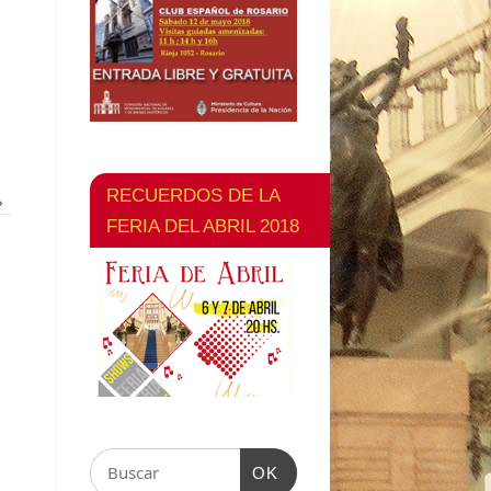
RECUERDOS DE LA
»
FERIA DEL ABRIL 2018
OK