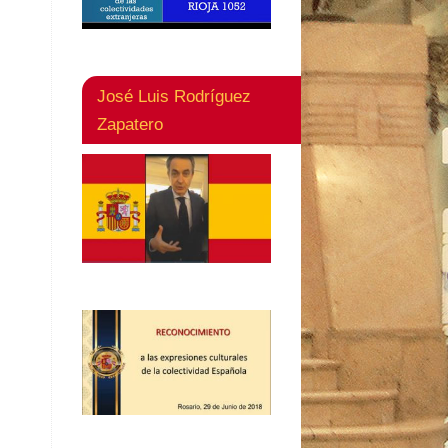
José Luis Rodríguez
Zapatero