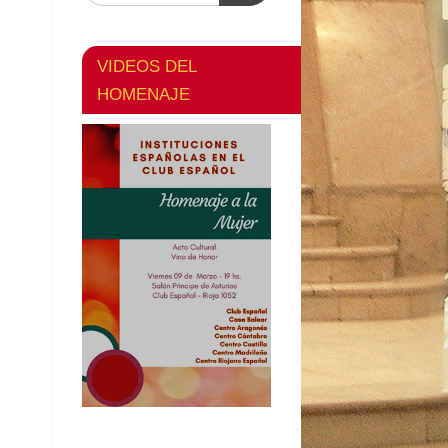
VIDEOS DEL
HOMENAJE