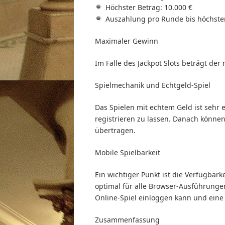
Höchster Betrag: 10.000 €
Auszahlung pro Runde bis höchste
Maximaler Gewinn
Im Falle des Jackpot Slots beträgt de
Spielmechanik und Echtgeld-Spiel
Das Spielen mit echtem Geld ist sehr 
registrieren zu lassen. Danach könn
übertragen.
Mobile Spielbarkeit
Ein wichtiger Punkt ist die Verfügbark
optimal für alle Browser-Ausführungen
Online-Spiel einloggen kann und eine
Zusammenfassung