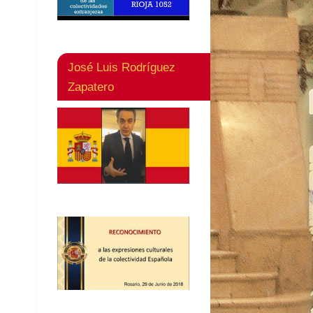
José Luis Rodríguez
Zapatero