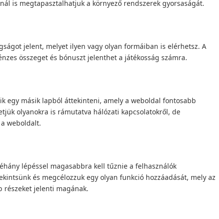
ál is megtapasztalhatjuk a környező rendszerek gyorsaságát.
ságot jelent, melyet ilyen vagy olyan formáiban is elérhetsz. A
nzes összeget és bónuszt jelenthet a játékosság számra.
szik egy másik lapból áttekinteni, amely a weboldal fontosabb
etjük olyanokra is rámutatva hálózati kapcsolatokről, de
a weboldalt.
néhány lépéssel magasabbra kell tűznie a felhasználók
tekintsünk és megcélozzuk egy olyan funkció hozzáadását, mely az
b részeket jelenti magának.