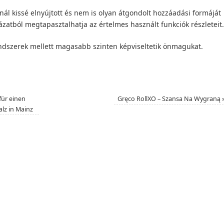
ál kissé elnyújtott és nem is olyan átgondolt hozzáadási formáját
lázatból megtapasztalhatja az értelmes használt funkciók részleteit.
rendszerek mellett magasabb szinten képviseltetik önmagukat.
für einen
Gręco RollXO – Szansa Na Wygraną
lz in Mainz