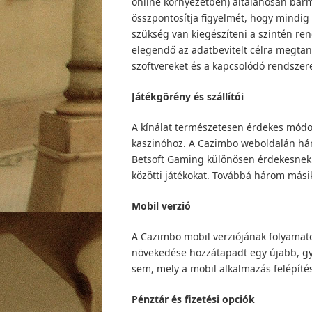
online környezetben) általánosan bárm
összpontosítja figyelmét, hogy mindig
szükség van kiegészíteni a szintén ren
elegendő az adatbevitelt célra megtanu
szoftvereket és a kapcsolódó rendszere
Játékgörény és szállítói
A kínálat természetesen érdekes módon 
kaszinóhoz. A Cazimbo weboldalán háro
Betsoft Gaming különösen érdekesnek 
közötti játékokat. Továbbá három mási
Mobil verzió
A Cazimbo mobil verziójának folyamat
növekedése hozzátapadt egy újabb, gy
sem, mely a mobil alkalmazás felépítésé
Pénztár és fizetési opciók