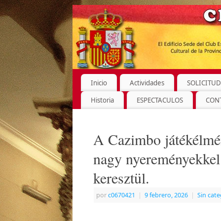
Inicio
Actividades
SOLICITUD
Historia
ESPECTACULOS
CON
A Cazimbo játékélmé
nagy nyereményekkel t
keresztül.
por
c0670421
|
9 febrero, 2026
|
Sin cate