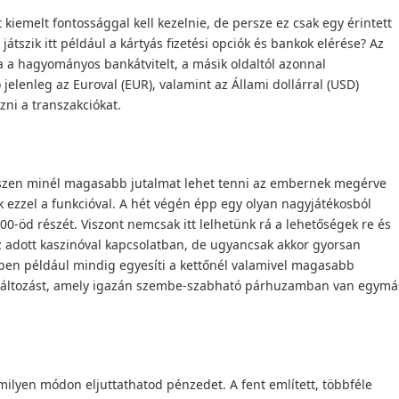
kiemelt fontossággal kell kezelnie, de persze ez csak egy érintett
tszik itt például a kártyás fizetési opciók és bankok elérése? Az
a a hagyományos bankátvitelt, a másik oldaltól azonnal
elenleg az Euroval (EUR), valamint az Állami dollárral (USD)
ni a transzakciókat.
iszen minél magasabb jutalmat lehet tenni az embernek megérve
k ezzel a funkcióval. A hét végén épp egy olyan nagyjátékosból
000-öd részét. Viszont nemcsak itt lelhetünk rá a lehetőségek re és
 adott kaszinóval kapcsolatban, de ugyancsak akkor gyorsan
ben például mindig egyesíti a kettőnél valamivel magasabb
i változást, amely igazán szembe-szabható párhuzamban van egymá
ilyen módon eljuttathatod pénzedet. A fent említett, többféle