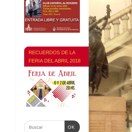
RECUERDOS DE LA
FERIA DEL ABRIL 2018
OK