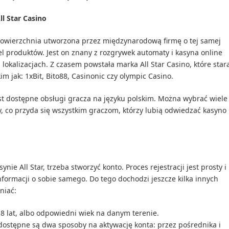
ll Star Casino
powierzchnia utworzona przez międzynarodową firmę o tej samej
el produktów. Jest on znany z rozgrywek automaty i kasyna online
lokalizacjach. Z czasem powstała marka All Star Casino, które star
 jak: 1xBit, Bito88, Casinonic czy olympic Casino.
t dostępne obsługi gracza na języku polskim. Można wybrać wiele
, co przyda się wszystkim graczom, którzy lubią odwiedzać kasyno
nie All Star, trzeba stworzyć konto. Proces rejestracji jest prosty i
formacji o sobie samego. Do tego dochodzi jeszcze kilka innych
niać:
8 lat, albo odpowiedni wiek na danym terenie.
dostępne są dwa sposoby na aktywację konta: przez pośrednika i