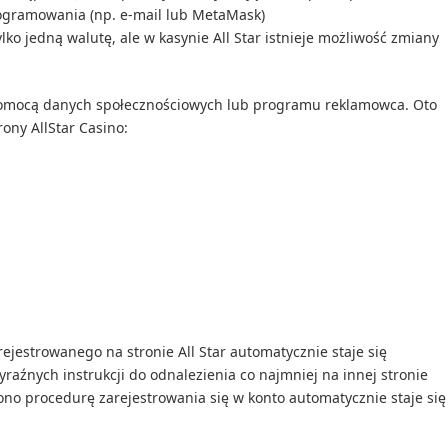
ogramowania (np. e-mail lub MetaMask)
o jedną walutę, ale w kasynie All Star istnieje możliwość zmiany
pomocą danych społecznościowych lub programu reklamowca. Oto
rony AllStar Casino:
ejestrowanego na stronie All Star automatycznie staje się
aźnych instrukcji do odnalezienia co najmniej na innej stronie
zono procedurę zarejestrowania się w konto automatycznie staje się