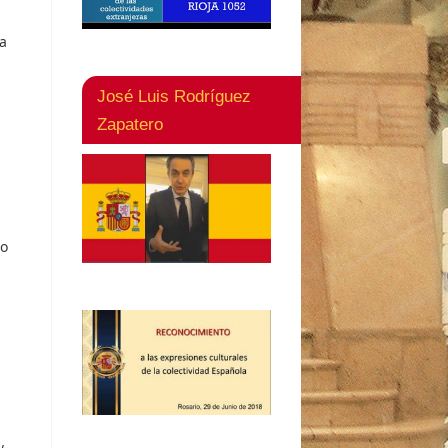
a
José Luis Rodríguez
Zapatero
Co
w