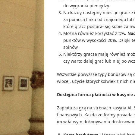
do wygrania pieniędzy.
Na każdy następny miesiąc gracze
za pomocą linku od znajomego lub
które gracz postarał się sobie zain
Można również korzystać z tzw.
Nad
punktów w wysokości 20%. Dzięki t
spinów.
Niektórzy gracze mają również moż
czy warto dalej grać lub nie) po w
Wszystkie powyższe typy bonusów są d
więcej, użycie którychkolwiek z nich ni
Dostępna forma płatności w kasynie A
Zapłata za grę na stronach kasyna Al
finansowych. Każda ze formy posiada 
im w łatwym dokonywaniu dostosowany
Kartą kredytową
: Można użyć kart