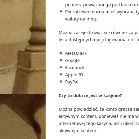
poprzez powiązanego portfaul opr
Początkowo można mieć wybraną tylk
waluty na inną.
Można zarejestrować się również za 
lista dostępnych opcji logowania do st
MetaMask
Google
Facebook
Apple ID
PayPal
Czy to dobrze jest w kasynie?
Można powiedzieć, że konto gracza zar
aktywnym kontem, ponieważ nie ma wyr
internetowej tego kasyna. Jeśli ukońc
aktywnym kontem.