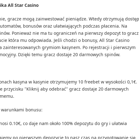
ka All Star Casino
synie, gracze mogą zainwestować pieniądze. Wtedy otrzymują dostę
 automatów, bonusów oraz ułatwiających podczas płacenia. Na
inów. Ponieważ nie ma tu ograniczeń na pierwszy depozyt to gracz
e która mu odpowiada. Jeśli chodzi o bonusy, All Star Casino
za zainteresowanych grymiom kasynem. Po rejestracji i pierwszym
omocyjny. Dzięki temu gracz dostaje 20 darmowych spinów.
ronach kasyna w kasynie otrzymujemy 10 freebet w wysokości 0,1€.
ie przycisku "Kliknij aby odebrać" gracz dostaje 20 darmowych
samemu.
 z warunkami bonusu:
si 0.10€, co daje nam około 100% depozytu do gry i ułatwia
tajemy po pierwszym depozycie to nasz czas na przygotowanie się