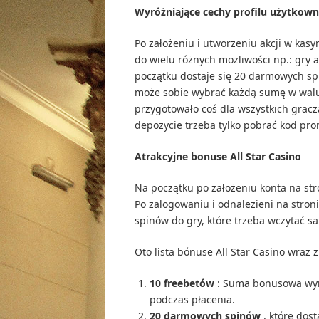
Wyróżniające cechy profilu użytkowni
Po założeniu i utworzeniu akcji w ka
do wielu różnych możliwości np.: gry
początku dostaje się 20 darmowych sp
może sobie wybrać każdą sumę w waluci
przygotowało coś dla wszystkich grac
depozycie trzeba tylko pobrać kod pr
Atrakcyjne bonuse All Star Casino
Na początku po założeniu konta na st
Po zalogowaniu i odnalezieni na stron
spinów do gry, które trzeba wczytać 
Oto lista bónuse All Star Casino wraz
10 freebetów
: Suma bonusowa wyno
podczas płacenia.
20 darmowych spinów
, które dos