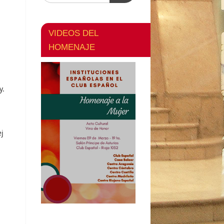
VIDEOS DEL
HOMENAJE
y.
ej