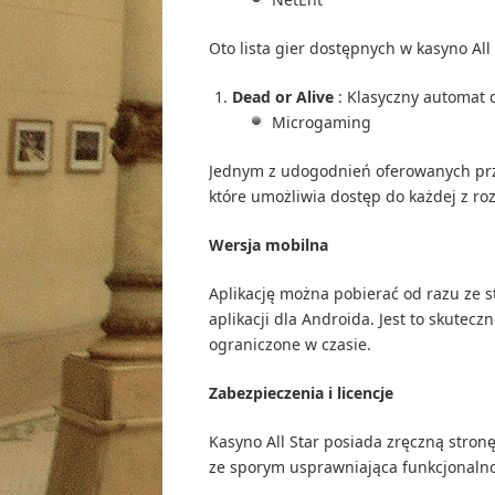
Oto lista gier dostępnych w kasyno A
Dead or Alive
: Klasyczny automat 
Microgaming
Jednym z udogodnień oferowanych prze
które umożliwia dostęp do każdej z roz
Wersja mobilna
Aplikację można pobierać od razu ze s
aplikacji dla Androida. Jest to skutec
ograniczone w czasie.
Zabezpieczenia i licencje
Kasyno All Star posiada zręczną stronę
ze sporym usprawniająca funkcjonalno