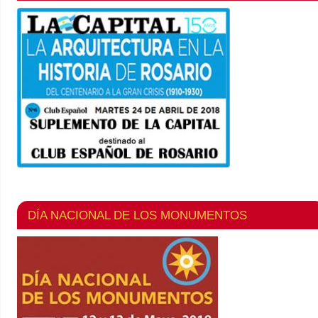
DÍA NACIONAL DE LOS MONUMENTOS