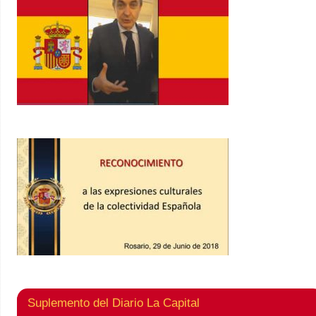
Suplemento del Diario La Capital