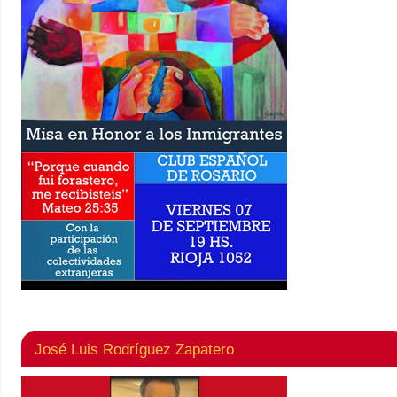
José Luis Rodríguez Zapatero