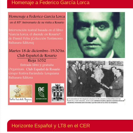
Homenaje a Federico García Lorca
Horizonte Español y LT8 en el CER