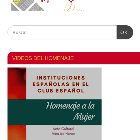
OK
VIDEOS DEL HOMENAJE