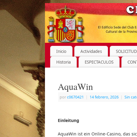
Inicio
Actividades
SOLICITUD
Historia
ESPECTACULOS
CON
AquaWin
por
c0670421
|
14 febrero, 2026
|
Sin ca
Einleitung
AquaWin ist ein Online-Casino, das si