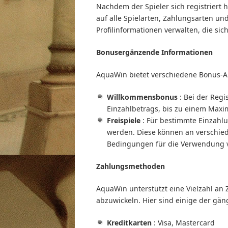
Nachdem der Spieler sich registriert h
auf alle Spielarten, Zahlungsarten un
Profilinformationen verwalten, die si
Bonusergänzende Informationen
AquaWin bietet verschiedene Bonus-Akt
Willkommensbonus
: Bei der Reg
Einzahlbetrags, bis zu einem Max
Freispiele
: Für bestimmte Einzahlu
werden. Diese können an verschie
Bedingungen für die Verwendung vo
Zahlungsmethoden
AquaWin unterstützt eine Vielzahl an
abzuwickeln. Hier sind einige der gä
Kreditkarten
: Visa, Mastercard