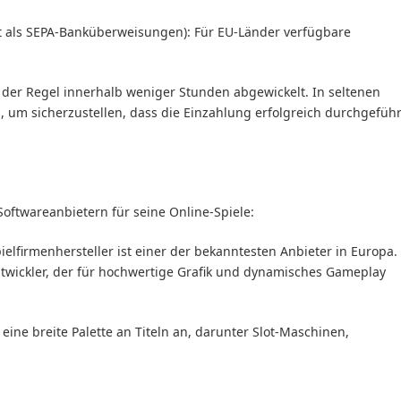
t als SEPA-Banküberweisungen): Für EU-Länder verfügbare
der Regel innerhalb weniger Stunden abgewickelt. In seltenen
 um sicherzustellen, dass die Einzahlung erfolgreich durchgeführ
ftwareanbietern für seine Online-Spiele:
pielfirmenhersteller ist einer der bekanntesten Anbieter in Europa.
ntwickler, der für hochwertige Grafik und dynamisches Gameplay
eine breite Palette an Titeln an, darunter Slot-Maschinen,