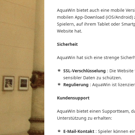
AquaWin bietet auch eine mobile Vers
mobilen App-Download (iOS/Android) 
Spielern, auf ihrem Tablet oder Smart
Website hat.
Sicherheit
AquaWin hat sich eine strenge Sicher
SSL-Verschlüsselung
: Die Websit
sensibler Daten zu schützen.
Regulierung
: AquaWin ist lizenzi
Kundensupport
AquaWin bietet einen Supportteam, das
Unterstützung zu erhalten:
E-Mail-Kontakt
: Spieler können e