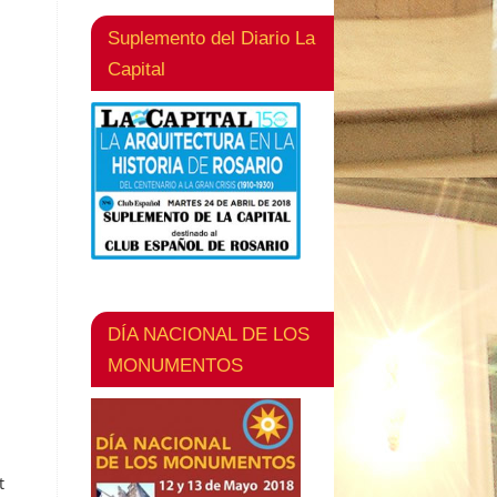
Suplemento del Diario La
Capital
DÍA NACIONAL DE LOS
MONUMENTOS
t