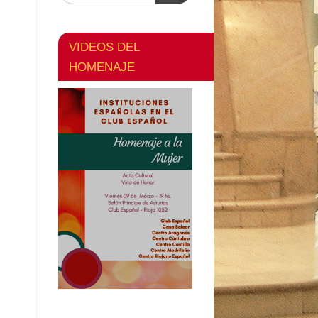
VIDEOS DEL
HOMENAJE