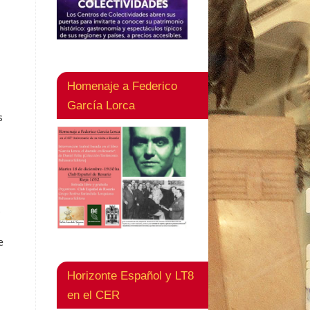
Homenaje a Federico
García Lorca
s
s
e
Horizonte Español y LT8
en el CER