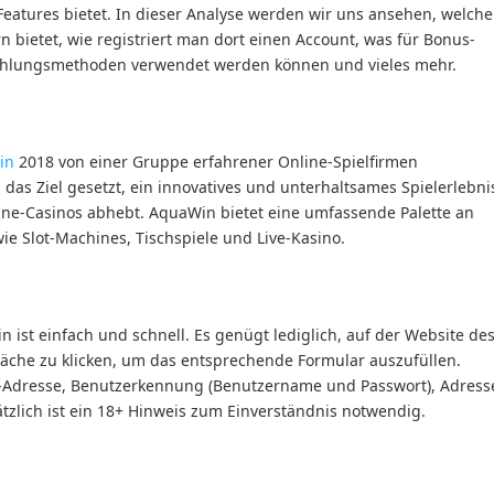
eatures bietet. In dieser Analyse werden wir uns ansehen, welche
 bietet, wie registriert man dort einen Account, was für Bonus-
ahlungsmethoden verwendet werden können und vieles mehr.
in
2018 von einer Gruppe erfahrener Online-Spielfirmen
as Ziel gesetzt, ein innovatives und unterhaltsames Spielerlebni
ine-Casinos abhebt. AquaWin bietet eine umfassende Palette an
ie Slot-Machines, Tischspiele und Live-Kasino.
 ist einfach und schnell. Es genügt lediglich, auf der Website de
tfläche zu klicken, um das entsprechende Formular auszufüllen.
-Adresse, Benutzerkennung (Benutzername und Passwort), Adress
tzlich ist ein 18+ Hinweis zum Einverständnis notwendig.