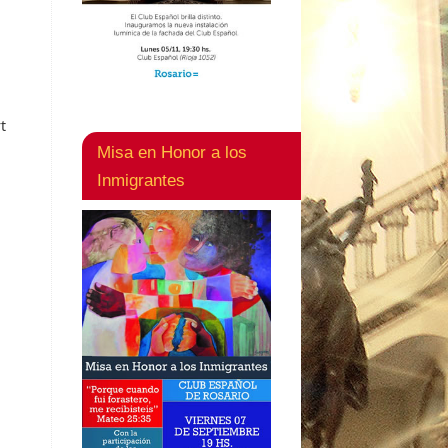
t
Misa en Honor a los
Inmigrantes