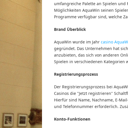
umfangreiche Palette an Spielen und F
Möglichkeiten AquaWin seinen Spielern
Programme verfügbar sind, welche Z
Brand Überblick
AquaWin wurde im Jahr
casino AquaW
gegründet. Das Unternehmen hat sich d
anzubieten, das sich von anderen Onl
Spielen in verschiedenen Kategorien w
Registrierungsprozess
Der Registrierungsprozess bei AquaWin
Casinos die "Jetzt registrieren" Schal
Hierfür sind Name, Nachname, E-Mail
und Telefonnummer erforderlich. Zusä
Konto-Funktionen