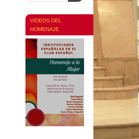
VIDEOS DEL
HOMENAJE