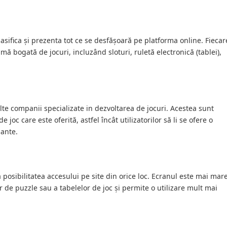
lasifica și prezenta tot ce se desfășoară pe platforma online. Fiecar
ă bogată de jocuri, incluzând sloturi, ruletă electronică (tablei),
te companii specializate in dezvoltarea de jocuri. Acestea sunt
joc care este oferită, astfel încât utilizatorilor să li se ofere o
iante.
 posibilitatea accesului pe site din orice loc. Ecranul este mai mare
or de puzzle sau a tabelelor de joc și permite o utilizare mult mai