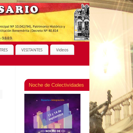
TRES
VISITANTES
Videos
Noche de Colectividades