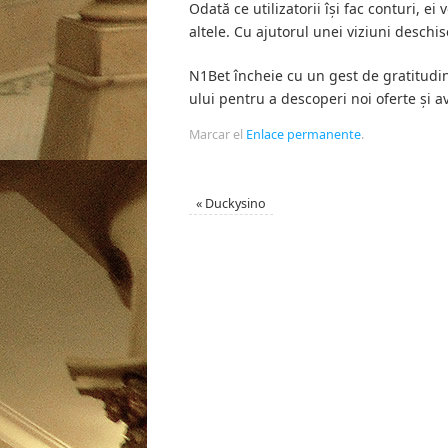
Odată ce utilizatorii își fac conturi, e
altele. Cu ajutorul unei viziuni desch
N1Bet încheie cu un gest de gratitudine 
ului pentru a descoperi noi oferte și a
Marcar el
Enlace permanente
.
«
Duckysino