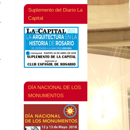
e
Suplemento del Diario La
Capital
-
»
DÍA NACIONAL DE LOS
MONUMENTOS