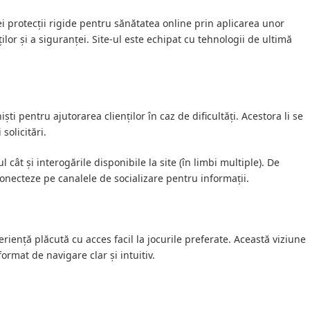
 protecții rigide pentru sănătatea online prin aplicarea unor
ăților și a siguranței. Site-ul este echipat cu tehnologii de ultimă
ști pentru ajutorarea clienților în caz de dificultăți. Acestora li se
solicitări.
ul cât și interogările disponibile la site (în limbi multiple). De
necteze pe canalele de socializare pentru informații.
riență plăcută cu acces facil la jocurile preferate. Această viziune
ormat de navigare clar și intuitiv.