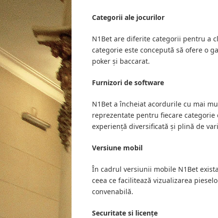
Categorii ale jocurilor
N1Bet are diferite categorii pentru a c
categorie este concepută să ofere o gam
poker și baccarat.
Furnizori de software
N1Bet a încheiat acordurile cu mai mul
reprezentate pentru fiecare categorie de 
experiență diversificată și plină de var
Versiune mobil
În cadrul versiunii mobile N1Bet exista
ceea ce facilitează vizualizarea piesel
convenabilă.
Securitate si licențe