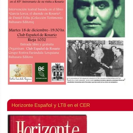
Horizonte Español y LT8 en el CER