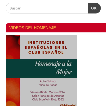
OK
VIDEOS DEL HOMENAJE