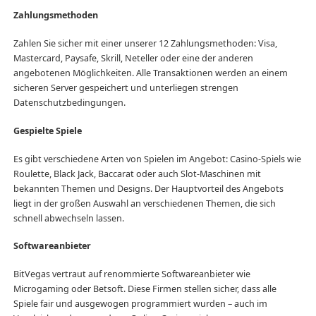
Zahlungsmethoden
Zahlen Sie sicher mit einer unserer 12 Zahlungsmethoden: Visa,
Mastercard, Paysafe, Skrill, Neteller oder eine der anderen
angebotenen Möglichkeiten. Alle Transaktionen werden an einem
sicheren Server gespeichert und unterliegen strengen
Datenschutzbedingungen.
Gespielte Spiele
Es gibt verschiedene Arten von Spielen im Angebot: Casino-Spiels wie
Roulette, Black Jack, Baccarat oder auch Slot-Maschinen mit
bekannten Themen und Designs. Der Hauptvorteil des Angebots
liegt in der großen Auswahl an verschiedenen Themen, die sich
schnell abwechseln lassen.
Softwareanbieter
BitVegas vertraut auf renommierte Softwareanbieter wie
Microgaming oder Betsoft. Diese Firmen stellen sicher, dass alle
Spiele fair und ausgewogen programmiert wurden – auch im