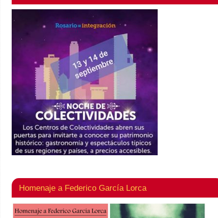
Homenaje a Federico García Lorca