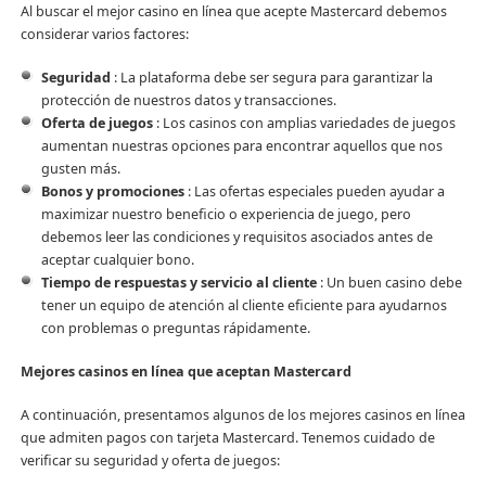
Al buscar el mejor casino en línea que acepte Mastercard debemos
considerar varios factores:
Seguridad
: La plataforma debe ser segura para garantizar la
protección de nuestros datos y transacciones.
Oferta de juegos
: Los casinos con amplias variedades de juegos
aumentan nuestras opciones para encontrar aquellos que nos
gusten más.
Bonos y promociones
: Las ofertas especiales pueden ayudar a
maximizar nuestro beneficio o experiencia de juego, pero
debemos leer las condiciones y requisitos asociados antes de
aceptar cualquier bono.
Tiempo de respuestas y servicio al cliente
: Un buen casino debe
tener un equipo de atención al cliente eficiente para ayudarnos
con problemas o preguntas rápidamente.
Mejores casinos en línea que aceptan Mastercard
A continuación, presentamos algunos de los mejores casinos en línea
que admiten pagos con tarjeta Mastercard. Tenemos cuidado de
verificar su seguridad y oferta de juegos: