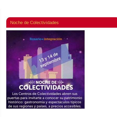
Noche de Colectividades