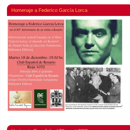
Homenaje a Federico García Lorca