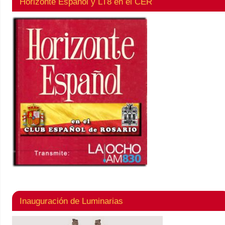
Horizonte Español y LT8 en el CER
Inauguración de Luminarias