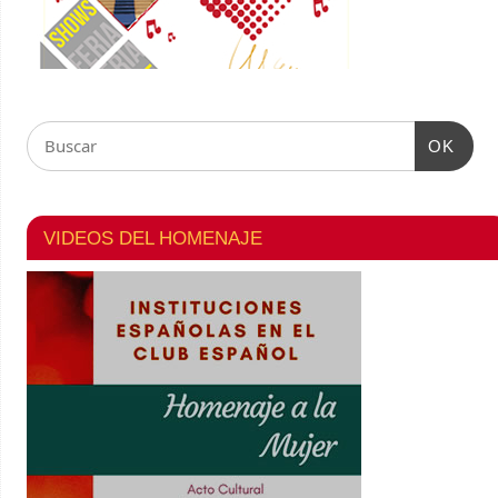
OK
VIDEOS DEL HOMENAJE