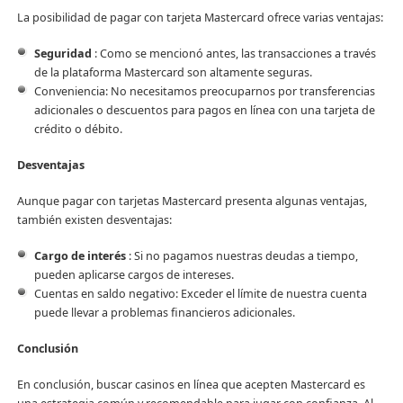
La posibilidad de pagar con tarjeta Mastercard ofrece varias ventajas:
Seguridad
: Como se mencionó antes, las transacciones a través
de la plataforma Mastercard son altamente seguras.
Conveniencia: No necesitamos preocuparnos por transferencias
adicionales o descuentos para pagos en línea con una tarjeta de
crédito o débito.
Desventajas
Aunque pagar con tarjetas Mastercard presenta algunas ventajas,
también existen desventajas:
Cargo de interés
: Si no pagamos nuestras deudas a tiempo,
pueden aplicarse cargos de intereses.
Cuentas en saldo negativo: Exceder el límite de nuestra cuenta
puede llevar a problemas financieros adicionales.
Conclusión
En conclusión, buscar casinos en línea que acepten Mastercard es