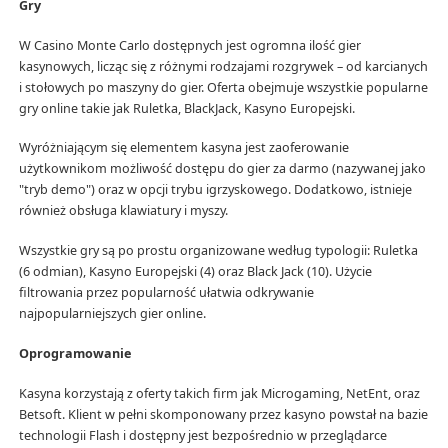
Gry
W Casino Monte Carlo dostępnych jest ogromna ilość gier
kasynowych, licząc się z różnymi rodzajami rozgrywek – od karcianych
i stołowych po maszyny do gier. Oferta obejmuje wszystkie popularne
gry online takie jak Ruletka, BlackJack, Kasyno Europejski.
Wyróżniającym się elementem kasyna jest zaoferowanie
użytkownikom możliwość dostępu do gier za darmo (nazywanej jako
"tryb demo") oraz w opcji trybu igrzyskowego. Dodatkowo, istnieje
również obsługa klawiatury i myszy.
Wszystkie gry są po prostu organizowane według typologii: Ruletka
(6 odmian), Kasyno Europejski (4) oraz Black Jack (10). Użycie
filtrowania przez popularność ułatwia odkrywanie
najpopularniejszych gier online.
Oprogramowanie
Kasyna korzystają z oferty takich firm jak Microgaming, NetEnt, oraz
Betsoft. Klient w pełni skomponowany przez kasyno powstał na bazie
technologii Flash i dostępny jest bezpośrednio w przeglądarce