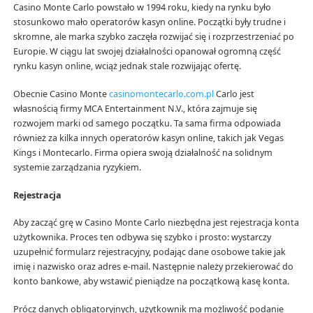
Casino Monte Carlo powstało w 1994 roku, kiedy na rynku było
stosunkowo mało operatorów kasyn online. Początki były trudne i
skromne, ale marka szybko zaczęła rozwijać się i rozprzestrzeniać po
Europie. W ciągu lat swojej działalności opanował ogromną część
rynku kasyn online, wciąż jednak stale rozwijając ofertę.
Obecnie Casino Monte
casinomontecarlo.com.pl
Carlo jest
własnością firmy MCA Entertainment N.V., która zajmuje się
rozwojem marki od samego początku. Ta sama firma odpowiada
również za kilka innych operatorów kasyn online, takich jak Vegas
Kings i Montecarlo. Firma opiera swoją działalność na solidnym
systemie zarządzania ryzykiem.
Rejestracja
Aby zacząć grę w Casino Monte Carlo niezbędna jest rejestracja konta
użytkownika. Proces ten odbywa się szybko i prosto: wystarczy
uzupełnić formularz rejestracyjny, podając dane osobowe takie jak
imię i nazwisko oraz adres e-mail. Następnie należy przekierować do
konto bankowe, aby wstawić pieniądze na początkową kasę konta.
Prócz danych obligatoryjnych, użytkownik ma możliwość podanie