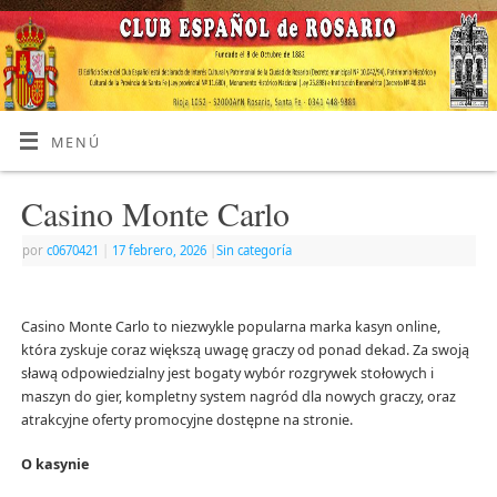
MENÚ
Casino Monte Carlo
por
c0670421
|
17 febrero, 2026
|
Sin categoría
Casino Monte Carlo to niezwykle popularna marka kasyn online,
która zyskuje coraz większą uwagę graczy od ponad dekad. Za swoją
sławą odpowiedzialny jest bogaty wybór rozgrywek stołowych i
maszyn do gier, kompletny system nagród dla nowych graczy, oraz
atrakcyjne oferty promocyjne dostępne na stronie.
O kasynie