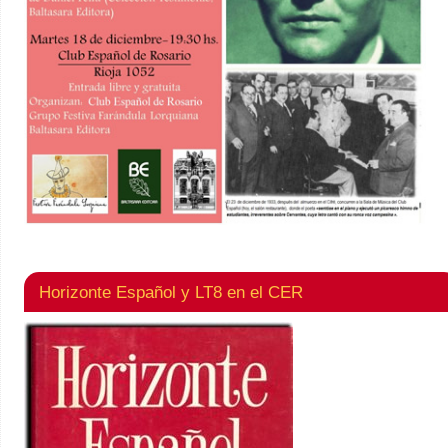
Horizonte Español y LT8 en el CER