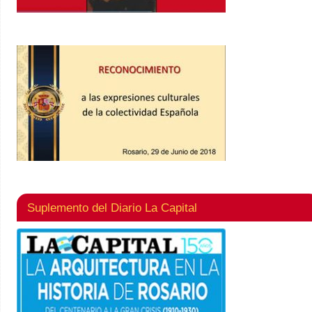
Suplemento del Diario La Capital