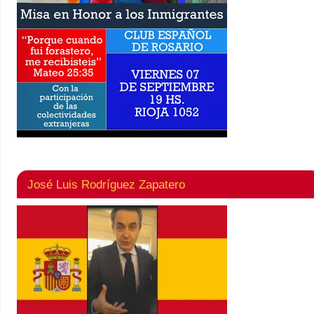
José Luis Rodríguez Zapatero