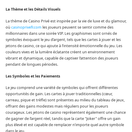
La Thème et les Détails Visuels
La thème de Casino Privé est inspirée par la vie de luxe et du glamour,
où
casinoprivefr.com
les joueurs peuvent se sentir comme des
millionnaires dans une soirée VIP. Les graphismes sont ornés de
symboles évoquant le jeu d’argent, tels que les cartes à jouer et les
jetons de casino, ce qui ajoute à l’intensité émotionnelle du jeu. Les
couleurs vives et la lumière éclatante créent un environnement
vibrant et dynamique, capable de captiver l’attention des joueurs
pendant de longues périodes.
Les Symboles et les Paiements
Le jeu comprend une variété de symboles qui offrent différentes
opportunités de gain. Les cartes à jouer traditionnelles (cœur,
carreau, pique et trèfle) sont présentes au milieu du tableau de jeux,
offrant des gains modestes mais réguliers pour les joueurs
courageux. Les jetons de casino représentent également une chance
de gagner de l’argent réel, tandis que la carte "Joker" offre un gain
plus élevé et est capable de remplacer n’importe quel autre symbole
dans le jeu.