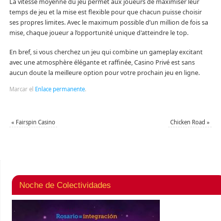
La vitesse moyenne du jeu permet aux joueurs de maximiser leur
temps de jeu et la mise est flexible pour que chacun puisse choisir
ses propres limites. Avec le maximum possible d’un million de fois sa
mise, chaque joueur a l’opportunité unique d'atteindre le top.
En bref, si vous cherchez un jeu qui combine un gameplay excitant
avec une atmosphère élégante et raffinée, Casino Privé est sans
aucun doute la meilleure option pour votre prochain jeu en ligne.
Marcar el
Enlace permanente
.
«
Fairspin Casino
Chicken Road
»
Noche de Colectividades