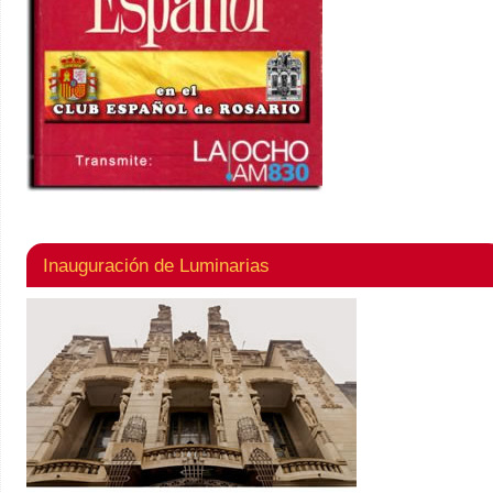
Inauguración de Luminarias