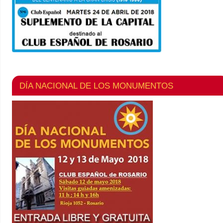
DÍA NACIONAL DE LOS MONUMENTOS