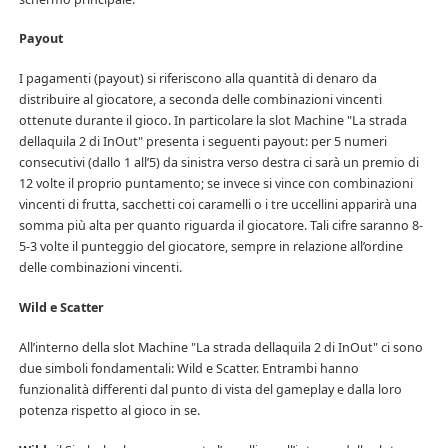
Payout
I pagamenti (payout) si riferiscono alla quantità di denaro da
distribuire al giocatore, a seconda delle combinazioni vincenti
ottenute durante il gioco. In particolare la slot Machine "La strada
dellaquila 2 di InOut" presenta i seguenti payout: per 5 numeri
consecutivi (dallo 1 all’5) da sinistra verso destra ci sarà un premio di
12 volte il proprio puntamento; se invece si vince con combinazioni
vincenti di frutta, sacchetti coi caramelli o i tre uccellini apparirà una
somma più alta per quanto riguarda il giocatore. Tali cifre saranno 8-
5-3 volte il punteggio del giocatore, sempre in relazione all’ordine
delle combinazioni vincenti.
Wild e Scatter
All’interno della slot Machine "La strada dellaquila 2 di InOut" ci sono
due simboli fondamentali: Wild e Scatter. Entrambi hanno
funzionalità differenti dal punto di vista del gameplay e dalla loro
potenza rispetto al gioco in se.