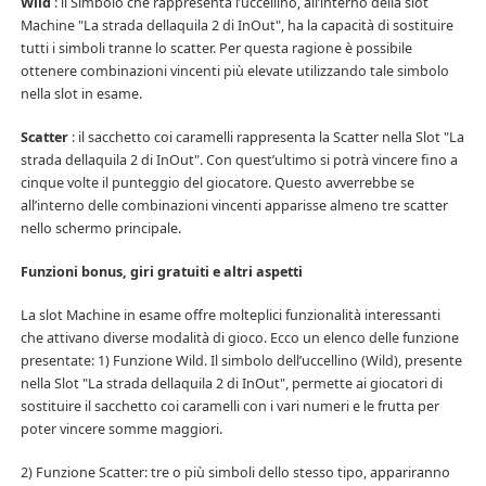
Wild
: il Simbolo che rappresenta l’uccellino, all’interno della slot
Machine "La strada dellaquila 2 di InOut", ha la capacità di sostituire
tutti i simboli tranne lo scatter. Per questa ragione è possibile
ottenere combinazioni vincenti più elevate utilizzando tale simbolo
nella slot in esame.
Scatter
: il sacchetto coi caramelli rappresenta la Scatter nella Slot "La
strada dellaquila 2 di InOut". Con quest’ultimo si potrà vincere fino a
cinque volte il punteggio del giocatore. Questo avverrebbe se
all’interno delle combinazioni vincenti apparisse almeno tre scatter
nello schermo principale.
Funzioni bonus, giri gratuiti e altri aspetti
La slot Machine in esame offre molteplici funzionalità interessanti
che attivano diverse modalità di gioco. Ecco un elenco delle funzione
presentate: 1) Funzione Wild. Il simbolo dell’uccellino (Wild), presente
nella Slot "La strada dellaquila 2 di InOut", permette ai giocatori di
sostituire il sacchetto coi caramelli con i vari numeri e le frutta per
poter vincere somme maggiori.
2) Funzione Scatter: tre o più simboli dello stesso tipo, appariranno