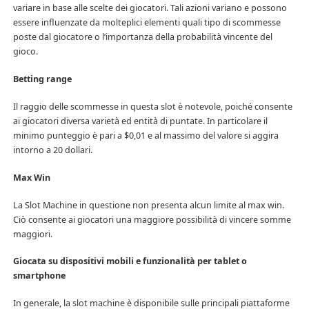
variare in base alle scelte dei giocatori. Tali azioni variano e possono
essere influenzate da molteplici elementi quali tipo di scommesse
poste dal giocatore o l’importanza della probabilità vincente del
gioco.
Betting range
Il raggio delle scommesse in questa slot è notevole, poiché consente
ai giocatori diversa varietà ed entità di puntate. In particolare il
minimo punteggio è pari a $0,01 e al massimo del valore si aggira
intorno a 20 dollari.
Max Win
La Slot Machine in questione non presenta alcun limite al max win.
Ciò consente ai giocatori una maggiore possibilità di vincere somme
maggiori.
Giocata su dispositivi mobili e funzionalità per tablet o
smartphone
In generale, la slot machine è disponibile sulle principali piattaforme