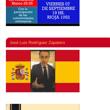
José Luis Rodríguez Zapatero