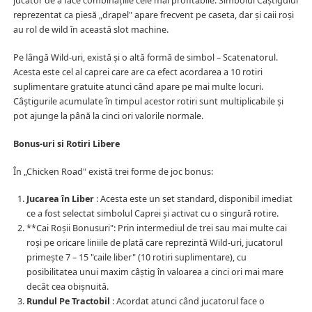
jucator de a face combinațiile cele mai profitabile. Simbolul Câștigului
reprezentat ca piesă „drapel" apare frecvent pe caseta, dar și caii roși
au rol de wild în această slot machine.
Pe lângă Wild-uri, există și o altă formă de simbol – Scatenatorul.
Acesta este cel al caprei care are ca efect acordarea a 10 rotiri
suplimentare gratuite atunci când apare pe mai multe locuri.
Câștigurile acumulate în timpul acestor rotiri sunt multiplicabile și
pot ajunge la până la cinci ori valorile normale.
Bonus-uri si Rotiri Libere
În „Chicken Road" există trei forme de joc bonus:
Jucarea în Liber
: Acesta este un set standard, disponibil imediat
ce a fost selectat simbolul Caprei și activat cu o singură rotire.
**Cai Roșii Bonusuri": Prin intermediul de trei sau mai multe cai
roși pe oricare liniile de plată care reprezintă Wild-uri, jucatorul
primește 7 – 15 "caile liber" (10 rotiri suplimentare), cu
posibilitatea unui maxim câștig în valoarea a cinci ori mai mare
decât cea obișnuită.
Rundul Pe Tractobil
: Acordat atunci când jucatorul face o