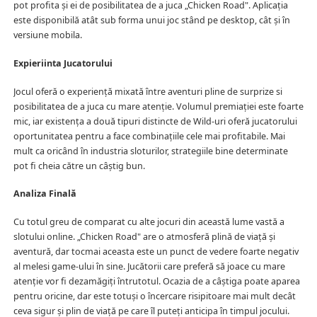
pot profita și ei de posibilitatea de a juca „Chicken Road". Aplicația
este disponibilă atât sub forma unui joc stând pe desktop, cât și în
versiune mobila.
Expieriinta Jucatorului
Jocul oferă o experiență mixată între aventuri pline de surprize si
posibilitatea de a juca cu mare atenție. Volumul premiației este foarte
mic, iar existența a două tipuri distincte de Wild-uri oferă jucatorului
oportunitatea pentru a face combinațiile cele mai profitabile. Mai
mult ca oricând în industria sloturilor, strategiile bine determinate
pot fi cheia către un câștig bun.
Analiza Finală
Cu totul greu de comparat cu alte jocuri din această lume vastă a
slotului online. „Chicken Road" are o atmosferă plină de viață și
aventură, dar tocmai aceasta este un punct de vedere foarte negativ
al melesi game-ului în sine. Jucătorii care preferă să joace cu mare
atenție vor fi dezamăgiți întrutotul. Ocazia de a câștiga poate aparea
pentru oricine, dar este totuși o încercare risipitoare mai mult decât
ceva sigur și plin de viață pe care îl puteți anticipa în timpul jocului.