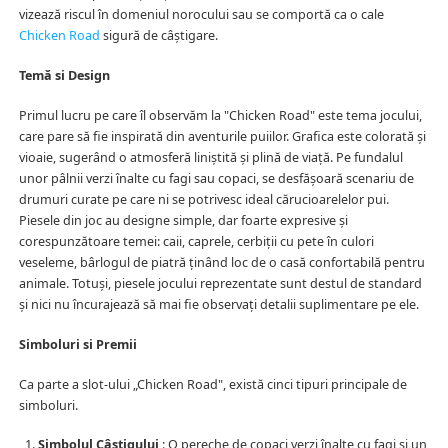
vizează riscul în domeniul norocului sau se comportă ca o cale
Chicken Road
sigură de câștigare.
Temă si Design
Primul lucru pe care îl observăm la "Chicken Road" este tema jocului,
care pare să fie inspirată din aventurile puiilor. Grafica este colorată și
vioaie, sugerând o atmosferă liniștită și plină de viață. Pe fundalul
unor pâlnii verzi înalte cu fagi sau copaci, se desfășoară scenariu de
drumuri curate pe care ni se potrivesc ideal cărucioarelelor pui.
Piesele din joc au designe simple, dar foarte expresive și
corespunzătoare temei: caii, caprele, cerbiții cu pete în culori
veseleme, bârlogul de piatră ținând loc de o casă confortabilă pentru
animale. Totuși, piesele jocului reprezentate sunt destul de standard
și nici nu încurajează să mai fie observați detalii suplimentare pe ele.
Simboluri si Premii
Ca parte a slot-ului „Chicken Road", există cinci tipuri principale de
simboluri.
Simbolul Câștigului
: O pereche de copaci verzi înalte cu fagi și un