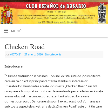
MENÚ
Chicken Road
por
c0670421
|
21 enero, 2026
|
Sin categoría
Introducere
În lumea sloturilor din casinosul online, există sute de jocuri diferite
care au ca obiectiv principal captarea atenției și intereselor
utilizatorilor. Unul dintre aceste jocuri este „Chicken Road", un titlu
care pare a fi inspirat în mod clar de aventurile pe care le încarcă viața
animalului, cel mai cunoscut reprezentant al speciilor aviare
domesticite: puiul. Dar ce are să spună exact acest joc? Vom analiza
sub toate aspectele și veți afla dacă „Chicken Road" este un titlu care