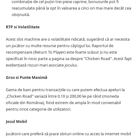
combinație de cel puțin trei piese caprine, bonusurile pot fi
reacumulate până la opt în valoarea a cinci ori mai mare decât cea
obișnuită.
RTP si Volatilitate
Acest slot machine are o volatilitate ridicată, sugerând că ar necesita
un jucător cu multe resurse pentru câştigul lui. Raportul de
recompensare (Return To Player) este foarte scăzut și nu este
specificat în nicio parte a pagina sa despre "Chicken Road". Acest fapt
evidențiază riscuri mari asociate jocului.
Gros si Punte Maximă
Gama de bani pentru tranzacțiile cu care putem efectua apeluri la
„Chicken Road" variază între 0.10 și 200,00 lei pe rând (moneda
oficiale din România), fiind extrem de ampla în mod convenabil
pentru orice categorie de utilizatori.
Jocul Mobil
Jucătorii care preferă să joace sloturi online cu acces la internet mobil