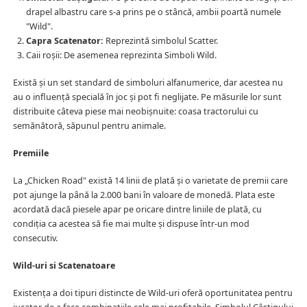
drapel albastru care s-a prins pe o stâncă, ambii poartă numele
"Wild".
Capra Scatenator:
Reprezintă simbolul Scatter.
Caii roșii: De asemenea reprezinta Simboli Wild.
Există și un set standard de simboluri alfanumerice, dar acestea nu
au o influență specială în joc și pot fi neglijate. Pe măsurile lor sunt
distribuite câteva piese mai neobișnuite: coasa tractorului cu
semănătoră, săpunul pentru animale.
Premiile
La „Chicken Road" există 14 linii de plată și o varietate de premii care
pot ajunge la până la 2.000 bani în valoare de monedă. Plata este
acordată dacă piesele apar pe oricare dintre liniile de plată, cu
condiția ca acestea să fie mai multe și dispuse într-un mod
consecutiv.
Wild-uri si Scatenatoare
Existența a doi tipuri distincte de Wild-uri oferă oportunitatea pentru