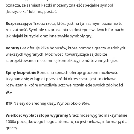
oznacza, że zamiast kaczki możemy znaleźć specjalne symbol
„kurzycielka” lub inną postać.
Rozpraszające
Trzecia rzecz, która jest na tym samym poziomie to
rozrzutność. Symbole rozproszenia są dostępne w dwóch formach:
jak niejaki kurzyciel oraz inne zwykłe symboły gry.
Bonusy
Gra oferuje kilka bonusów, które pomogą graczy w zdobyciu
większych wygranych. Możliwości towarzyszące są dobrze
zaprojektowane i nieco mniej komplikacyjne niż te z innych gier.
Spiny bezpłatnie
Bonus na spinach oferuje graczom możliwość
trzymania się w kąpieli przez krótki okres czasu. Jest to ciekawe
rozwiązanie, które umożliwia uczciwe rozwinięcie swoich zdolności
gry.
RTP
Należy do średniej klasy. Wynosi około 96%.
Wielkość wypłat i stopa wygranej
Gracz może wygrać maksymalnie
1000x początkowego biegu automatu, co jest ciekawą informacją dla
graczy.