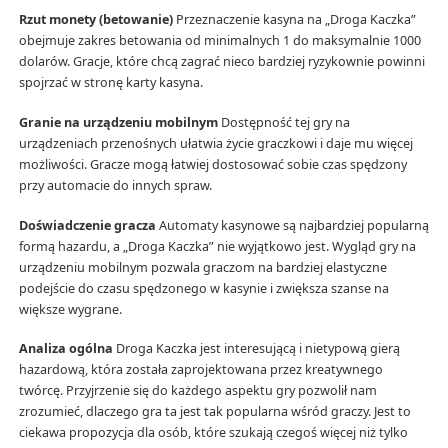
Rzut monety (betowanie)
Przeznaczenie kasyna na „Droga Kaczka”
obejmuje zakres betowania od minimalnych 1 do maksymalnie 1000
dolarów. Gracje, które chcą zagrać nieco bardziej ryzykownie powinni
spojrzać w stronę karty kasyna.
Granie na urządzeniu mobilnym
Dostępność tej gry na
urządzeniach przenośnych ułatwia życie graczkowi i daje mu więcej
możliwości. Gracze mogą łatwiej dostosować sobie czas spędzony
przy automacie do innych spraw.
Doświadczenie gracza
Automaty kasynowe są najbardziej popularną
formą hazardu, a „Droga Kaczka” nie wyjątkowo jest. Wygląd gry na
urządzeniu mobilnym pozwala graczom na bardziej elastyczne
podejście do czasu spędzonego w kasynie i zwiększa szanse na
większe wygrane.
Analiza ogólna
Droga Kaczka jest interesującą i nietypową gierą
hazardową, która została zaprojektowana przez kreatywnego
twórcę. Przyjrzenie się do każdego aspektu gry pozwolił nam
zrozumieć, dlaczego gra ta jest tak popularna wśród graczy. Jest to
ciekawa propozycja dla osób, które szukają czegoś więcej niż tylko