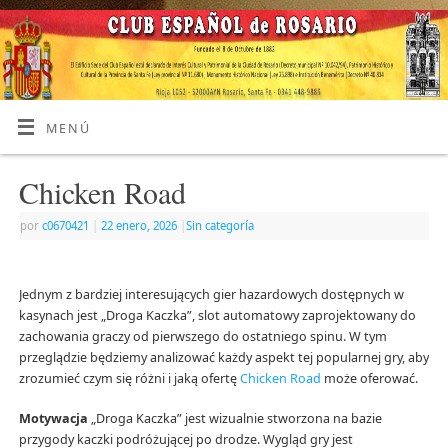
MENÚ
Chicken Road
por
c0670421
|
22 enero, 2026
|
Sin categoría
Jednym z bardziej interesujących gier hazardowych dostępnych w
kasynach jest „Droga Kaczka”, slot automatowy zaprojektowany do
zachowania graczy od pierwszego do ostatniego spinu. W tym
przeglądzie będziemy analizować każdy aspekt tej popularnej gry, aby
zrozumieć czym się różni i jaką ofertę
Chicken Road
może oferować.
Motywacja
„Droga Kaczka” jest wizualnie stworzona na bazie
przygody kaczki podróżującej po drodze. Wygląd gry jest