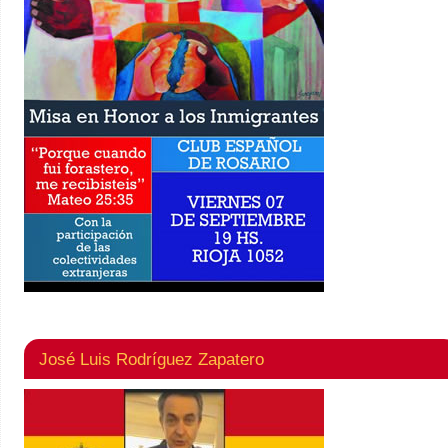
José Luis Rodríguez Zapatero