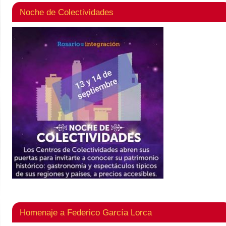
Noche de Colectividades
Homenaje a Federico García Lorca