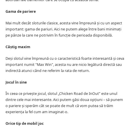
Gama de pariere
Mai mult decât sloturile clasice, acesta vine împreună și cu un aspect
important: gama de pariuri. Aici ne putem alege între bani minimați
pe pânze la care ne potrivim în funcție de perioada disponibilă.
Câștig maxim
Deși slotul vine împreună cu o caracteristică foarte interesantă și ceva
important numit "Max Win", acesta nu are nicio legătură directă sau
indirectă atunci când ne referim la rata de return.
Jocul în sine
În ceea ce privește jocul, slotul „Chicken Road de InOut” este unul
dintre cele mai interesante. Aici putem găsi doua opțiuni – să punem
o pariere și sperăm cât se poate de mult că vom putea să trăim
experiența la fel cum am imaginat-o.
Orice tip de mobil joc