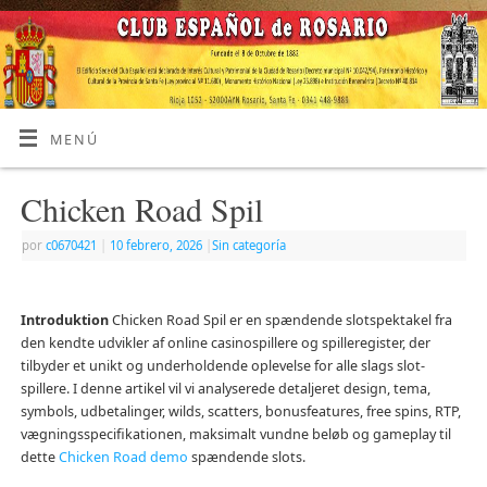
MENÚ
Chicken Road Spil
por
c0670421
|
10 febrero, 2026
|
Sin categoría
Introduktion
Chicken Road Spil er en spændende slotspektakel fra
den kendte udvikler af online casinospillere og spilleregister, der
tilbyder et unikt og underholdende oplevelse for alle slags slot-
spillere. I denne artikel vil vi analyserede detaljeret design, tema,
symbols, udbetalinger, wilds, scatters, bonusfeatures, free spins, RTP,
vægningsspecifikationen, maksimalt vundne beløb og gameplay til
dette
Chicken Road demo
spændende slots.