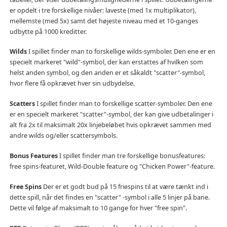
er opdelt i tre forskellige nivåer: laveste (med 1x multiplikator),
mellemste (med 5x) samt det højeste niveau med et 10-ganges
udbytte på 1000 kreditter.
Wilds
I spillet finder man to forskellige wilds-symboler. Den ene er en
specielt markeret "wild"-symbol, der kan erstattes af hvilken som
helst anden symbol, og den anden er et såkaldt "scatter"-symbol,
hvor flere få opkrævet hver sin udbydelse.
Scatters
I spillet finder man to forskellige scatter-symboler. Den ene
er en specielt markeret "scatter"-symbol, der kan give udbetalinger i
alt fra 2x til maksimalt 20x linjebeløbet hvis opkrævet sammen med
andre wilds og/eller scattersymbols.
Bonus Features
I spillet finder man tre forskellige bonusfeatures:
free spins-featuret, Wild-Double feature og "Chicken Power"-feature.
Free Spins
Der er et godt bud på 15 friespins til at være tænkt ind i
dette spill, når det findes en "scatter" -symbol i alle 5 linjer på bane.
Dette vil følge af maksimalt to 10 gange for hver "free spin".