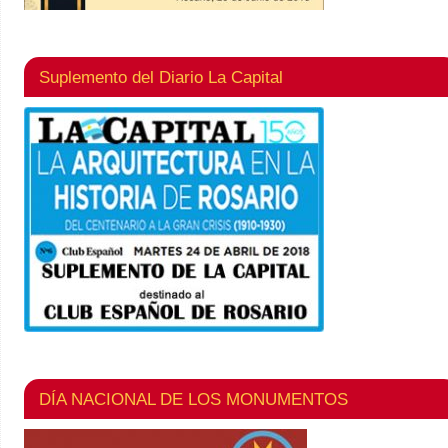
Suplemento del Diario La Capital
DÍA NACIONAL DE LOS MONUMENTOS