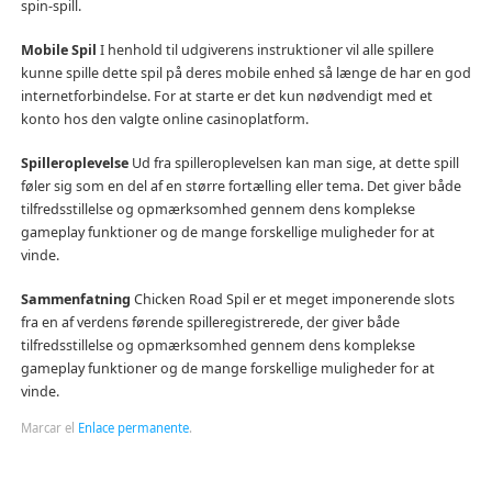
spin-spill.
Mobile Spil
I henhold til udgiverens instruktioner vil alle spillere
kunne spille dette spil på deres mobile enhed så længe de har en god
internetforbindelse. For at starte er det kun nødvendigt med et
konto hos den valgte online casinoplatform.
Spilleroplevelse
Ud fra spilleroplevelsen kan man sige, at dette spill
føler sig som en del af en større fortælling eller tema. Det giver både
tilfredsstillelse og opmærksomhed gennem dens komplekse
gameplay funktioner og de mange forskellige muligheder for at
vinde.
Sammenfatning
Chicken Road Spil er et meget imponerende slots
fra en af verdens førende spilleregistrerede, der giver både
tilfredsstillelse og opmærksomhed gennem dens komplekse
gameplay funktioner og de mange forskellige muligheder for at
vinde.
Marcar el
Enlace permanente
.