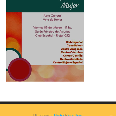
| Funciona con
Mantra
&
WordPress.