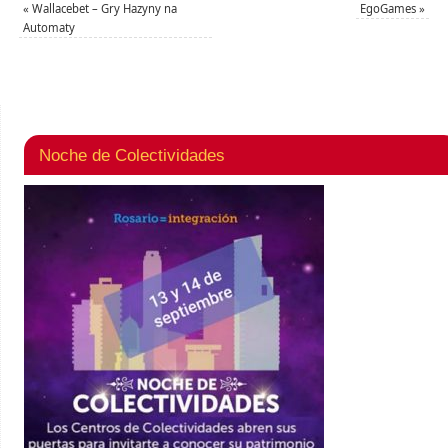
«
Wallacebet – Gry Hazyny na
EgoGames
»
Automaty
Noche de Colectividades