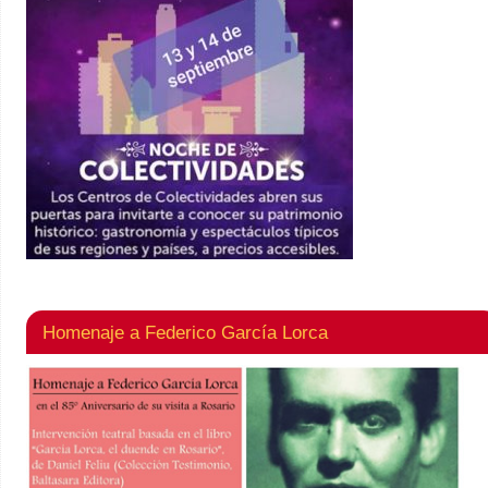
Homenaje a Federico García Lorca