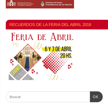
RECUERDOS DE LA FERIA DEL ABRIL 2018
OK