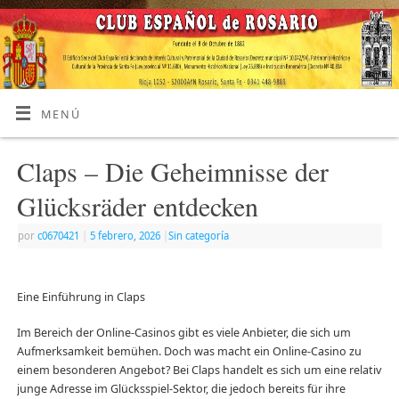
MENÚ
Claps – Die Geheimnisse der
Glücksräder entdecken
por
c0670421
|
5 febrero, 2026
|
Sin categoría
Eine Einführung in Claps
Im Bereich der Online-Casinos gibt es viele Anbieter, die sich um
Aufmerksamkeit bemühen. Doch was macht ein Online-Casino zu
einem besonderen Angebot? Bei Claps handelt es sich um eine relativ
junge Adresse im Glücksspiel-Sektor, die jedoch bereits für ihre