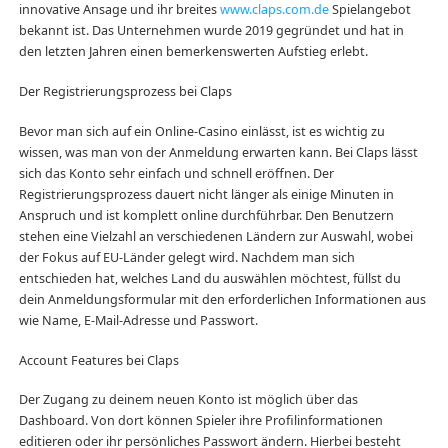
innovative Ansage und ihr breites
www.claps.com.de
Spielangebot
bekannt ist. Das Unternehmen wurde 2019 gegründet und hat in
den letzten Jahren einen bemerkenswerten Aufstieg erlebt.
Der Registrierungsprozess bei Claps
Bevor man sich auf ein Online-Casino einlässt, ist es wichtig zu
wissen, was man von der Anmeldung erwarten kann. Bei Claps lässt
sich das Konto sehr einfach und schnell eröffnen. Der
Registrierungsprozess dauert nicht länger als einige Minuten in
Anspruch und ist komplett online durchführbar. Den Benutzern
stehen eine Vielzahl an verschiedenen Ländern zur Auswahl, wobei
der Fokus auf EU-Länder gelegt wird. Nachdem man sich
entschieden hat, welches Land du auswählen möchtest, füllst du
dein Anmeldungsformular mit den erforderlichen Informationen aus
wie Name, E-Mail-Adresse und Passwort.
Account Features bei Claps
Der Zugang zu deinem neuen Konto ist möglich über das
Dashboard. Von dort können Spieler ihre Profilinformationen
editieren oder ihr persönliches Passwort ändern. Hierbei besteht