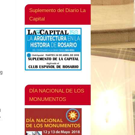
Suplemento del Diario La
Capital
ng
DÍA NACIONAL DE LOS
MONUMENTOS
l
»