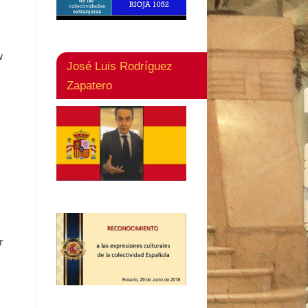
w
José Luis Rodríguez
Zapatero
r