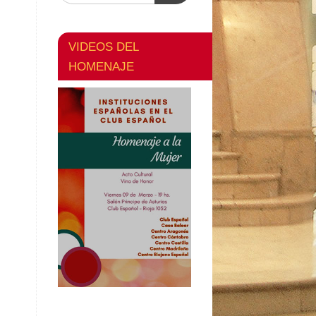
VIDEOS DEL
HOMENAJE