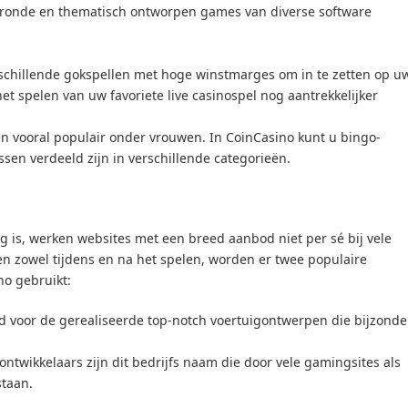
re ronde en thematisch ontworpen games van diverse software
rschillende gokspellen met hoge winstmarges om in te zetten op u
et spelen van uw favoriete live casinospel nog aantrekkelijker
en vooral populair onder vrouwen. In CoinCasino kunt u bingo-
assen verdeeld zijn in verschillende categorieën.
ng is, werken websites met een breed aanbod niet per sé bij vele
en zowel tijdens en na het spelen, worden er twee populaire
no gebruikt:
ard voor de gerealiseerde top-notch voertuigontwerpen die bijzonde
ntwikkelaars zijn dit bedrijfs naam die door vele gamingsites als
staan.