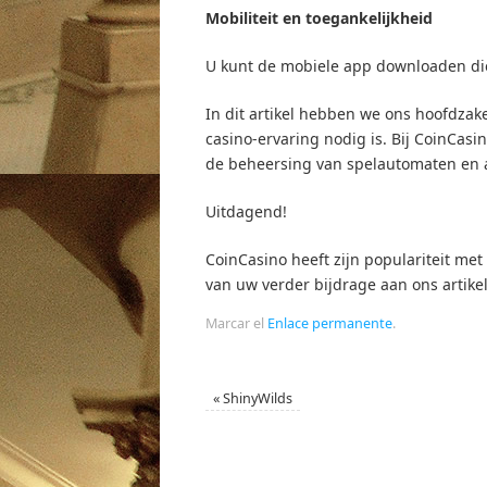
Mobiliteit en toegankelijkheid
U kunt de mobiele app downloaden die
In dit artikel hebben we ons hoofdzakel
casino-ervaring nodig is. Bij CoinCasi
de beheersing van spelautomaten en a
Uitdagend!
CoinCasino heeft zijn populariteit met
van uw verder bijdrage aan ons artikel
Marcar el
Enlace permanente
.
«
ShinyWilds