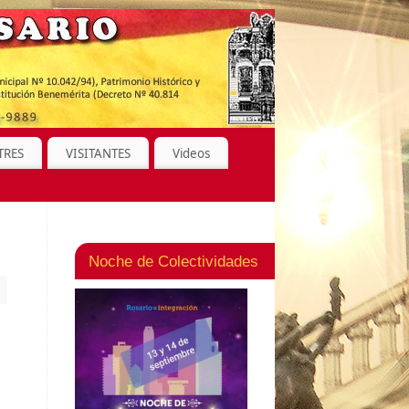
TRES
VISITANTES
Videos
Noche de Colectividades