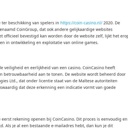
 ter beschikking van spelers in
https://coin-casino.nl/
2020. De
genaamd CoinGroup, dat ook andere gelijkaardige websites
t officieel bevestigd kan worden door de website zelf, lijkt het ero
en in ontwikkeling en exploitatie van online games.
de veiligheid en eerlijkheid van een casino. CoinCasino heeft
jn betrouwbaarheid aan te tonen. De website wordt beheerd door
ies Ltd., dat onder licentie staat van de Maltese autoriteiten
swaardig dat deze erkenning een indicatie vormt van goede
 eerst rekening openen bij CoinCasino. Dit proces is eenvoudig en
jd. Als je al een bestaande e-mailadres hebt, dan kun je dit