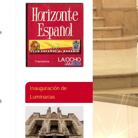
e
Inauguración de
Luminarias
é