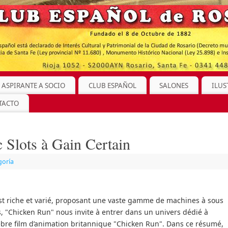
 ASPIRANTE A SOCIO
CLUB ESPAÑOL
SALONES
ILUS
TACTO
 Slots à Gain Certain
goría
st riche et varié, proposant une vaste gamme de machines à sous
s, "Chicken Run" nous invite à entrer dans un univers dédié à
lèbre film d’animation britannique "Chicken Run". Dans ce résumé,