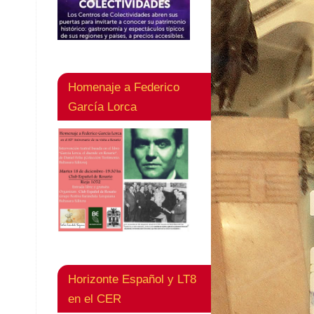
Homenaje a Federico
García Lorca
Horizonte Español y LT8
en el CER