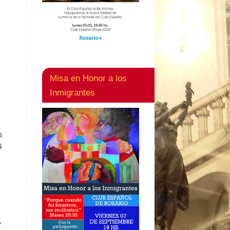
Misa en Honor a los
Inmigrantes
s
$
»