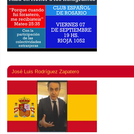
José Luis Rodríguez Zapatero