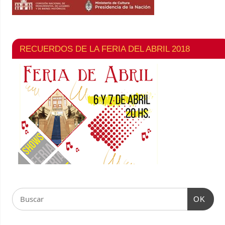
RECUERDOS DE LA FERIA DEL ABRIL 2018
OK