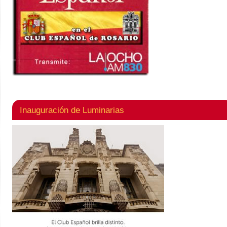
Inauguración de Luminarias