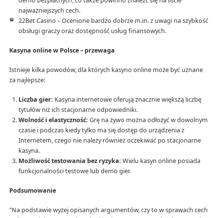
demo bezpłatnych, co także powinno znaleźć się na liście
najważniejszych cech.
22Bet Casino – Ocenione bardzo dobrze m.in. z uwagi na szybkość
obsługi graczy oraz dostępność usług finansowych.
Kasyna online w Polsce – przewaga
Istnieje kilka powodów, dla których kasyno online może być uznane
za najlepsze:
Liczba gier:
Kasyna internetowe oferują znacznie większą liczbę
tytułów niż ich stacjonarne odpowiedniki.
Wolność i elastyczność:
Grę na żywo można odłożyć w dowolnym
czasie i podczas kiedy tylko ma się dostęp do urządzenia z
Internetem, czego nie należy również oczekiwać po stacjonarne
kasyna.
Możliwość testowania bez ryzyka:
Wielu kasyn online posiada
funkcjonalności testowe lub demo gier.
Podsumowanie
"Na podstawie wyżej opisanych argumentów, czy to w sprawach cech