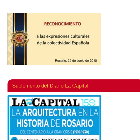
Suplemento del Diario La Capital