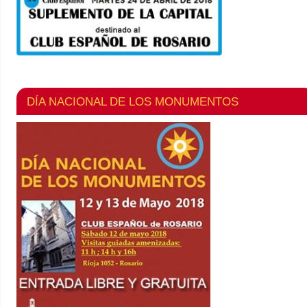
DÍA NACIONAL DE LOS MONUMENTOS