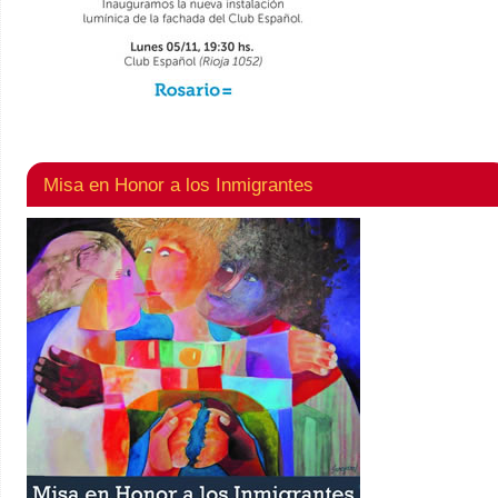
Misa en Honor a los Inmigrantes