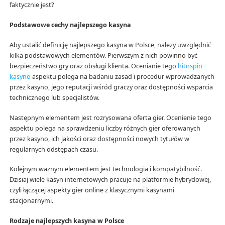
faktycznie jest?
Podstawowe cechy najlepszego kasyna
Aby ustalić definicję najlepszego kasyna w Polsce, należy uwzględnić
kilka podstawowych elementów. Pierwszym z nich powinno być
bezpieczeństwo gry oraz obsługi klienta. Ocenianie tego
hitnspin
kasyno
aspektu polega na badaniu zasad i procedur wprowadzanych
przez kasyno, jego reputacji wśród graczy oraz dostępności wsparcia
technicznego lub specjalistów.
Następnym elementem jest rozrysowana oferta gier. Ocenienie tego
aspektu polega na sprawdzeniu liczby różnych gier oferowanych
przez kasyno, ich jakości oraz dostępności nowych tytułów w
regularnych odstępach czasu.
Kolejnym ważnym elementem jest technologia i kompatybilność.
Dzisiaj wiele kasyn internetowych pracuje na platformie hybrydowej,
czyli łączącej aspekty gier online z klasycznymi kasynami
stacjonarnymi.
Rodzaje najlepszych kasyna w Polsce