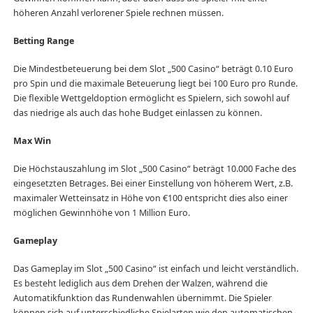
höheren Anzahl verlorener Spiele rechnen müssen.
Betting Range
Die Mindestbeteuerung bei dem Slot „500 Casino“ beträgt 0.10 Euro
pro Spin und die maximale Beteuerung liegt bei 100 Euro pro Runde.
Die flexible Wettgeldoption ermöglicht es Spielern, sich sowohl auf
das niedrige als auch das hohe Budget einlassen zu können.
Max Win
Die Höchstauszahlung im Slot „500 Casino“ beträgt 10.000 Fache des
eingesetzten Betrages. Bei einer Einstellung von höherem Wert, z.B.
maximaler Wetteinsatz in Höhe von €100 entspricht dies also einer
möglichen Gewinnhöhe von 1 Million Euro.
Gameplay
Das Gameplay im Slot „500 Casino“ ist einfach und leicht verständlich.
Es besteht lediglich aus dem Drehen der Walzen, während die
Automatikfunktion das Rundenwahlen übernimmt. Die Spieler
können sich auf unterschiedliche Spielarten wie den automatischen