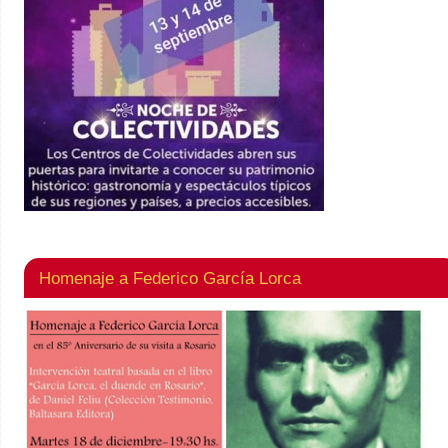
Homenaje a Federico García Lorca