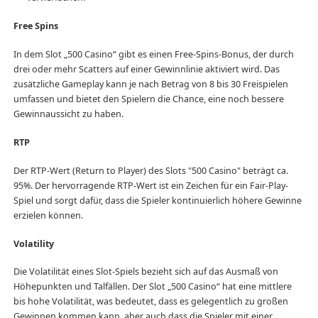
Free Spins
In dem Slot „500 Casino“ gibt es einen Free-Spins-Bonus, der durch
drei oder mehr Scatters auf einer Gewinnlinie aktiviert wird. Das
zusätzliche Gameplay kann je nach Betrag von 8 bis 30 Freispielen
umfassen und bietet den Spielern die Chance, eine noch bessere
Gewinnaussicht zu haben.
RTP
Der RTP-Wert (Return to Player) des Slots "500 Casino" beträgt ca.
95%. Der hervorragende RTP-Wert ist ein Zeichen für ein Fair-Play-
Spiel und sorgt dafür, dass die Spieler kontinuierlich höhere Gewinne
erzielen können.
Volatility
Die Volatilität eines Slot-Spiels bezieht sich auf das Ausmaß von
Höhepunkten und Talfällen. Der Slot „500 Casino“ hat eine mittlere
bis hohe Volatilität, was bedeutet, dass es gelegentlich zu großen
Gewinnen kommen kann, aber auch dass die Spieler mit einer