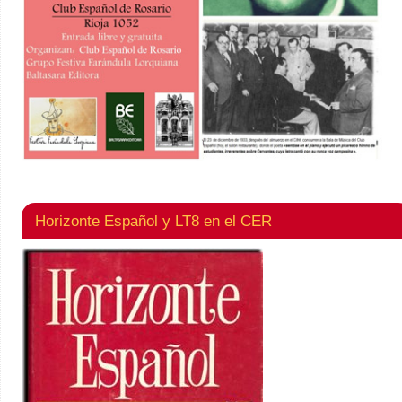
Horizonte Español y LT8 en el CER