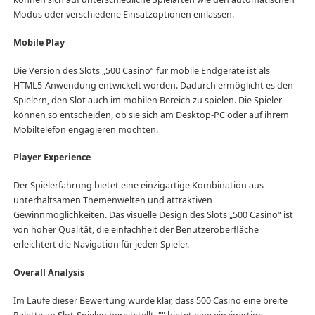
Modus oder verschiedene Einsatzoptionen einlassen.
Mobile Play
Die Version des Slots „500 Casino“ für mobile Endgeräte ist als
HTML5-Anwendung entwickelt worden. Dadurch ermöglicht es den
Spielern, den Slot auch im mobilen Bereich zu spielen. Die Spieler
können so entscheiden, ob sie sich am Desktop-PC oder auf ihrem
Mobiltelefon engagieren möchten.
Player Experience
Der Spielerfahrung bietet eine einzigartige Kombination aus
unterhaltsamen Themenwelten und attraktiven
Gewinnmöglichkeiten. Das visuelle Design des Slots „500 Casino“ ist
von hoher Qualität, die einfachheit der Benutzeroberfläche
erleichtert die Navigation für jeden Spieler.
Overall Analysis
Im Laufe dieser Bewertung wurde klar, dass 500 Casino eine breite