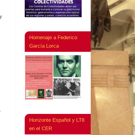
y
Homenaje a Federico
García Lorca
n
Horizonte Español y LT8
en el CER