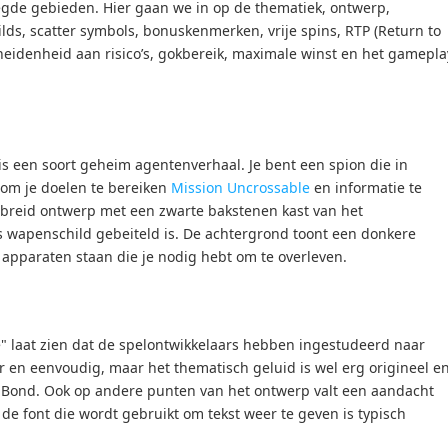
gde gebieden. Hier gaan we in op de thematiek, ontwerp,
lds, scatter symbols, bonuskenmerken, vrije spins, RTP (Return to
heidenheid aan risico’s, gokbereik, maximale winst en het gamepla
s een soort geheim agentenverhaal. Je bent een spion die in
om je doelen te bereiken
Mission Uncrossable
en informatie te
ebreid ontwerp met een zwarte bakstenen kast van het
wapenschild gebeiteld is. De achtergrond toont een donkere
 apparaten staan die je nodig hebt om te overleven.
" laat zien dat de spelontwikkelaars hebben ingestudeerd naar
r en eenvoudig, maar het thematisch geluid is wel erg origineel e
s Bond. Ook op andere punten van het ontwerp valt een aandacht
 de font die wordt gebruikt om tekst weer te geven is typisch