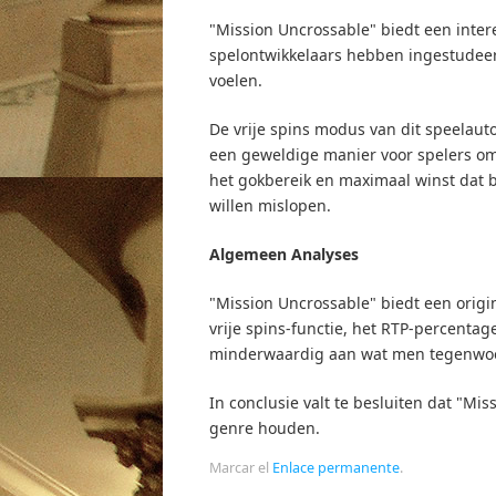
"Mission Uncrossable" biedt een inter
spelontwikkelaars hebben ingestudeer
voelen.
De vrije spins modus van dit speelaut
een geweldige manier voor spelers om
het gokbereik en maximaal winst dat 
willen mislopen.
Algemeen Analyses
"Mission Uncrossable" biedt een origi
vrije spins-functie, het RTP-percentag
minderwaardig aan wat men tegenwoor
In conclusie valt te besluiten dat "Mi
genre houden.
Marcar el
Enlace permanente
.