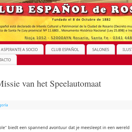
 ASPIRANTE A SOCIO
CLUB ESPAÑOL
SALONES
ILUS
TACTO
issie van het Speelautomaat
goría
le" biedt een spannend avontuur dat je meesleept in een wereld