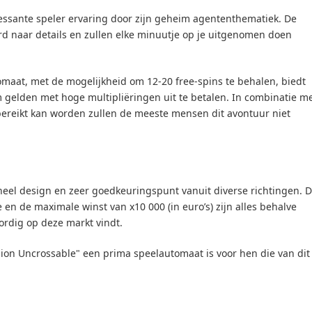
essante speler ervaring door zijn geheim agententhematiek. De
d naar details en zullen elke minuutje op je uitgenomen doen
omaat, met de mogelijkheid om 12-20 free-spins te behalen, biedt
 gelden met hoge multipliëringen uit te betalen. In combinatie m
bereikt kan worden zullen de meeste mensen dit avontuur niet
neel design en zeer goedkeuringspunt vanuit diverse richtingen. 
e en de maximale winst van x10 000 (in euro’s) zijn alles behalve
dig op deze markt vindt.
ssion Uncrossable" een prima speelautomaat is voor hen die van dit