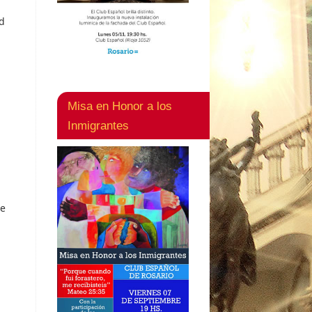
rd
Misa en Honor a los
Inmigrantes
te