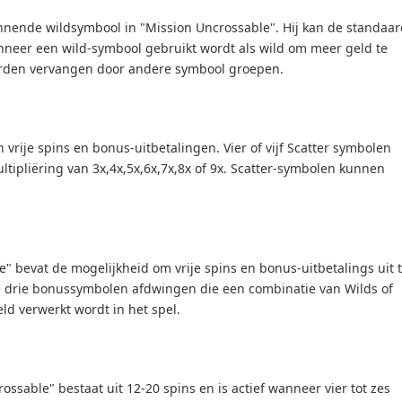
innende wildsymbool in "Mission Uncrossable". Hij kan de standaa
neer een wild-symbool gebruikt wordt als wild om meer geld te
rden vervangen door andere symbool groepen.
 vrije spins en bonus-uitbetalingen. Vier of vijf Scatter symbolen
ltipliëring van 3x,4x,5x,6x,7x,8x of 9x. Scatter-symbolen kunnen
" bevat de mogelijkheid om vrije spins en bonus-uitbetalings uit 
je drie bonussymbolen afdwingen die een combinatie van Wilds of
ld verwerkt wordt in het spel.
rossable" bestaat uit 12-20 spins en is actief wanneer vier tot zes