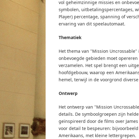
vol geheimzinnige missies en onbevoe
symbolen, uitbetalingspercentages, wi
Player) percentage, spanning of versc
ervaring van dit speelautomaat.
Thematiek
Het thema van "Mission Uncrossable" i
onbevoegde gebieden moet opereren 
verzamelen. Het spel brengt een uitg
hoofdgebouw, waarop een Amerikaans 
hemel, terwijl in de voorgrond diverse
Ontwerp
Het ontwerp van "Mission Uncrossable
details. De symboolgroepen zijn helde
geïnspireerd door de films over Jame
voor detail te bespeuren: bijvoorbeeld
Amerikaans, met kleine lettergrepen.