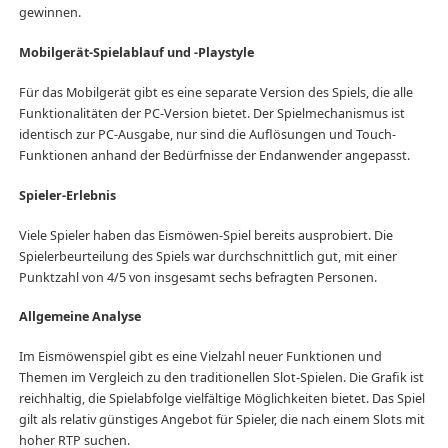
gewinnen.
Mobilgerät-Spielablauf und -Playstyle
Für das Mobilgerät gibt es eine separate Version des Spiels, die alle
Funktionalitäten der PC-Version bietet. Der Spielmechanismus ist
identisch zur PC-Ausgabe, nur sind die Auflösungen und Touch-
Funktionen anhand der Bedürfnisse der Endanwender angepasst.
Spieler-Erlebnis
Viele Spieler haben das Eismöwen-Spiel bereits ausprobiert. Die
Spielerbeurteilung des Spiels war durchschnittlich gut, mit einer
Punktzahl von 4/5 von insgesamt sechs befragten Personen.
Allgemeine Analyse
Im Eismöwenspiel gibt es eine Vielzahl neuer Funktionen und
Themen im Vergleich zu den traditionellen Slot-Spielen. Die Grafik ist
reichhaltig, die Spielabfolge vielfältige Möglichkeiten bietet. Das Spiel
gilt als relativ günstiges Angebot für Spieler, die nach einem Slots mit
hoher RTP suchen.