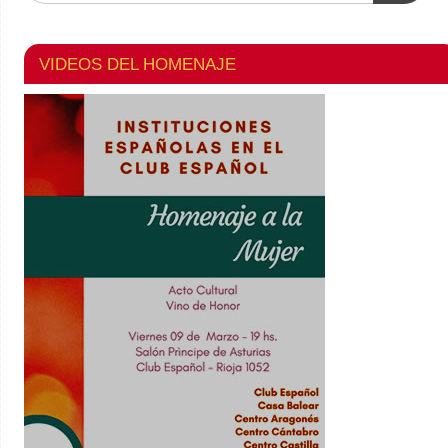
VIDEOS DEL HOMENAJE