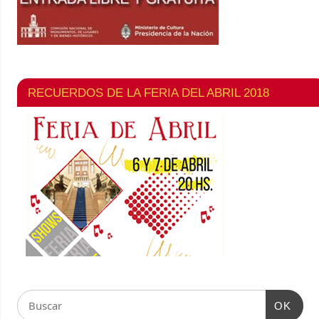
RECUERDOS DE LA FERIA DEL ABRIL 2018
OK