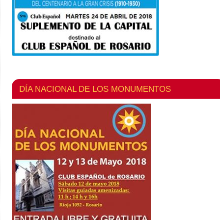
DÍA NACIONAL DE LOS MONUMENTOS