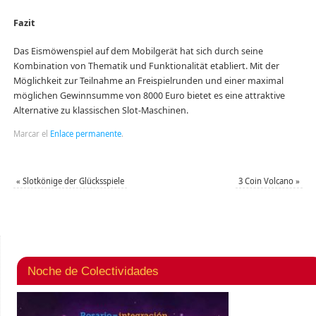
Fazit
Das Eismöwenspiel auf dem Mobilgerät hat sich durch seine
Kombination von Thematik und Funktionalität etabliert. Mit der
Möglichkeit zur Teilnahme an Freispielrunden und einer maximal
möglichen Gewinnsumme von 8000 Euro bietet es eine attraktive
Alternative zu klassischen Slot-Maschinen.
Marcar el
Enlace permanente
.
«
Slotkönige der Glücksspiele
3 Coin Volcano
»
Noche de Colectividades