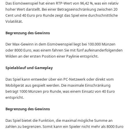
Das Eismöwenspiel hat einen RTP-Wert von 96,42 %, was ein relativ
hoher Wert darstellt. Bei einer Betragseinschränkung zwischen 20
Cent und 40 Euro pro Runde zeigt das Spiel eine durchschnittliche
Volatilität.
Begrenzung des Gewinns
Der Max-Gewinn in dem Eismöwenspiel liegt bei 100.000 Münzen
oder 8000 Euro, was einem fahren Sie mit fünf aufeinanderfolgenden
Wilden an der ersten Position einer Paylinie entspricht.
Spielablauf und Gameplay
Das Spiel kann entweder über ein PC-Netzwerk oder direkt vom
Mobilgerät aus gespielt werden. Die maximale Einschränkung
beträgt 1000 Münzen pro Runde, was einem Einsatz von 40 Euro
entspricht.
Begrenzung des Gewinns
Das Spiel bietet die Funktion, die maximal mögliche Summe an
zahlen zu begrenzen. Somit kann ein Spieler nicht mehr als 8000 Euro