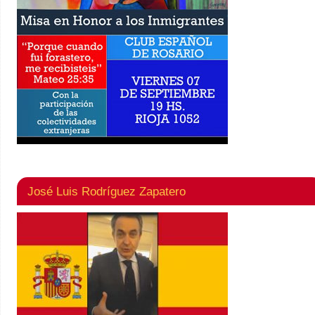
José Luis Rodríguez Zapatero