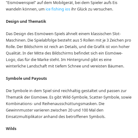
"Eismöwenspiel" auf dem Mobilgerät, bei dem Spieler aufs Eis
wandeln können, um
ice fishing ios
ihr Glück zu versuchen.
Design und Thematik
Das Design des Eismöwen-Spiels ähnelt einem klassischen Slot-
Maschinen. Die Spielabfolge besteht aus 5 Rollen mit je 3 Zeichen pro
Rolle. Der Bildschirm ist reich an Details, und die Grafik ist von hoher
Qualität. In der Mitte des Bildschirms befindet sich ein Eismöwe-
Logo, das für die Marke steht. Im Hintergrund gibt es eine
winterliche Landschaft mit tiefem Schnee und vereisten Bäumen.
Symbole und Payouts
Die Symbole in dem Spiel sind reichhaltig gestaltet und passen zur
Thematik der Eismöwe. Es gibt Wild-Symbole, Scatter-Symbole, sowie
Kombinations- und Reihenausschüttungsmasken. Die
Gewinnmuster variieren zwischen 20 und 100 Mal den
Einsatzmultiplikator anhand des betroffenen Symbols.
Wilds