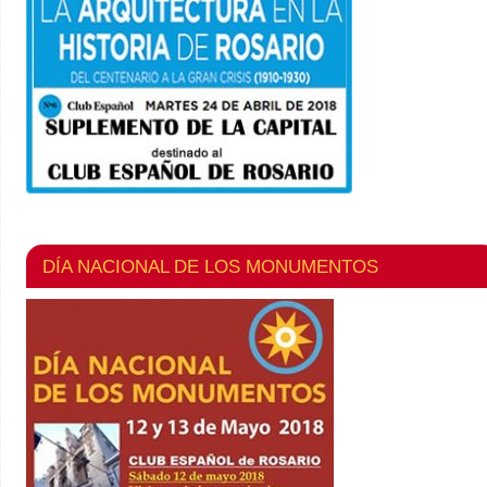
DÍA NACIONAL DE LOS MONUMENTOS