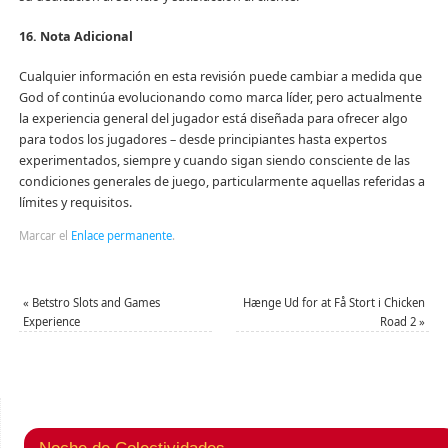
16. Nota Adicional
Cualquier información en esta revisión puede cambiar a medida que
God of continúa evolucionando como marca líder, pero actualmente
la experiencia general del jugador está diseñada para ofrecer algo
para todos los jugadores – desde principiantes hasta expertos
experimentados, siempre y cuando sigan siendo consciente de las
condiciones generales de juego, particularmente aquellas referidas a
límites y requisitos.
Marcar el
Enlace permanente
.
«
Betstro Slots and Games
Hænge Ud for at Få Stort i Chicken
Experience
Road 2
»