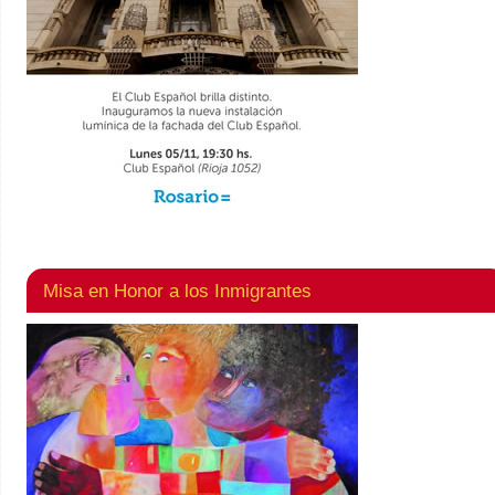
Misa en Honor a los Inmigrantes