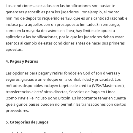
Las condiciones asociadas con las bonificaciones son bastante
generosas y accesibles para los jugadores. Por ejemplo, el monto
mínimo de depósito requerido es $20, que es una cantidad razonable
incluso para aquellos con un presupuesto limitado. Sin embargo,
como en la mayoría de casinos en línea, hay límites de apuesta
aplicados a las bonificaciones, por lo que los jugadores deben estar
atentos al cambio de estas condiciones antes de hacer sus primeras
apuestas.
4. Pagos y Retiros
Las opciones para pagar y retirar fondos en God of son diversas y
seguras, gracias a un enfoque en la confiabilidad y privacidad. Los
métodos disponibles incluyen tarjetas de crédito (VISA/Mastercard),
transferencias electrónicas directas, Servicios de Pago en Línea
(como PayPal) e incluso Bono Bitcoin. Es importante tener en cuenta
que algunos países pueden no permitir las transacciones con ciertos
proveedores.
5. Categorías de Juegos