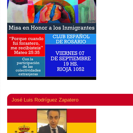
José Luis Rodríguez Zapatero