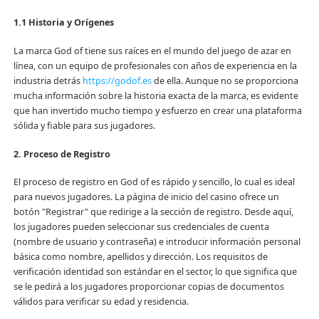
1.1 Historia y Orígenes
La marca God of tiene sus raíces en el mundo del juego de azar en
línea, con un equipo de profesionales con años de experiencia en la
industria detrás
https://godof.es
de ella. Aunque no se proporciona
mucha información sobre la historia exacta de la marca, es evidente
que han invertido mucho tiempo y esfuerzo en crear una plataforma
sólida y fiable para sus jugadores.
2. Proceso de Registro
El proceso de registro en God of es rápido y sencillo, lo cual es ideal
para nuevos jugadores. La página de inicio del casino ofrece un
botón "Registrar" que redirige a la sección de registro. Desde aquí,
los jugadores pueden seleccionar sus credenciales de cuenta
(nombre de usuario y contraseña) e introducir información personal
básica como nombre, apellidos y dirección. Los requisitos de
verificación identidad son estándar en el sector, lo que significa que
se le pedirá a los jugadores proporcionar copias de documentos
válidos para verificar su edad y residencia.