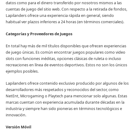
datos como para el dinero transferido por nosotros mismos a las
cuentas de juego del sitio web. Con respecto a la retirada de fondos,
Lapilanders ofrece una experiencia rápida en general, siendo
habitual ver plazos inferiores a 24 horas (en términos comerciales).
Categorías y Proveedores de Juegos
En total hay más de mil títulos disponibles que ofrecen experiencias
de juego únicas. Es común encontrar juegos populares como video
slots con funciones inéditas, opciones clásicas de ruleta o incluso
recreaciones en línea de eventos deportivos. Estos no son los únicos
ejemplos posibles.
Lapilanders ofrece contenido exclusivo producido por algunos de los
desarrolladores más respetados y reconocidos del sector, como
NetEnt, Microgaming o Playtech para mencionar solo algunas. Estas
marcas cuentan con experiencia acumulada durante décadas en la
industria y siempre han sido pioneras en términos tecnológicos e
innovación.
Versión Móvil