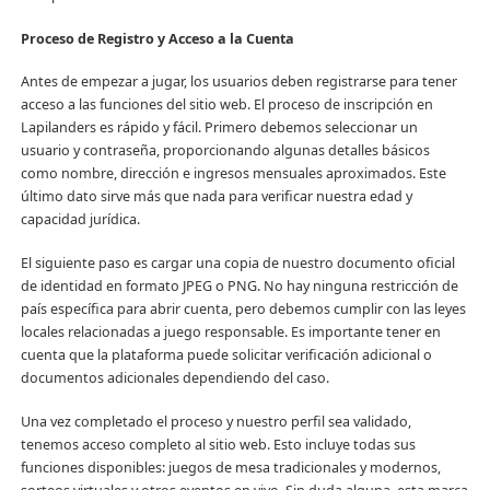
Proceso de Registro y Acceso a la Cuenta
Antes de empezar a jugar, los usuarios deben registrarse para tener
acceso a las funciones del sitio web. El proceso de inscripción en
Lapilanders es rápido y fácil. Primero debemos seleccionar un
usuario y contraseña, proporcionando algunas detalles básicos
como nombre, dirección e ingresos mensuales aproximados. Este
último dato sirve más que nada para verificar nuestra edad y
capacidad jurídica.
El siguiente paso es cargar una copia de nuestro documento oficial
de identidad en formato JPEG o PNG. No hay ninguna restricción de
país específica para abrir cuenta, pero debemos cumplir con las leyes
locales relacionadas a juego responsable. Es importante tener en
cuenta que la plataforma puede solicitar verificación adicional o
documentos adicionales dependiendo del caso.
Una vez completado el proceso y nuestro perfil sea validado,
tenemos acceso completo al sitio web. Esto incluye todas sus
funciones disponibles: juegos de mesa tradicionales y modernos,