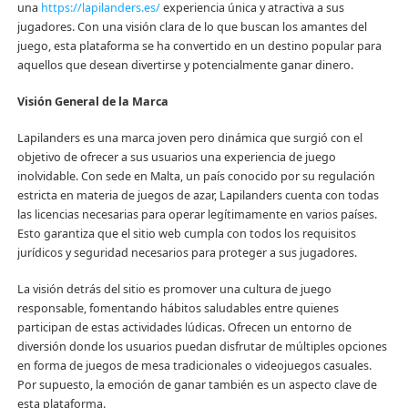
una
https://lapilanders.es/
experiencia única y atractiva a sus
jugadores. Con una visión clara de lo que buscan los amantes del
juego, esta plataforma se ha convertido en un destino popular para
aquellos que desean divertirse y potencialmente ganar dinero.
Visión General de la Marca
Lapilanders es una marca joven pero dinámica que surgió con el
objetivo de ofrecer a sus usuarios una experiencia de juego
inolvidable. Con sede en Malta, un país conocido por su regulación
estricta en materia de juegos de azar, Lapilanders cuenta con todas
las licencias necesarias para operar legítimamente en varios países.
Esto garantiza que el sitio web cumpla con todos los requisitos
jurídicos y seguridad necesarios para proteger a sus jugadores.
La visión detrás del sitio es promover una cultura de juego
responsable, fomentando hábitos saludables entre quienes
participan de estas actividades lúdicas. Ofrecen un entorno de
diversión donde los usuarios puedan disfrutar de múltiples opciones
en forma de juegos de mesa tradicionales o videojuegos casuales.
Por supuesto, la emoción de ganar también es un aspecto clave de
esta plataforma.