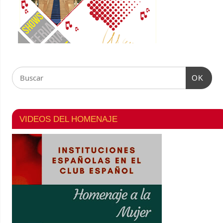
OK
VIDEOS DEL HOMENAJE