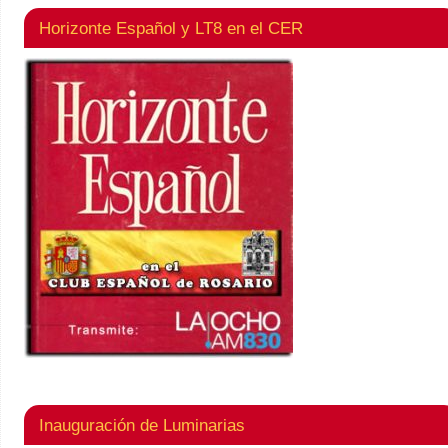
Horizonte Español y LT8 en el CER
Inauguración de Luminarias