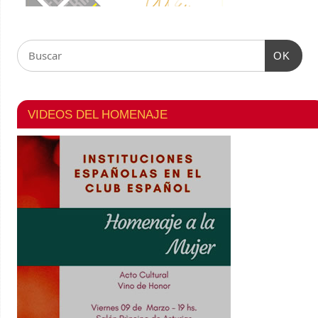
OK
VIDEOS DEL HOMENAJE