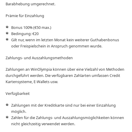
Barabhebung umgerechnet.
Prämie für Einzahlung
Bonus 100% (€50 max.)
Bedingung: €20
Gilt nur, wenn im letzten Monat kein weiterer Guthabenbonus
oder Freispielschein in Anspruch genommen wurde.
Zahlungs- und Auszahlungsmethoden
Zahlungen an WinOlympia können über eine Vielzahl von Methoden
durchgeführt werden. Die verfügbaren Zahlarten umfassen Credit
Kartensysteme, E-Wallets usw.
Verfügbarkeit
Zahlungen mit der Kreditkarte sind nur bei einer Einzahlung
möglich.
Zahlen für die Zahlungs- und Auszahlungsmöglichkeiten können
nicht gleichzeitig verwendet werden.