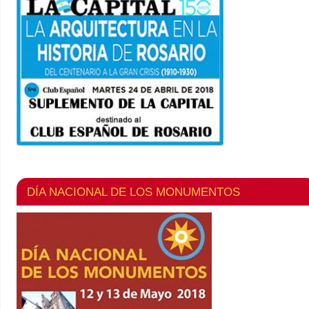
DÍA NACIONAL DE LOS MONUMENTOS