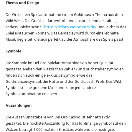
Thema und Design
Del Oro ist ein Spielautomat mit einem Goldrausch-Thema aus dem
Wild West. Die Grafik ist farbenfroh und ansprechend gestaltet,
sodass Spieler schnell
https://deloro-casino.com.de/
und leicht in das
Spiel eintauchen können. Das Gameplay wird durch eine lebhafte
Musik begleitet, die sich perfekt zu der Atmosphäre des Spiels passt.
Symbole
Die Symbole im Del Oro-Spielautomat sind von hoher Qualität
gestaltet. Neben den klassischen Zahlen- und Buchstabensymbolen
finden sich auch einige exklusive Symbole wie das
Goldmünzensymbol, die Hütte und der Goldrausch-Profi. Das Wild-
Symbol ist eine goldene Mine und kann jede andere
Symbolkombination ersetzen.
Auszahlungen
Die Auszahlungstabelle von Del Oro Casino ist sehr attraktiv
gestaltet. Die höchste Auszahlung für das fünfmalige Symbol auf den
Walzen beträgt 1.000-mal den Einsätze, während die niedrigste