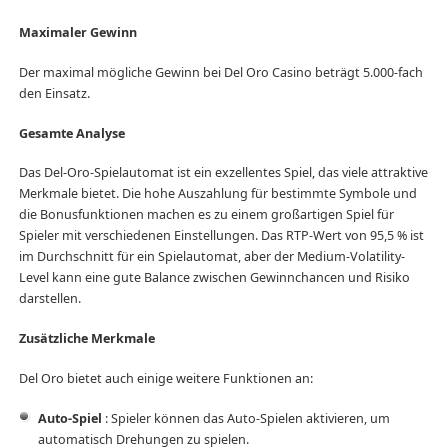
Maximaler Gewinn
Der maximal mögliche Gewinn bei Del Oro Casino beträgt 5.000-fach
den Einsatz.
Gesamte Analyse
Das Del-Oro-Spielautomat ist ein exzellentes Spiel, das viele attraktive
Merkmale bietet. Die hohe Auszahlung für bestimmte Symbole und
die Bonusfunktionen machen es zu einem großartigen Spiel für
Spieler mit verschiedenen Einstellungen. Das RTP-Wert von 95,5 % ist
im Durchschnitt für ein Spielautomat, aber der Medium-Volatility-
Level kann eine gute Balance zwischen Gewinnchancen und Risiko
darstellen.
Zusätzliche Merkmale
Del Oro bietet auch einige weitere Funktionen an:
Auto-Spiel
: Spieler können das Auto-Spielen aktivieren, um
automatisch Drehungen zu spielen.