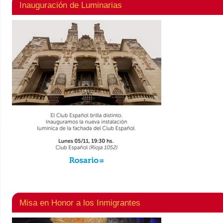
Inauguración de Luminarias
Misa en Honor a los Inmigrantes