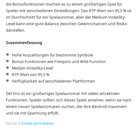
die Bonusfunktionen machen es zu einem großartigen Spiel für
Spieler mit verschiedenen Einstellungen. Das RTP-Wert von 95,5 % ist
im Durchschnitt für ein Spielautomat, aber der Medium-Volatility-
Level kann eine gute Balance zwischen Gewinnchancen und Risiko
darstellen.
Zusammenfassung
Hohe Auszahlungen für bestimmte Symbole
Bonus-Funktionen wie Freispins und Wild-Function
Median-Volatility-Level
RTP-Wert von 95,5 %
Verfügbarkeit auf verschiedenen Plattformen
Del Oro ist ein großartiges Spielautomat mit vielen attraktiven
Funktionen. Spieler sollten sich dieses Spiels ansehen, wenn sie nach
einem neuen Spielautomaten suchen, der ihre Bankroll maximiert
und sie mit Spannung erfüllt.
Marcar el
Enlace permanente
.