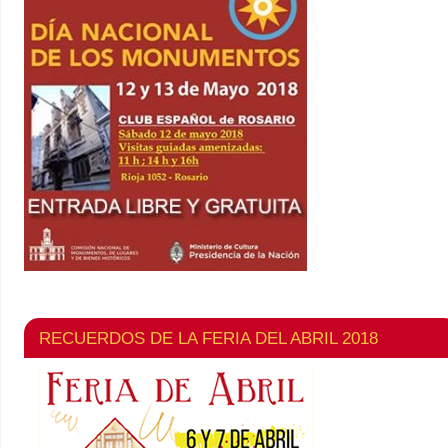
RECUERDOS DE LA FERIA DEL ABRIL 2018