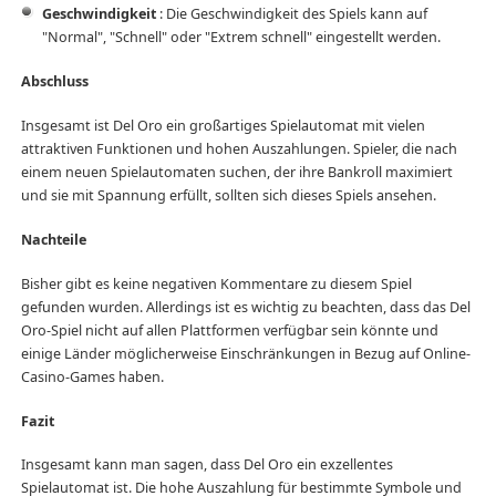
Geschwindigkeit
: Die Geschwindigkeit des Spiels kann auf
"Normal", "Schnell" oder "Extrem schnell" eingestellt werden.
Abschluss
Insgesamt ist Del Oro ein großartiges Spielautomat mit vielen
attraktiven Funktionen und hohen Auszahlungen. Spieler, die nach
einem neuen Spielautomaten suchen, der ihre Bankroll maximiert
und sie mit Spannung erfüllt, sollten sich dieses Spiels ansehen.
Nachteile
Bisher gibt es keine negativen Kommentare zu diesem Spiel
gefunden wurden. Allerdings ist es wichtig zu beachten, dass das Del
Oro-Spiel nicht auf allen Plattformen verfügbar sein könnte und
einige Länder möglicherweise Einschränkungen in Bezug auf Online-
Casino-Games haben.
Fazit
Insgesamt kann man sagen, dass Del Oro ein exzellentes
Spielautomat ist. Die hohe Auszahlung für bestimmte Symbole und