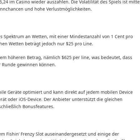
24 im Casino wieder auszahlen. Die Volatilität des Spiels ist mitte
winnchancen und hohe Verlustmöglichkeiten.
ites Spektrum an Wetten, mit einer Mindestanzahl von 1 Cent pro
hen Wetten beträgt jedoch nur $25 pro Line.
em höheren Betrag, nämlich $625 per line, was bedeutet, dass
ner Runde gewinnen können.
obile Geräte optimiert und kann direkt auf jedem mobilen Device
rät oder iOS-Device. Der Anbieter unterstützt die gleichen
schließlich Bonusfeatures.
em Fishin’ Frenzy Slot auseinandergesetzt und einige der