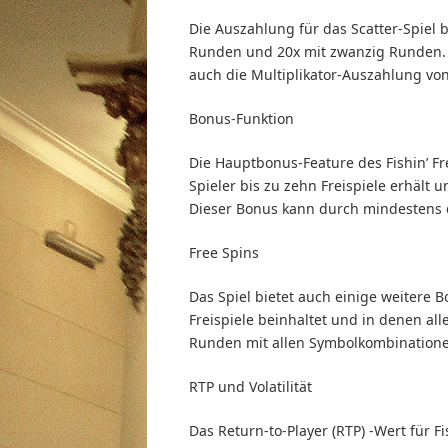
Die Auszahlung für das Scatter-Spiel 
Runden und 20x mit zwanzig Runden.
auch die Multiplikator-Auszahlung von
Bonus-Funktion
Die Hauptbonus-Feature des Fishin’ Fr
Spieler bis zu zehn Freispiele erhält
Dieser Bonus kann durch mindestens 
Free Spins
Das Spiel bietet auch einige weitere 
Freispiele beinhaltet und in denen all
Runden mit allen Symbolkombination
RTP und Volatilität
Das Return-to-Player (RTP) -Wert für Fi