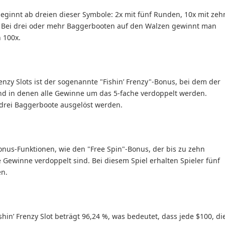
beginnt ab dreien dieser Symbole: 2x mit fünf Runden, 10x mit zeh
 Bei drei oder mehr Baggerbooten auf den Walzen gewinnt man
 100x.
enzy Slots ist der sogenannte "Fishin’ Frenzy"-Bonus, bei dem der
 und in denen alle Gewinne um das 5-fache verdoppelt werden.
drei Baggerboote ausgelöst werden.
Bonus-Funktionen, wie den "Free Spin"-Bonus, der bis zu zehn
e Gewinne verdoppelt sind. Bei diesem Spiel erhalten Spieler fünf
en.
shin’ Frenzy Slot beträgt 96,24 %, was bedeutet, dass jede $100, di