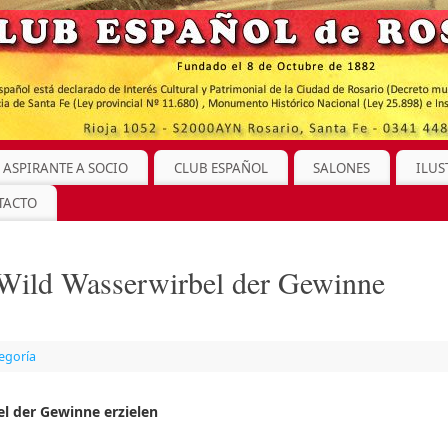
 ASPIRANTE A SOCIO
CLUB ESPAÑOL
SALONES
ILUS
TACTO
 Wild Wasserwirbel der Gewinne
tegoría
el der Gewinne erzielen