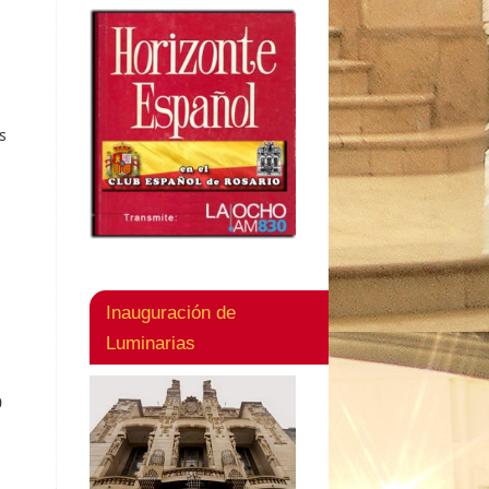
s
Inauguración de
Luminarias
0