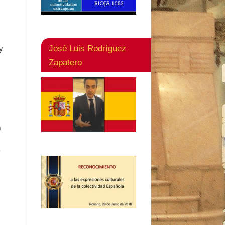
y
José Luis Rodríguez
Zapatero
n
e