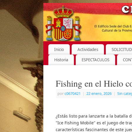
Inicio
Actividades
SOLICITUD
Historia
ESPECTACULOS
CON
Fishing en el Hielo c
por
c0670421
|
22 enero, 2026
|
Sin cate
¿Estás listo para lanzarte a la batall
"Ice Fishing Mobile" es el juego de tr
características fascinantes de este ju