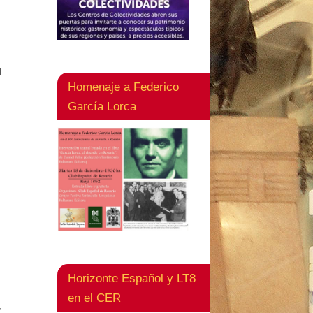
l
Homenaje a Federico
García Lorca
Horizonte Español y LT8
en el CER
,