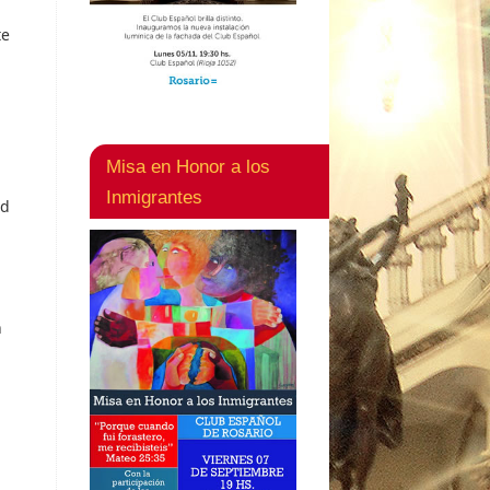
te
Misa en Honor a los
Inmigrantes
ad
n