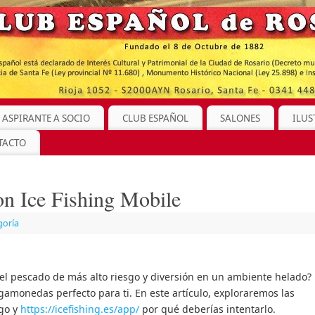
 ASPIRANTE A SOCIO
CLUB ESPAÑOL
SALONES
ILUS
TACTO
on Ice Fishing Mobile
goría
a del pescado de más alto riesgo y diversión en un ambiente helado?
agamonedas perfecto para ti. En este artículo, exploraremos las
ego y
https://icefishing.es/app/
por qué deberías intentarlo.