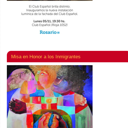
Misa en Honor a los Inmigrantes