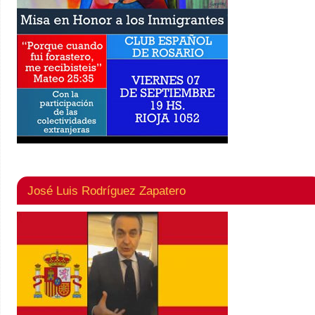
José Luis Rodríguez Zapatero