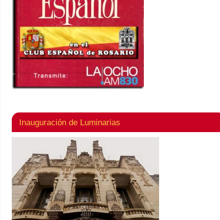
Inauguración de Luminarias