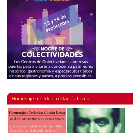
Homenaje a Federico García Lorca