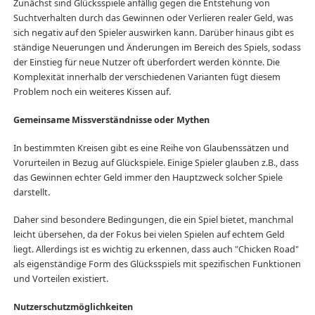
Zunächst sind Glücksspiele anfällig gegen die Entstehung von
Suchtverhalten durch das Gewinnen oder Verlieren realer Geld, was
sich negativ auf den Spieler auswirken kann. Darüber hinaus gibt es
ständige Neuerungen und Änderungen im Bereich des Spiels, sodass
der Einstieg für neue Nutzer oft überfordert werden könnte. Die
Komplexität innerhalb der verschiedenen Varianten fügt diesem
Problem noch ein weiteres Kissen auf.
Gemeinsame Missverständnisse oder Mythen
In bestimmten Kreisen gibt es eine Reihe von Glaubenssätzen und
Vorurteilen in Bezug auf Glückspiele. Einige Spieler glauben z.B., dass
das Gewinnen echter Geld immer den Hauptzweck solcher Spiele
darstellt.
Daher sind besondere Bedingungen, die ein Spiel bietet, manchmal
leicht übersehen, da der Fokus bei vielen Spielen auf echtem Geld
liegt. Allerdings ist es wichtig zu erkennen, dass auch "Chicken Road"
als eigenständige Form des Glücksspiels mit spezifischen Funktionen
und Vorteilen existiert.
Nutzerschutzmöglichkeiten