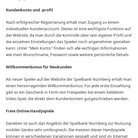
Kundenkonto und -profil
Nach erfolgreicher Registrierung erhält man Zugang zu einem
individuellen Kundenaccount. Dieses ist eine wichtigste Funktion auf
der Website, da man durch die Kontrolle über sein eigenes Profil und
die einzelnen Einstellungen das Spielen noch angenehmer gestalten
kann: Unter "Mein Konto" finden sich alle wichtigen Informationen
wie mein Wunschname, Passwort sowie weitere persönliche Details.
Willkommenbonus für Neukunden
Als neuer Spieler auf der Website der Spielbank Nürnberg erhält man
einen hervorragenden Willkommenbonus. Für jede erste Einzahlung
gibt es ein Geschenk in Form von Freispielen bei einem beliebten
Video-Spiel, die direkt dem Kundenkonten gutgeschrieben werden.
Freie Online-Handyspiele
Daneben ist auch das Angebot der Spielbank Nürnberg zur Nutzung
mobiler Geräte sehr umfangreich. Die meisten dieser Handyspiele
können in verschiedenen Variationen gespielt und sind im Internet