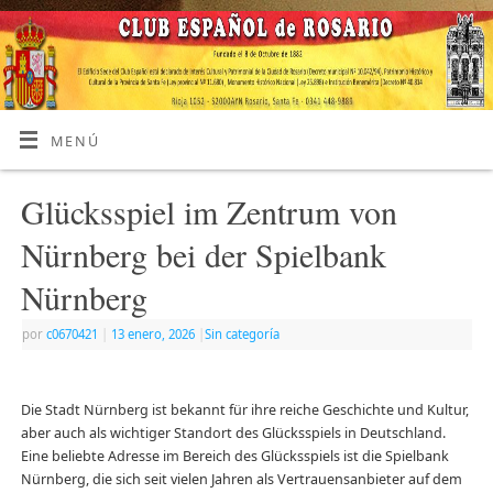
MENÚ
Glücksspiel im Zentrum von
Nürnberg bei der Spielbank
Nürnberg
por
c0670421
|
13 enero, 2026
|
Sin categoría
Die Stadt Nürnberg ist bekannt für ihre reiche Geschichte und Kultur,
aber auch als wichtiger Standort des Glücksspiels in Deutschland.
Eine beliebte Adresse im Bereich des Glücksspiels ist die Spielbank
Nürnberg, die sich seit vielen Jahren als Vertrauensanbieter auf dem