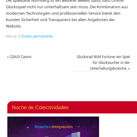
Die Spielbank Nürnberg ist ein weiterer Beweis dafür, dass Online-
Glücksspiel nicht nur unterhaltsam sein muss. Die Kombination aus
modernen Technologien und professionellen Service bietet den
Kunden Sicherheit und Transparenz bei allen Angeboten der
Website.
Marcar el
Enlace permanente
.
«
22AUS Casino
Glücksrad Wild Fortune: ein Spiel
für Glückssucher in der
Unterhaltungsbranche.
»
Noche de Colectividades