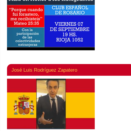
José Luis Rodríguez Zapatero