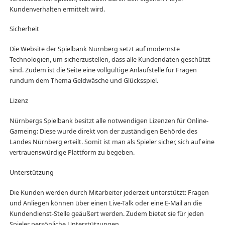
Kundenverhalten ermittelt wird.
Sicherheit
Die Website der Spielbank Nürnberg setzt auf modernste
Technologien, um sicherzustellen, dass alle Kundendaten geschützt
sind. Zudem ist die Seite eine vollgültige Anlaufstelle für Fragen
rundum dem Thema Geldwäsche und Glücksspiel.
Lizenz
Nürnbergs Spielbank besitzt alle notwendigen Lizenzen für Online-
Gameing: Diese wurde direkt von der zuständigen Behörde des
Landes Nürnberg erteilt. Somit ist man als Spieler sicher, sich auf eine
vertrauenswürdige Plattform zu begeben.
Unterstützung
Die Kunden werden durch Mitarbeiter jederzeit unterstützt: Fragen
und Anliegen können über einen Live-Talk oder eine E-Mail an die
Kundendienst-Stelle geäußert werden. Zudem bietet sie für jeden
Spieler persönliche Unterstützungen.