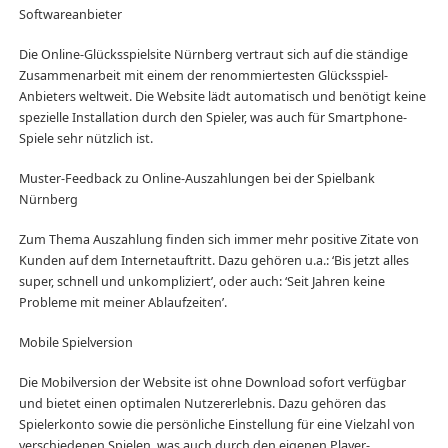
Softwareanbieter
Die Online-Glücksspielsite Nürnberg vertraut sich auf die ständige
Zusammenarbeit mit einem der renommiertesten Glücksspiel-
Anbieters weltweit. Die Website lädt automatisch und benötigt keine
spezielle Installation durch den Spieler, was auch für Smartphone-
Spiele sehr nützlich ist.
Muster-Feedback zu Online-Auszahlungen bei der Spielbank
Nürnberg
Zum Thema Auszahlung finden sich immer mehr positive Zitate von
Kunden auf dem Internetauftritt. Dazu gehören u.a.: ‘Bis jetzt alles
super, schnell und unkompliziert’, oder auch: ‘Seit Jahren keine
Probleme mit meiner Ablaufzeiten’.
Mobile Spielversion
Die Mobilversion der Website ist ohne Download sofort verfügbar
und bietet einen optimalen Nutzererlebnis. Dazu gehören das
Spielerkonto sowie die persönliche Einstellung für eine Vielzahl von
verschiedenen Spielen, was auch durch den eigenen Player-