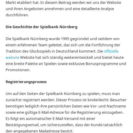
Markt etabliert hat. In diesem Beitrag werden wir uns der Website
und ihren Angeboten annehmen und eine detaillierte Analyse
durchführen.
Die Geschichte der Spielbank Nürnberg
Die Spielbank Nürnberg wurde 1995 gegründet und seitdem von
einem erfahrenen Team geleitet, das sich um die Fortführung der
Tradition des Glücksspiels in Deutschland kümmert. Die
offizielle
website
Website hat sich ständig weiterentwickelt und bietet heute
eine breite Palette an Spielen sowie exklusive Bonusprogramme und
Promotionen.
Registrierungsprozess
Um auf den Seiten der Spielbank Nürnberg zu spielen, muss man
zunächst registriert werden. Dieser Prozess ist kinderleicht: Besucher
benötigen lediglich ihre persönlichen Daten wie Vor- und Nachname
sowie eine gültige E-Mail-Adresse für die Registrierung einzugeben.
Es folgt ein automatischer E-Mail-Versand mit einer
Bestätigungsemail, um sicherzustellen, dass der Kunde tatsächlich
den angegebenen Mailadresse besitzt.