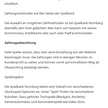
erhältlich.
Zahlungsmethoden auf den Seiten der Spielbank
Die Auswahl an möglichen Zahlmethoden ist bei Spielbank Nürnberg
ebenfalls sehr breit gefächert: Man kann sich bequem mit seinen
Kontomodus, Kreditkarte oder auch über PayPal entscheiden.
Zahlungsabwicklung
Viele Spieler wissen, dass man seine Einzahlung von der Website
beantragen muss. Die Zahlungen sind in wenigen Minuten im
Kundenprofil zu sehen und können somit auf schnellstem Weg als
Überprüfung bestätigt werden.
Spielangebot
Die Spielbank Nürnberg bietet eine Vielzahl von verschiedenen
Glücksspiel-Optionen an: Unter "Spiel" finden Sie verschiedene
Rubriken. Dazu gehören Tischspiele (Blackjack, Roulette),
Kartenautomaten und Automatenspiele wie Video-Slots.