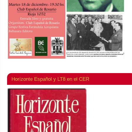
Horizonte Español y LT8 en el CER