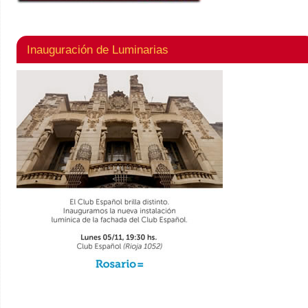
Inauguración de Luminarias