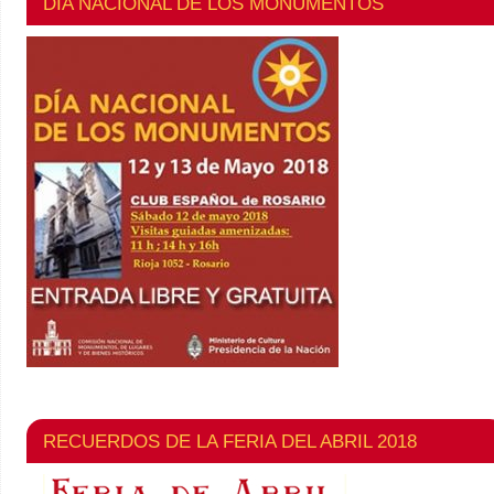
DÍA NACIONAL DE LOS MONUMENTOS
RECUERDOS DE LA FERIA DEL ABRIL 2018