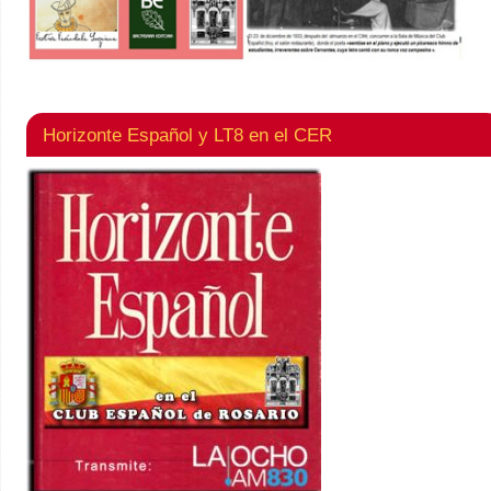
Horizonte Español y LT8 en el CER