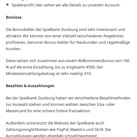
Spielerprofil: Hier sehen wir alle Details zu unserem Account.
Bonüsse
Die Bonusbilder der Spielbank Duisburg sind sehr interessant und
attraktiv. Wir können von einer Vielzahl verschiedener Angeboten
profitieren, darunter Bonus-Gelder für Neukunden und regelmäßige
Kunden.
Diese setzen sich zusammen aus einem Willkommensbonus von 100
% auf die erste Einzahlung, bis zu insgesamt €500. Der
Mindesteinzahlungsbetrag ist sehr niedrig: €10.
Bezahlen & Auszahlungen
Bei der Spielbank Duisburg haben wir verschiedene Bezahlmethoden
zur Auswahl stehen und können wählen zwischen Visa- oder
Mastercard für eine sichere Online-Transaktion.
Außerdem unterstützt die Website der Spielbank auch
Zahlungsmöglichkeiten wie PayPal, Maestro und Skrill. Die
Auszahlungen werden ebenfalls schnell bearbeitet.