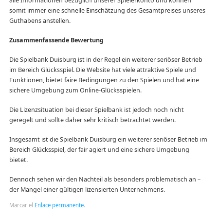
alle Informationen bezüglich unserer Spielerkonto und können
somit immer eine schnelle Einschätzung des Gesamtpreises unseres
Guthabens anstellen.
Zusammenfassende Bewertung
Die Spielbank Duisburg ist in der Regel ein weiterer seriöser Betrieb
im Bereich Glücksspiel. Die Website hat viele attraktive Spiele und
Funktionen, bietet faire Bedingungen zu den Spielen und hat eine
sichere Umgebung zum Online-Glücksspielen.
Die Lizenzsituation bei dieser Spielbank ist jedoch noch nicht
geregelt und sollte daher sehr kritisch betrachtet werden.
Insgesamt ist die Spielbank Duisburg ein weiterer seriöser Betrieb im
Bereich Glücksspiel, der fair agiert und eine sichere Umgebung
bietet.
Dennoch sehen wir den Nachteil als besonders problematisch an –
der Mangel einer gültigen lizensierten Unternehmens.
Marcar el
Enlace permanente
.