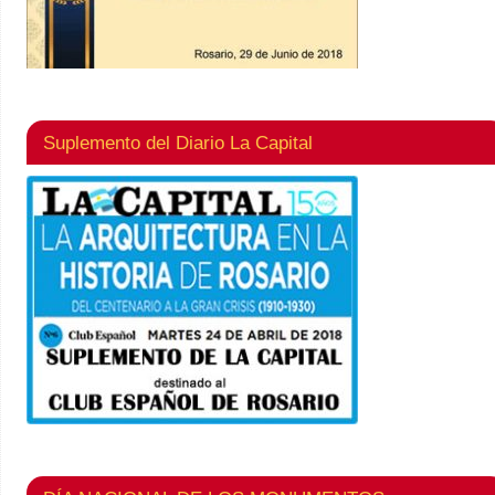
Suplemento del Diario La Capital