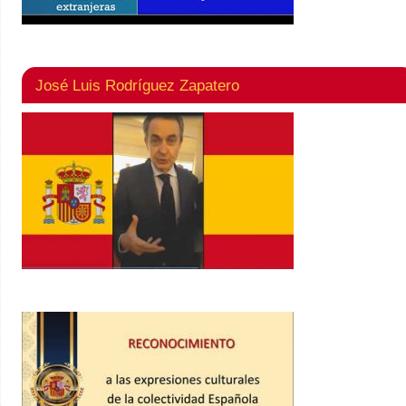
José Luis Rodríguez Zapatero