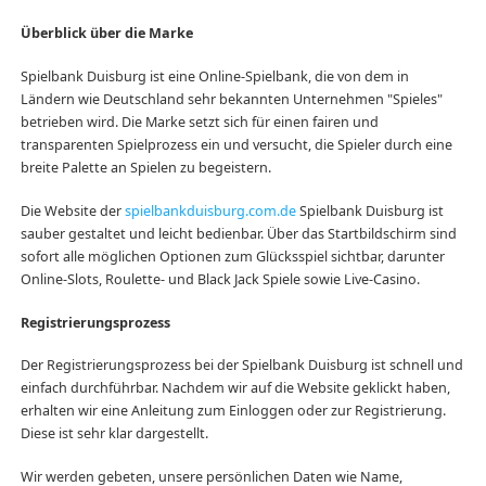
Überblick über die Marke
Spielbank Duisburg ist eine Online-Spielbank, die von dem in
Ländern wie Deutschland sehr bekannten Unternehmen "Spieles"
betrieben wird. Die Marke setzt sich für einen fairen und
transparenten Spielprozess ein und versucht, die Spieler durch eine
breite Palette an Spielen zu begeistern.
Die Website der
spielbankduisburg.com.de
Spielbank Duisburg ist
sauber gestaltet und leicht bedienbar. Über das Startbildschirm sind
sofort alle möglichen Optionen zum Glücksspiel sichtbar, darunter
Online-Slots, Roulette- und Black Jack Spiele sowie Live-Casino.
Registrierungsprozess
Der Registrierungsprozess bei der Spielbank Duisburg ist schnell und
einfach durchführbar. Nachdem wir auf die Website geklickt haben,
erhalten wir eine Anleitung zum Einloggen oder zur Registrierung.
Diese ist sehr klar dargestellt.
Wir werden gebeten, unsere persönlichen Daten wie Name,