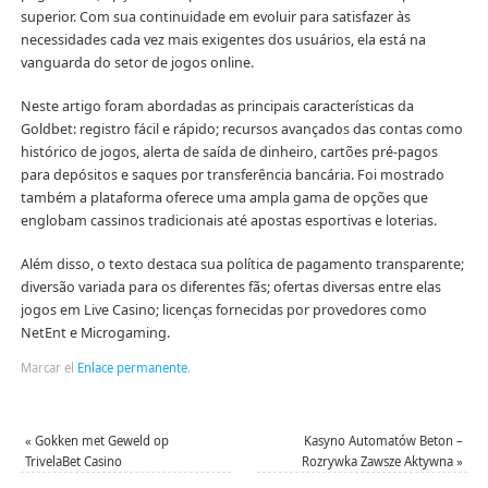
superior. Com sua continuidade em evoluir para satisfazer às
necessidades cada vez mais exigentes dos usuários, ela está na
vanguarda do setor de jogos online.
Neste artigo foram abordadas as principais características da
Goldbet: registro fácil e rápido; recursos avançados das contas como
histórico de jogos, alerta de saída de dinheiro, cartões pré-pagos
para depósitos e saques por transferência bancária. Foi mostrado
também a plataforma oferece uma ampla gama de opções que
englobam cassinos tradicionais até apostas esportivas e loterias.
Além disso, o texto destaca sua política de pagamento transparente;
diversão variada para os diferentes fãs; ofertas diversas entre elas
jogos em Live Casino; licenças fornecidas por provedores como
NetEnt e Microgaming.
Marcar el
Enlace permanente
.
«
Gokken met Geweld op
Kasyno Automatów Beton –
TrivelaBet Casino
Rozrywka Zawsze Aktywna
»