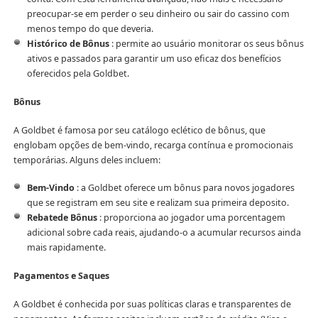
preocupar-se em perder o seu dinheiro ou sair do cassino com
menos tempo do que deveria.
Histórico de Bônus
: permite ao usuário monitorar os seus bônus
ativos e passados para garantir um uso eficaz dos benefícios
oferecidos pela Goldbet.
Bônus
A Goldbet é famosa por seu catálogo eclético de bônus, que
englobam opções de bem-vindo, recarga contínua e promocionais
temporárias. Alguns deles incluem:
Bem-Vindo
: a Goldbet oferece um bônus para novos jogadores
que se registram em seu site e realizam sua primeira deposito.
Rebatede Bônus
: proporciona ao jogador uma porcentagem
adicional sobre cada reais, ajudando-o a acumular recursos ainda
mais rapidamente.
Pagamentos e Saques
A Goldbet é conhecida por suas políticas claras e transparentes de