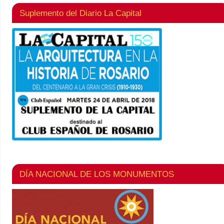
Suplemento del Diario La Capital
DÍA NACIONAL DE LOS MONUMENTOS