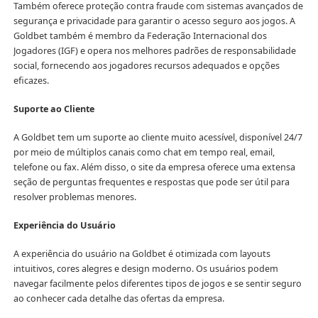
Também oferece proteção contra fraude com sistemas avançados de
segurança e privacidade para garantir o acesso seguro aos jogos. A
Goldbet também é membro da Federação Internacional dos
Jogadores (IGF) e opera nos melhores padrões de responsabilidade
social, fornecendo aos jogadores recursos adequados e opções
eficazes.
Suporte ao Cliente
A Goldbet tem um suporte ao cliente muito acessível, disponível 24/7
por meio de múltiplos canais como chat em tempo real, email,
telefone ou fax. Além disso, o site da empresa oferece uma extensa
seção de perguntas frequentes e respostas que pode ser útil para
resolver problemas menores.
Experiência do Usuário
A experiência do usuário na Goldbet é otimizada com layouts
intuitivos, cores alegres e design moderno. Os usuários podem
navegar facilmente pelos diferentes tipos de jogos e se sentir seguro
ao conhecer cada detalhe das ofertas da empresa.