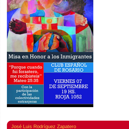
José Luis Rodríguez Zapatero