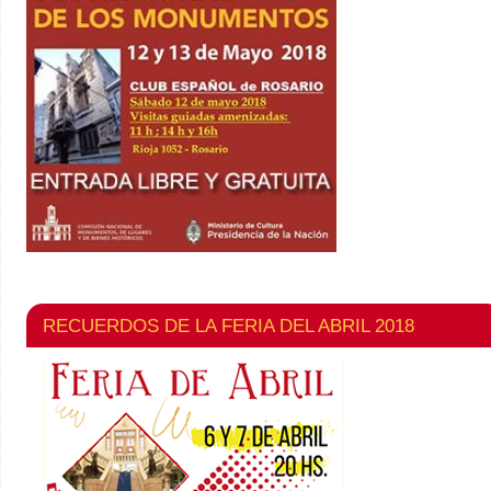
RECUERDOS DE LA FERIA DEL ABRIL 2018