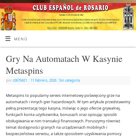
MENÚ
Gry Na Automatach W Kasynie
Metaspins
por
c0670421
|
11 febrero, 2026
|
Sin categoría
Metaspins to popularny serwis internetowy poświęcony grze na
automatach i innych gier hazardowych. W tym artykule przedstawimy
pełną prezentację tego kasyna, mówiąc o jego ofercie grywalnej,
funkcjach konta użytkownika, bonusach oraz opisując sposób
obsługiwania w nim transakcji finansowych. Poruszymy również
temat dostępności granych na urządzeniach mobilnych i
bezpieczeństwa serwisu, a także sposobem uzyskiwania pomocy