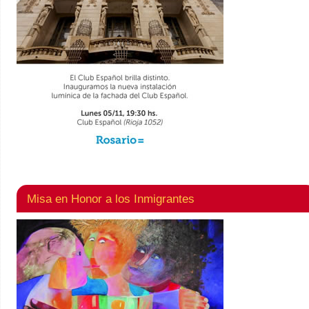
Misa en Honor a los Inmigrantes