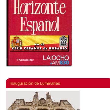
Inauguración de Luminarias