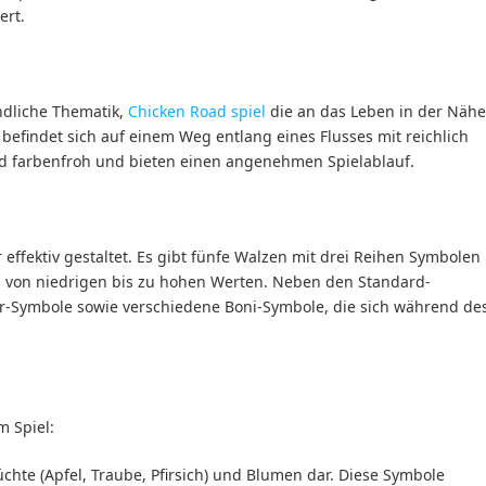
ert.
ndliche Thematik,
Chicken Road spiel
die an das Leben in der Nähe
 befindet sich auf einem Weg entlang eines Flusses mit reichlich
nd farbenfroh und bieten einen angenehmen Spielablauf.
r effektiv gestaltet. Es gibt fünfe Walzen mit drei Reihen Symbolen
en von niedrigen bis zu hohen Werten. Neben den Standard-
er-Symbole sowie verschiedene Boni-Symbole, die sich während de
m Spiel:
üchte (Apfel, Traube, Pfirsich) und Blumen dar. Diese Symbole