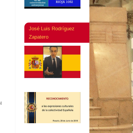
José Luis Rodríguez
Zapatero
l