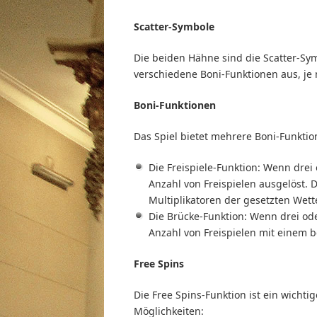
Scatter-Symbole
Die beiden Hähne sind die Scatter-Sym
verschiedene Boni-Funktionen aus, je
Boni-Funktionen
Das Spiel bietet mehrere Boni-Funktio
Die Freispiele-Funktion: Wenn drei
Anzahl von Freispielen ausgelöst.
Multiplikatoren der gesetzten Wett
Die Brücke-Funktion: Wenn drei ode
Anzahl von Freispielen mit einem b
Free Spins
Die Free Spins-Funktion ist ein wichti
Möglichkeiten: