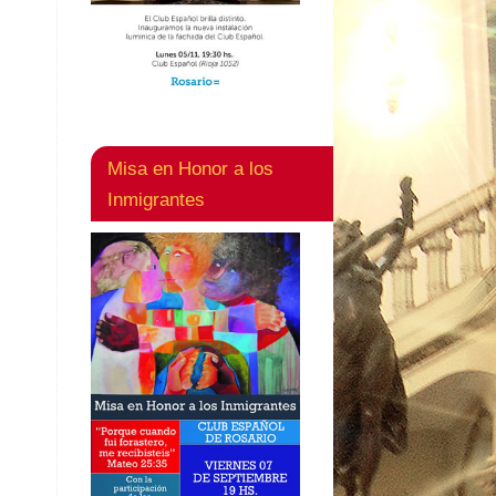
Misa en Honor a los
Inmigrantes