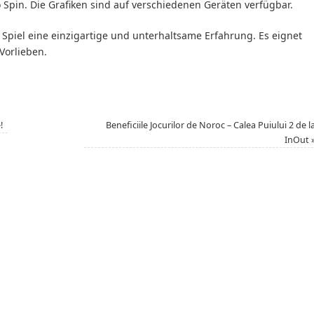
o Spin. Die Grafiken sind auf verschiedenen Geräten verfügbar.
Spiel eine einzigartige und unterhaltsame Erfahrung. Es eignet
 Vorlieben.
!
Beneficiile Jocurilor de Noroc – Calea Puiului 2 de l
InOut