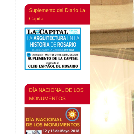
Suplemento del Diario La
Capital
DÍA NACIONAL DE LOS
MONUMENTOS