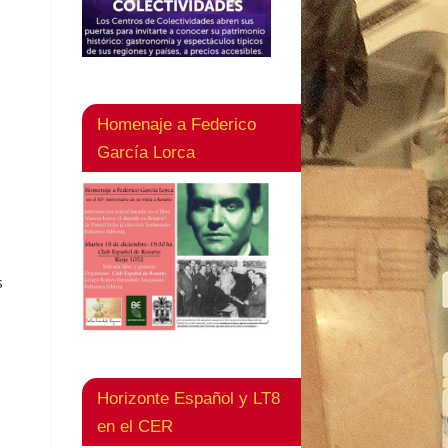
Homenaje a Federico
García Lorca
s
Horizonte Español y LT8
en el CER