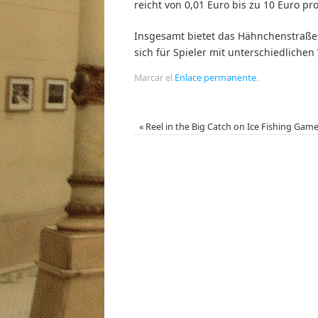
reicht von 0,01 Euro bis zu 10 Euro pr
Insgesamt bietet das Hähnchenstraße 
sich für Spieler mit unterschiedlichen
Marcar el
Enlace permanente
.
«
Reel in the Big Catch on Ice Fishing Game