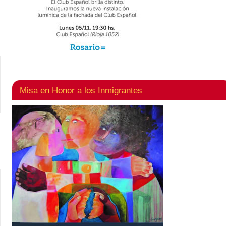
Misa en Honor a los Inmigrantes