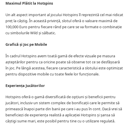
Maximul Plătit la Hotspins
Un alt aspect important al jocului Hotspins îl reprezintă cel mai ridicat
preț la câștig. În această privință, slotul oferă o valoare maximă de
100,000 Euro pentru fiecare rând pe care se va formate o combinație
cu simbolurile Wild și sălbatic.
Grafică și Joc pe Mobile
În cadrul Hotspins avem toată gamă de efecte vizuale pe masura
așteptărilor pentru ca oricine poate să observe tot ce se desfășoară
în joc. Pe lângă acestea, fiecare caracteristică a slotului este optimizat
pentru dispozitive mobile cu toate feele lor funcționale.
Experiența Jucătorilor
Hotspins oferă o gamă diversificată de opțiuni și beneficii pentru
jucători, inclusiv un sistem complex de bonificații care le permite să
primească înapoi parte din banii pe care i-au pus în cont. Dacă vrei să
beneficiezi de experiența realistă a aplicației Hotspins și șansa să
câștigi sume mari, este posibil pentru tine cu o utilizare regulată.