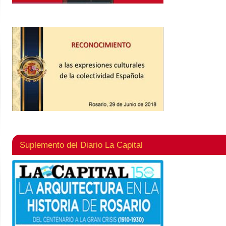
Suplemento del Diario La Capital