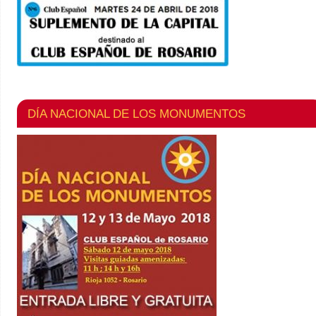
DÍA NACIONAL DE LOS MONUMENTOS