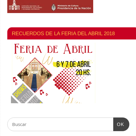
RECUERDOS DE LA FERIA DEL ABRIL 2018
OK