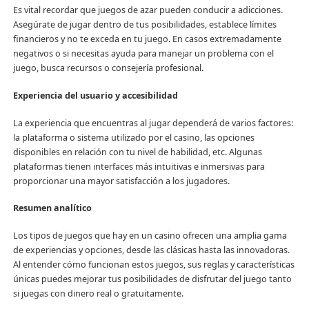
Es vital recordar que juegos de azar pueden conducir a adicciones.
Asegúrate de jugar dentro de tus posibilidades, establece límites
financieros y no te exceda en tu juego. En casos extremadamente
negativos o si necesitas ayuda para manejar un problema con el
juego, busca recursos o consejería profesional.
Experiencia del usuario y accesibilidad
La experiencia que encuentras al jugar dependerá de varios factores:
la plataforma o sistema utilizado por el casino, las opciones
disponibles en relación con tu nivel de habilidad, etc. Algunas
plataformas tienen interfaces más intuitivas e inmersivas para
proporcionar una mayor satisfacción a los jugadores.
Resumen analítico
Los tipos de juegos que hay en un casino ofrecen una amplia gama
de experiencias y opciones, desde las clásicas hasta las innovadoras.
Al entender cómo funcionan estos juegos, sus reglas y características
únicas puedes mejorar tus posibilidades de disfrutar del juego tanto
si juegas con dinero real o gratuitamente.