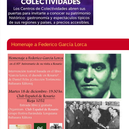
Homenaje a Federico García Lorca