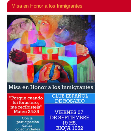
Misa en Honor a los Inmigrantes