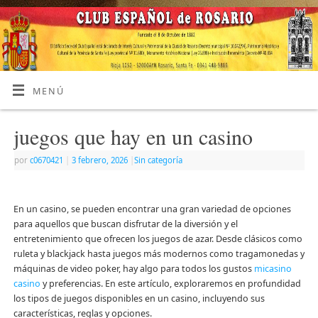
MENÚ
juegos que hay en un casino
por
c0670421
|
3 febrero, 2026
|
Sin categoría
En un casino, se pueden encontrar una gran variedad de opciones
para aquellos que buscan disfrutar de la diversión y el
entretenimiento que ofrecen los juegos de azar. Desde clásicos como
ruleta y blackjack hasta juegos más modernos como tragamonedas y
máquinas de video poker, hay algo para todos los gustos
micasino
casino
y preferencias. En este artículo, exploraremos en profundidad
los tipos de juegos disponibles en un casino, incluyendo sus
características, reglas y opciones.