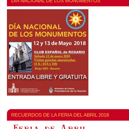
DÍA NACIONAL DE LOS MONUMENTOS
RECUERDOS DE LA FERIA DEL ABRIL 2018