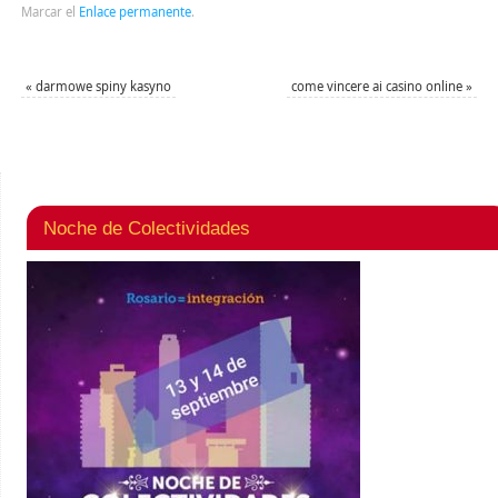
Marcar el
Enlace permanente
.
«
darmowe spiny kasyno
come vincere ai casino online
»
Noche de Colectividades