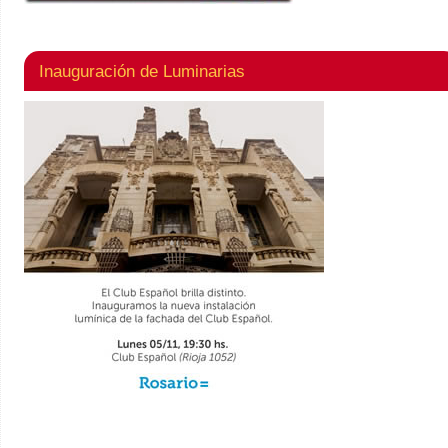
Inauguración de Luminarias