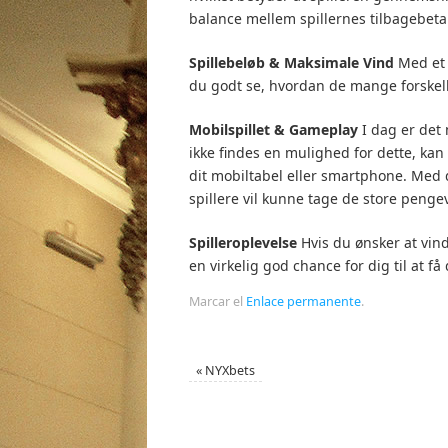
balance mellem spillernes tilbagebet
Spillebeløb & Maksimale Vind
Med et
du godt se, hvordan de mange forskell
Mobilspillet & Gameplay
I dag er det
ikke findes en mulighed for dette, kan
dit mobiltabel eller smartphone. Med d
spillere vil kunne tage de store penge
Spilleroplevelse
Hvis du ønsker at vin
en virkelig god chance for dig til at f
Marcar el
Enlace permanente
.
«
NYXbets