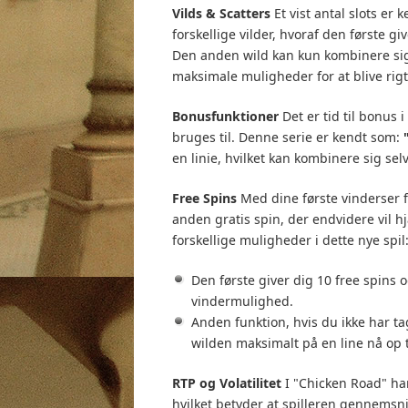
Vilds & Scatters
Et vist antal slots er
forskellige vilder, hvoraf den første 
Den anden wild kan kun kombinere sig 
maksimale muligheder for at blive rigt
Bonusfunktioner
Det er tid til bonus
bruges til. Denne serie er kendt som:
en linie, hvilket kan kombinere sig se
Free Spins
Med dine første vinderser 
anden gratis spin, der endvidere vil 
forskellige muligheder i dette nye spil
Den første giver dig 10 free spins
vindermulighed.
Anden funktion, hvis du ikke har t
wilden maksimalt på en line nå op t
RTP og Volatilitet
I "Chicken Road" har
hvilket betyder at spilleren gennemsnit