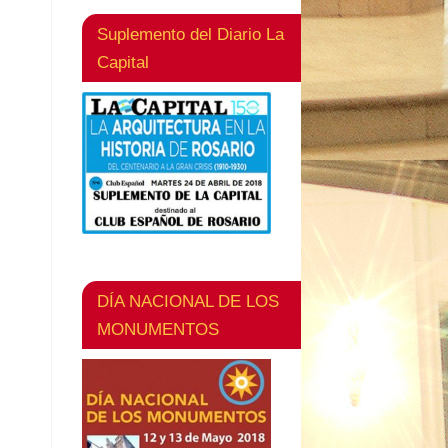
Suplemento del Diario La
Capital
DÍA NACIONAL DE LOS
MONUMENTOS