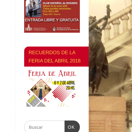
RECUERDOS DE LA
FERIA DEL ABRIL 2018
OK