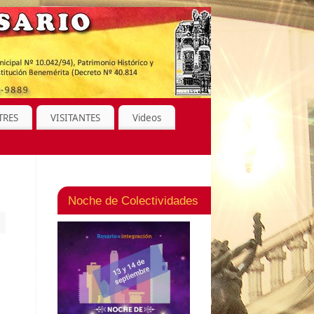
TRES
VISITANTES
Videos
Noche de Colectividades