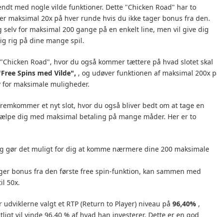
 kendt med nogle vilde funktioner. Dette "Chicken Road" har to
giver maksimal 20x på hver runde hvis du ikke tager bonus fra den.
selv for maksimal 200 gange på en enkelt line, men vil give dig
ig rig på dine mange spil.
 i "Chicken Road", hvor du også kommer tættere på hvad slotet skal
"Free Spins med Vilde",
, og udøver funktionen af maksimal 200x p
lv for maksimale muligheder.
fremkommer et nyt slot, hvor du også bliver bedt om at tage en
hjælpe dig med maksimal betaling på mange måder. Her er to
:
 og gør det muligt for dig at komme nærmere dine 200 maksimale
ager bonus fra den første free spin-funktion, kan sammen med
il 50x.
 udviklerne valgt et RTP (Return to Player) niveau på
96,40%
,
ligt vil vinde 96,40 % af hvad han investerer. Dette er en god