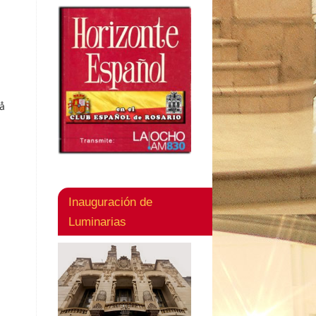
å
Inauguración de
Luminarias