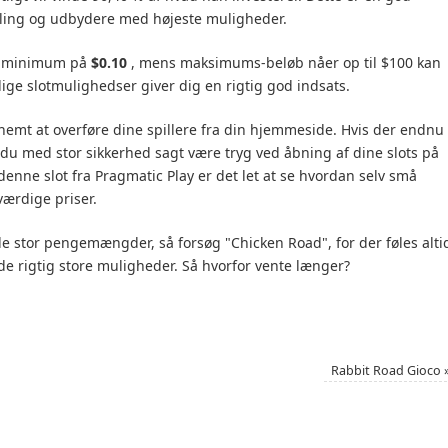
aling og udbydere med højeste muligheder.
 minimum på
$0.10
, mens maksimums-beløb nåer op til $100 kan
ige slotmulighedser giver dig en rigtig god indsats.
 nemt at overføre dine spillere fra din hjemmeside. Hvis der endnu
 du med stor sikkerhed sagt være tryg ved åbning af dine slots på
enne slot fra Pragmatic Play er det let at se hvordan selv små
værdige priser.
de stor pengemængder, så forsøg "Chicken Road", for der føles alti
å de rigtig store muligheder. Så hvorfor vente længer?
Rabbit Road Gioco