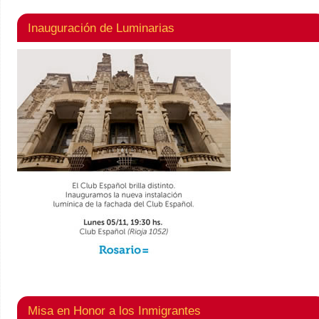
Inauguración de Luminarias
Misa en Honor a los Inmigrantes