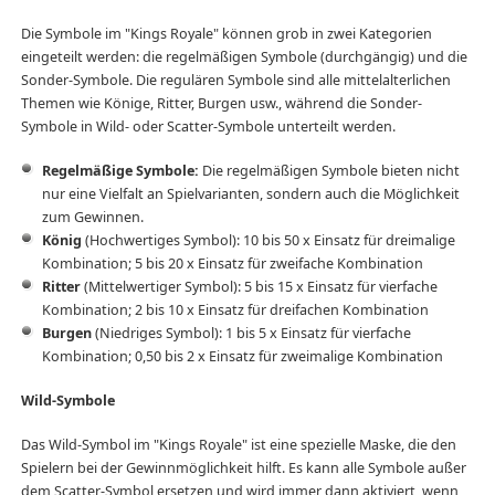
Die Symbole im "Kings Royale" können grob in zwei Kategorien
eingeteilt werden: die regelmäßigen Symbole (durchgängig) und die
Sonder-Symbole. Die regulären Symbole sind alle mittelalterlichen
Themen wie Könige, Ritter, Burgen usw., während die Sonder-
Symbole in Wild- oder Scatter-Symbole unterteilt werden.
Regelmäßige Symbole:
Die regelmäßigen Symbole bieten nicht
nur eine Vielfalt an Spielvarianten, sondern auch die Möglichkeit
zum Gewinnen.
König
(Hochwertiges Symbol): 10 bis 50 x Einsatz für dreimalige
Kombination; 5 bis 20 x Einsatz für zweifache Kombination
Ritter
(Mittelwertiger Symbol): 5 bis 15 x Einsatz für vierfache
Kombination; 2 bis 10 x Einsatz für dreifachen Kombination
Burgen
(Niedriges Symbol): 1 bis 5 x Einsatz für vierfache
Kombination; 0,50 bis 2 x Einsatz für zweimalige Kombination
Wild-Symbole
Das Wild-Symbol im "Kings Royale" ist eine spezielle Maske, die den
Spielern bei der Gewinnmöglichkeit hilft. Es kann alle Symbole außer
dem Scatter-Symbol ersetzen und wird immer dann aktiviert, wenn