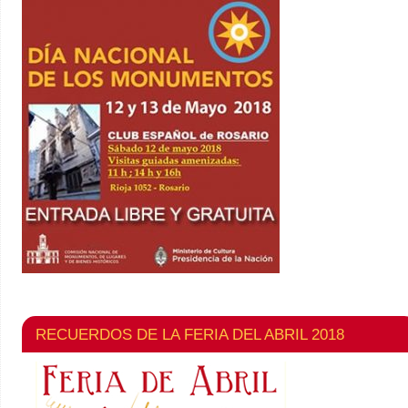
RECUERDOS DE LA FERIA DEL ABRIL 2018