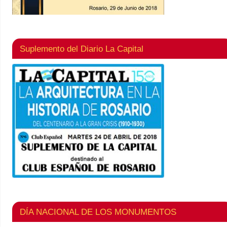
Suplemento del Diario La Capital
DÍA NACIONAL DE LOS MONUMENTOS