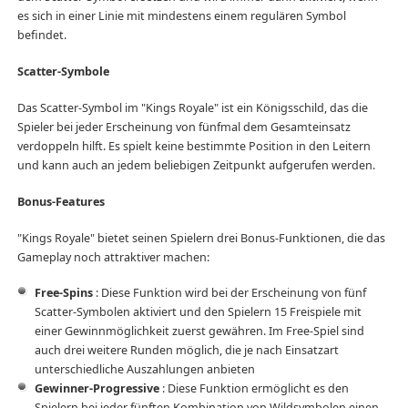
es sich in einer Linie mit mindestens einem regulären Symbol
befindet.
Scatter-Symbole
Das Scatter-Symbol im "Kings Royale" ist ein Königsschild, das die
Spieler bei jeder Erscheinung von fünfmal dem Gesamteinsatz
verdoppeln hilft. Es spielt keine bestimmte Position in den Leitern
und kann auch an jedem beliebigen Zeitpunkt aufgerufen werden.
Bonus-Features
"Kings Royale" bietet seinen Spielern drei Bonus-Funktionen, die das
Gameplay noch attraktiver machen:
Free-Spins
: Diese Funktion wird bei der Erscheinung von fünf
Scatter-Symbolen aktiviert und den Spielern 15 Freispiele mit
einer Gewinnmöglichkeit zuerst gewähren. Im Free-Spiel sind
auch drei weitere Runden möglich, die je nach Einsatzart
unterschiedliche Auszahlungen anbieten
Gewinner-Progressive
: Diese Funktion ermöglicht es den
Spielern bei jeder fünften Kombination von Wildsymbolen einen