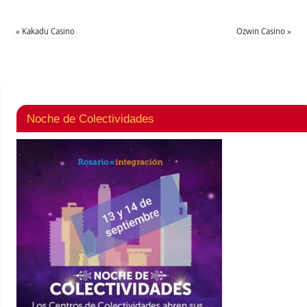
«
Kakadu Casino
Ozwin Casino
»
Noche de Colectividades