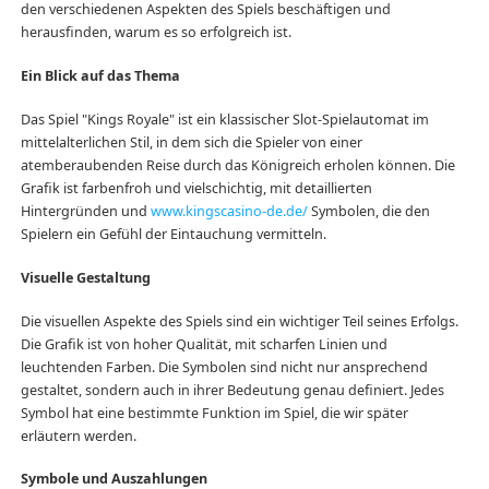
den verschiedenen Aspekten des Spiels beschäftigen und
herausfinden, warum es so erfolgreich ist.
Ein Blick auf das Thema
Das Spiel "Kings Royale" ist ein klassischer Slot-Spielautomat im
mittelalterlichen Stil, in dem sich die Spieler von einer
atemberaubenden Reise durch das Königreich erholen können. Die
Grafik ist farbenfroh und vielschichtig, mit detaillierten
Hintergründen und
www.kingscasino-de.de/
Symbolen, die den
Spielern ein Gefühl der Eintauchung vermitteln.
Visuelle Gestaltung
Die visuellen Aspekte des Spiels sind ein wichtiger Teil seines Erfolgs.
Die Grafik ist von hoher Qualität, mit scharfen Linien und
leuchtenden Farben. Die Symbolen sind nicht nur ansprechend
gestaltet, sondern auch in ihrer Bedeutung genau definiert. Jedes
Symbol hat eine bestimmte Funktion im Spiel, die wir später
erläutern werden.
Symbole und Auszahlungen