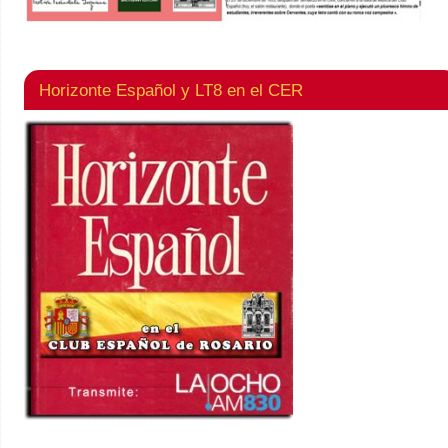
Horizonte Español y LT8 en el CER