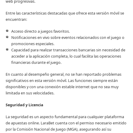
web progresivas.
Entre las características destacadas que ofrece esta versión móvil se
encuentran:
Acceso directo a juegos favoritos.
Notificaciones en vivo sobre eventos relacionados con el juego o
promociones especiales.
Capacidad para realizar transacciones bancarias sin necesidad de
acceder a la aplicación completa, lo cual facilita las operaciones
financieras durante el juego.
En cuanto al desempeño general, no se han reportado problemas
significativos en esta versión móvil. Las funciones siempre están
disponibles y con una conexión estable internet que no sea muy
limitada en sus velocidades.
Seguridad y Licencia
La seguridad es un aspecto fundamental para cualquier plataforma
de apuestas online. LaraBet cuenta con el permiso necesario emitido
por la Comisión Nacional de Juego (MGA), asegurando así su