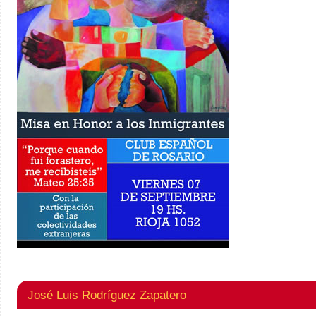
José Luis Rodríguez Zapatero