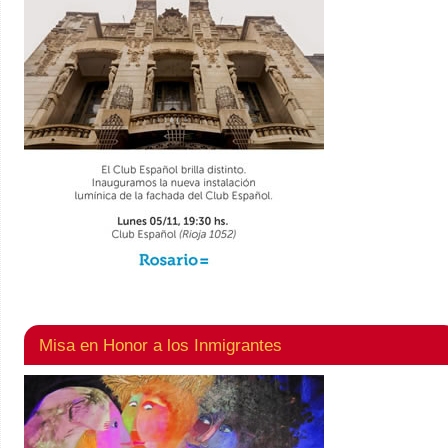
Misa en Honor a los Inmigrantes