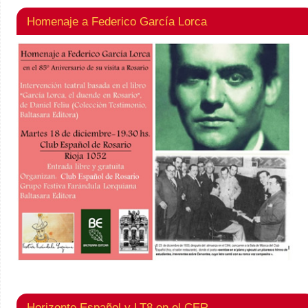
Homenaje a Federico García Lorca
Horizonte Español y LT8 en el CER