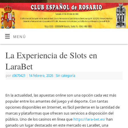
MENÚ
La Experiencia de Slots en
LaraBet
por
c0670421
|
14 febrero, 2026
|
Sin categoría
En la actualidad, las apuestas online son una opción cada vez más
popular entre los amantes del juego y el deporte. Con tantas
opciones disponibles en Internet, es fácil perderse en la cantidad de
marcas y plataformas que ofrecen sus servicios a disposición del
público. Uno de los casinos en línea que
https://lara-bet.es/
han
ganado un lugar destacado en este mercado es LaraBet, una