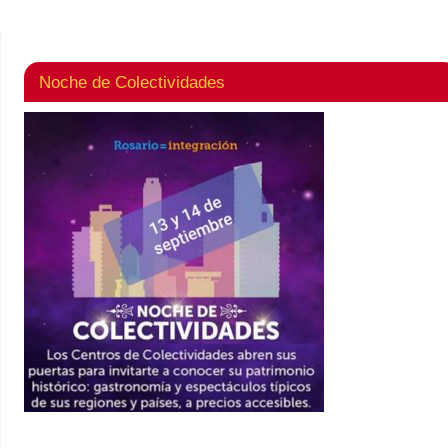
Noche de Colectividades