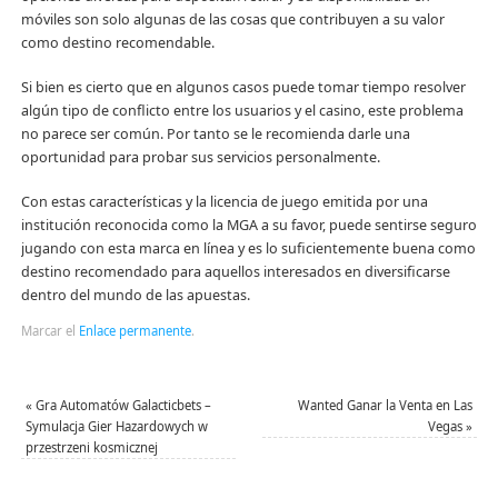
móviles son solo algunas de las cosas que contribuyen a su valor
como destino recomendable.
Si bien es cierto que en algunos casos puede tomar tiempo resolver
algún tipo de conflicto entre los usuarios y el casino, este problema
no parece ser común. Por tanto se le recomienda darle una
oportunidad para probar sus servicios personalmente.
Con estas características y la licencia de juego emitida por una
institución reconocida como la MGA a su favor, puede sentirse seguro
jugando con esta marca en línea y es lo suficientemente buena como
destino recomendado para aquellos interesados en diversificarse
dentro del mundo de las apuestas.
Marcar el
Enlace permanente
.
«
Gra Automatów Galacticbets –
Wanted Ganar la Venta en Las
Symulacja Gier Hazardowych w
Vegas
»
przestrzeni kosmicznej