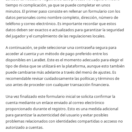
tiempo ni complicación, ya que se puede completar en unos
minutos. El primer paso consiste en rellenar un formulario con los
datos personales como nombre completo, dirección, número de
teléfono y correo electrónico. Es importante recordar que estos
datos deben ser exactos e actualizados para garantizar la seguridad
del jugador y el cumplimiento de las regulaciones locales.
A continuación, se pide seleccionar una contraseña segura para
acceder al cuenta y un método de pago preferido entre los
disponibles en LaraBet. Este es el momento adecuado para elegir el
tipo de divisa que se utilizará en la plataforma, aunque esto también
puede cambiarse más adelante a través del menú de ajustes. Es
recomendable revisar cuidadosamente las políticas y términos de
uso antes de proceder con cualquier transacción financiera.
Una vez finalizado este formulario inicial se solicita confirmar la
cuenta mediante un enlace enviado al correo electrónico
proporcionado durante el registro. Esto es una medida adicional
para garantizar la autenticidad del usuario y evitar posibles
problemas relacionados con identidades compartidas o accseso no
autorizado a cuentas.