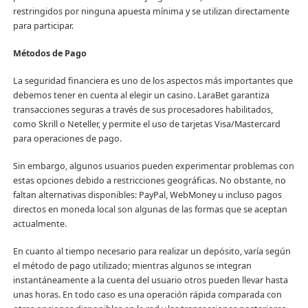
restringidos por ninguna apuesta mínima y se utilizan directamente
para participar.
Métodos de Pago
La seguridad financiera es uno de los aspectos más importantes que
debemos tener en cuenta al elegir un casino. LaraBet garantiza
transacciones seguras a través de sus procesadores habilitados,
como Skrill o Neteller, y permite el uso de tarjetas Visa/Mastercard
para operaciones de pago.
Sin embargo, algunos usuarios pueden experimentar problemas con
estas opciones debido a restricciones geográficas. No obstante, no
faltan alternativas disponibles: PayPal, WebMoney u incluso pagos
directos en moneda local son algunas de las formas que se aceptan
actualmente.
En cuanto al tiempo necesario para realizar un depósito, varía según
el método de pago utilizado; mientras algunos se integran
instantáneamente a la cuenta del usuario otros pueden llevar hasta
unas horas. En todo caso es una operación rápida comparada con