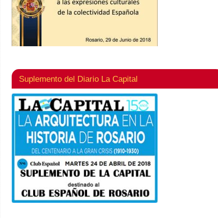
Suplemento del Diario La Capital