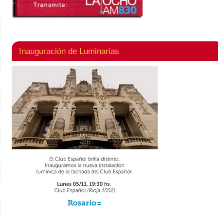
Inauguración de Luminarias