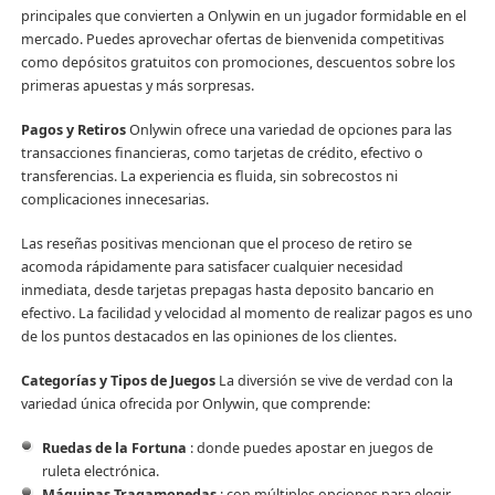
principales que convierten a Onlywin en un jugador formidable en el
mercado. Puedes aprovechar ofertas de bienvenida competitivas
como depósitos gratuitos con promociones, descuentos sobre los
primeras apuestas y más sorpresas.
Pagos y Retiros
Onlywin ofrece una variedad de opciones para las
transacciones financieras, como tarjetas de crédito, efectivo o
transferencias. La experiencia es fluida, sin sobrecostos ni
complicaciones innecesarias.
Las reseñas positivas mencionan que el proceso de retiro se
acomoda rápidamente para satisfacer cualquier necesidad
inmediata, desde tarjetas prepagas hasta deposito bancario en
efectivo. La facilidad y velocidad al momento de realizar pagos es uno
de los puntos destacados en las opiniones de los clientes.
Categorías y Tipos de Juegos
La diversión se vive de verdad con la
variedad única ofrecida por Onlywin, que comprende:
Ruedas de la Fortuna
: donde puedes apostar en juegos de
ruleta electrónica.
Máquinas Tragamonedas
: con múltiples opciones para elegir