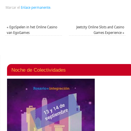
Marcar el
Enlace permanente
.
«
EgoSpelen in het Online Casino
Jeetcity Online Slots and Casino
van EgoGames
Games Experience
»
Noche de Colectividades