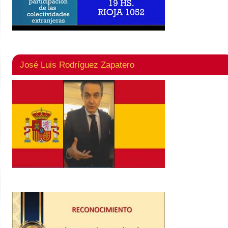
José Luis Rodríguez Zapatero