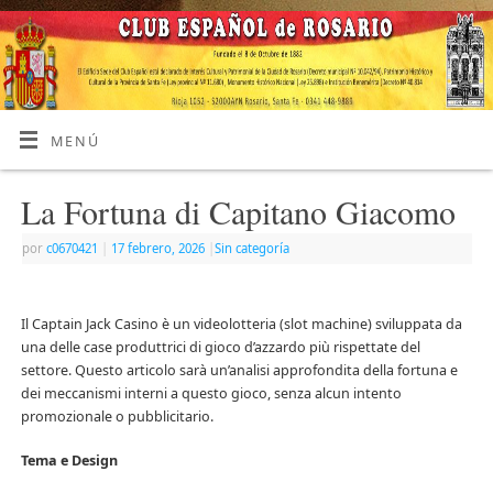
MENÚ
La Fortuna di Capitano Giacomo
por
c0670421
|
17 febrero, 2026
|
Sin categoría
Il Captain Jack Casino è un videolotteria (slot machine) sviluppata da
una delle case produttrici di gioco d’azzardo più rispettate del
settore. Questo articolo sarà un’analisi approfondita della fortuna e
dei meccanismi interni a questo gioco, senza alcun intento
promozionale o pubblicitario.
Tema e Design