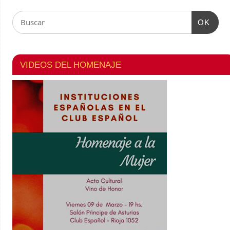
OK
VIDEOS DEL HOMENAJE