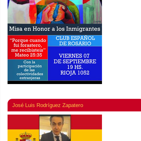
José Luis Rodríguez Zapatero