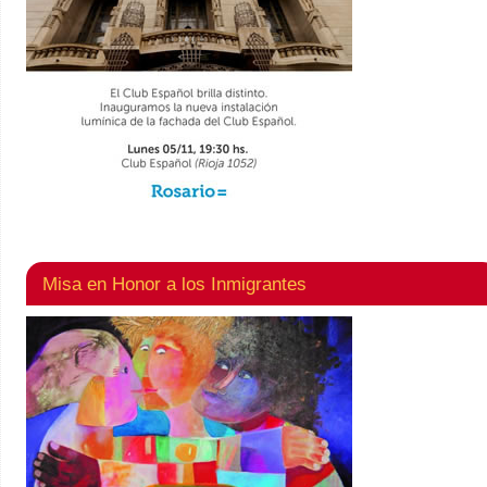
Misa en Honor a los Inmigrantes