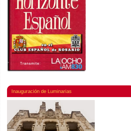
Inauguración de Luminarias