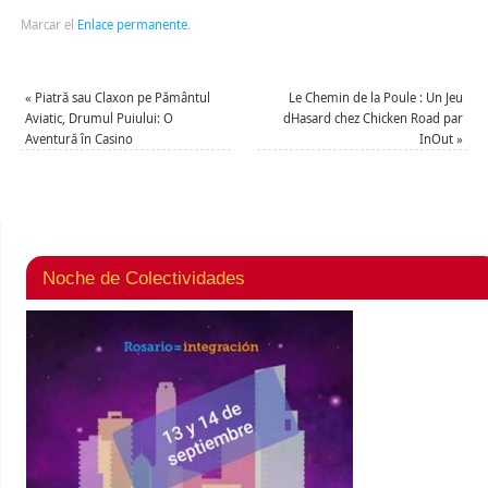
Marcar el
Enlace permanente
.
«
Piatră sau Claxon pe Pământul
Le Chemin de la Poule : Un Jeu
Aviatic, Drumul Puiului: O
dHasard chez Chicken Road par
Aventură în Casino
InOut
»
Noche de Colectividades