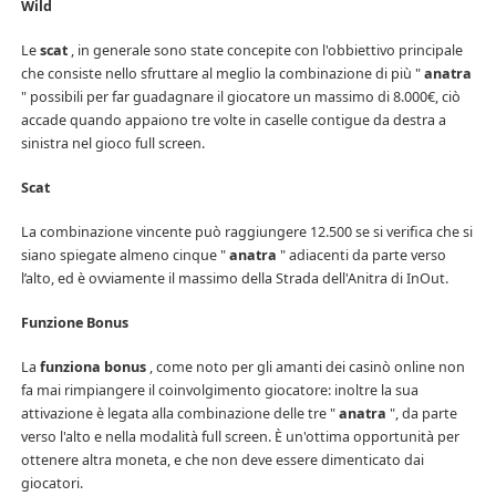
Wild
Le
scat
, in generale sono state concepite con l'obbiettivo principale
che consiste nello sfruttare al meglio la combinazione di più "
anatra
" possibili per far guadagnare il giocatore un massimo di 8.000€, ciò
accade quando appaiono tre volte in caselle contigue da destra a
sinistra nel gioco full screen.
Scat
La combinazione vincente può raggiungere 12.500 se si verifica che si
siano spiegate almeno cinque "
anatra
" adiacenti da parte verso
l’alto, ed è ovviamente il massimo della Strada dell'Anitra di InOut.
Funzione Bonus
La
funziona bonus
, come noto per gli amanti dei casinò online non
fa mai rimpiangere il coinvolgimento giocatore: inoltre la sua
attivazione è legata alla combinazione delle tre "
anatra
", da parte
verso l'alto e nella modalità full screen. È un'ottima opportunità per
ottenere altra moneta, e che non deve essere dimenticato dai
giocatori.