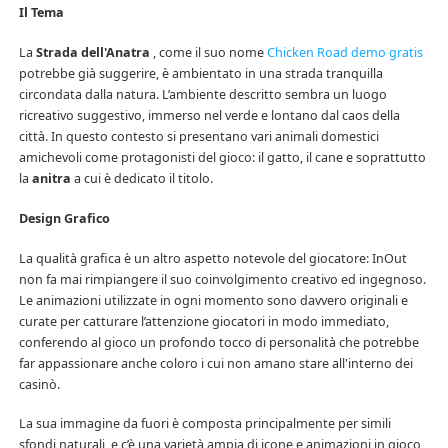
Il Tema
La
Strada dell'Anatra
, come il suo nome
Chicken Road demo gratis
potrebbe già suggerire, è ambientato in una strada tranquilla
circondata dalla natura. L’ambiente descritto sembra un luogo
ricreativo suggestivo, immerso nel verde e lontano dal caos della
città. In questo contesto si presentano vari animali domestici
amichevoli come protagonisti del gioco: il gatto, il cane e soprattutto
la
anitra
a cui è dedicato il titolo.
Design Grafico
La qualità grafica è un altro aspetto notevole del giocatore: InOut
non fa mai rimpiangere il suo coinvolgimento creativo ed ingegnoso.
Le animazioni utilizzate in ogni momento sono davvero originali e
curate per catturare l’attenzione giocatori in modo immediato,
conferendo al gioco un profondo tocco di personalità che potrebbe
far appassionare anche coloro i cui non amano stare all'interno dei
casinò.
La sua immagine da fuori è composta principalmente per simili
sfondi naturali, e c’è una varietà ampia di icone e animazioni in gioco