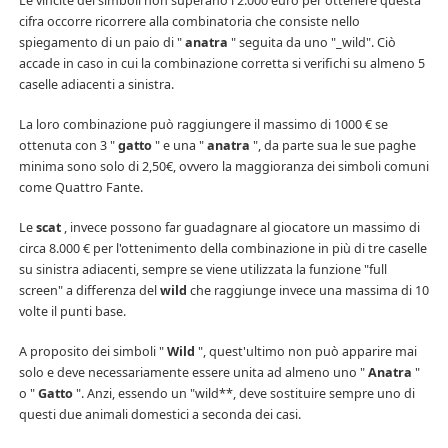
Le vincite dei simboli non superano i 2.000 euro per ottenere questa
cifra occorre ricorrere alla combinatoria che consiste nello
spiegamento di un paio di "
anatra
" seguita da uno "_wild". Ciò
accade in caso in cui la combinazione corretta si verifichi su almeno 5
caselle adiacenti a sinistra.
La loro combinazione può raggiungere il massimo di 1000 € se
ottenuta con 3 "
gatto
" e una "
anatra
", da parte sua le sue paghe
minima sono solo di 2,50€, ovvero la maggioranza dei simboli comuni
come Quattro Fante.
Le
scat
, invece possono far guadagnare al giocatore un massimo di
circa 8.000 € per l'ottenimento della combinazione in più di tre caselle
su sinistra adiacenti, sempre se viene utilizzata la funzione "full
screen" a differenza del
wild
che raggiunge invece una massima di 10
volte il punti base.
A proposito dei simboli "
Wild
", quest'ultimo non può apparire mai
solo e deve necessariamente essere unita ad almeno uno "
Anatra
"
o "
Gatto
". Anzi, essendo un "wild**, deve sostituire sempre uno di
questi due animali domestici a seconda dei casi.