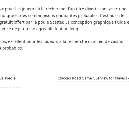
ix pour les joueurs à la recherche d’un titre divertissant avec une
ludique et des combinaisons gagnantes probables. C’est aussi le
atuit offert par la poule Scatter. La conception graphique fluide e
ience de jeu reste agréable tout au long.
hoix excellent pour les joueurs à la recherche d’un jeu de casino
s probables.
s avec le
Chicken Road Game Overview for Players