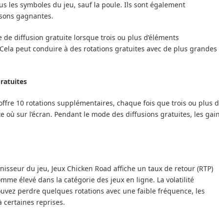
s les symboles du jeu, sauf la poule. Ils sont également
isons gagnantes.
e de diffusion gratuite lorsque trois ou plus d’éléments
 Cela peut conduire à des rotations gratuites avec de plus grandes
ratuites
ffre 10 rotations supplémentaires, chaque fois que trois ou plus 
e où sur l’écran. Pendant le mode des diffusions gratuites, les gai
nisseur du jeu, Jeux Chicken Road affiche un taux de retour (RTP)
me élevé dans la catégorie des jeux en ligne. La volatilité
vez perdre quelques rotations avec une faible fréquence, les
 certaines reprises.