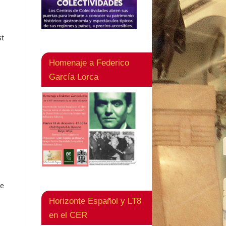
st
Homenaje a Federico
García Lorca
te
Horizonte Español y LT8
en el CER