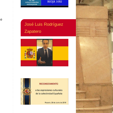
le
José Luis Rodríguez
Zapatero