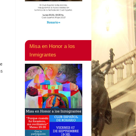
Misa en Honor a los
Inmigrantes
de
ns