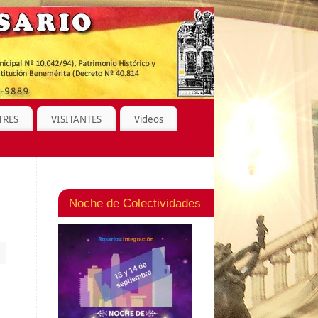
TRES
VISITANTES
Videos
Noche de Colectividades