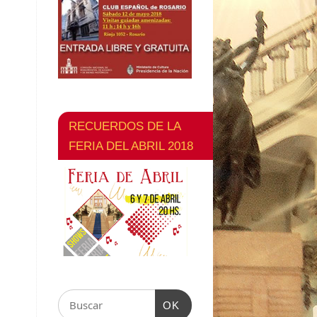
RECUERDOS DE LA
FERIA DEL ABRIL 2018
OK