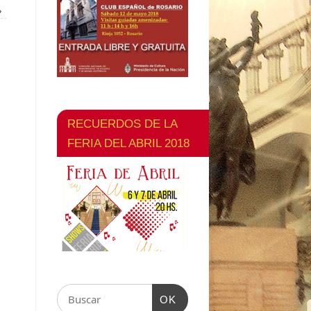
»
RECUERDOS DE LA
FERIA DEL ABRIL 2018
OK