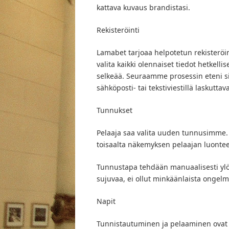
kattava kuvaus brandistasi.
Rekisteröinti
Lamabet tarjoaa helpotetun rekisteröi
valita kaikki olennaiset tiedot hetkell
selkeää. Seuraamme prosessin eteni sit
sähköposti- tai tekstiviestillä laskuttava
Tunnukset
Pelaaja saa valita uuden tunnusimme. V
toisaalta näkemyksen pelaajan luontees
Tunnustapa tehdään manuaalisesti yl
sujuvaa, ei ollut minkäänlaista ongel
Napit
Tunnistautuminen ja pelaaminen ovat h