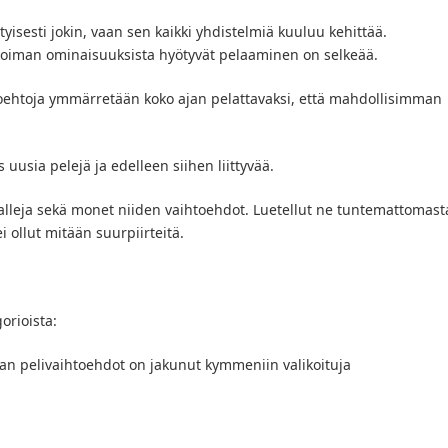
tyisesti jokin, vaan sen kaikki yhdistelmiä kuuluu kehittää.
koiman ominaisuuksista hyötyvät pelaaminen on selkeää.
toehtoja ymmärretään koko ajan pelattavaksi, että mahdollisimman
uusia pelejä ja edelleen siihen liittyvää.
malleja sekä monet niiden vaihtoehdot. Luetellut ne tuntemattomast
 ollut mitään suurpiirteitä.
orioista:
aan pelivaihtoehdot on jakunut kymmeniin valikoituja