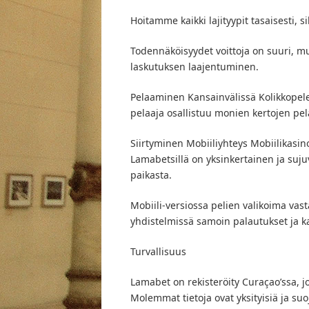
Hoitamme kaikki lajityypit tasaisesti, s
Todennäköisyydet voittoja on suuri, mu
laskutuksen laajentuminen.
Pelaaminen Kansainvälissä Kolikkopeleih
pelaaja osallistuu monien kertojen pela
Siirtyminen Mobiiliyhteys Mobiilikasin
Lamabetsillä on yksinkertainen ja suj
paikasta.
Mobiili-versiossa pelien valikoima vas
yhdistelmissä samoin palautukset ja k
Turvallisuus
Lamabet on rekisteröity Curaçao’ssa, j
Molemmat tietoja ovat yksityisiä ja suo