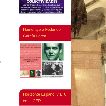
Homenaje a Federico
García Lorca
a
Horizonte Español y LT8
en el CER