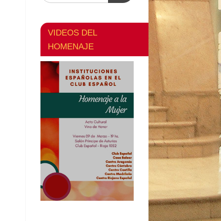
VIDEOS DEL
HOMENAJE