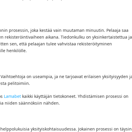
nnin prosessin, joka kestää vain muutaman minuutin. Pelaaja saa
isen rekisteröintivaiheen aikana. Tiedonkulku on yksinkertaistettua ja
ten sen, että pelaajan tulee vahvistaa rekisteröityminen
lle henkilölle.
aihtoehtoja on useampia, ja ne tarjoavat erilaisen yksityisyyden j
ta pelitoimiin.
ös
Lamabet
kaikki käyttäjän tietokoneet. Yhdistämisen prosessi on
mia niiden säännöksiin nähden.
elppolukuisia yksityiskohtaisuudessa. Jokainen prosessi on täysin