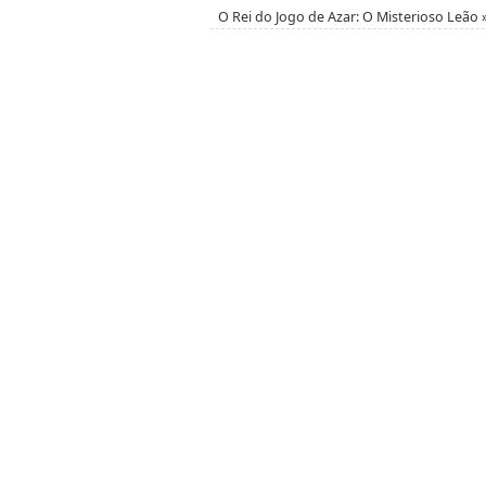
O Rei do Jogo de Azar: O Misterioso Leão