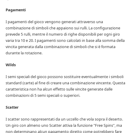
Pagamenti
I pagamenti del gioco vengono generati attraverso una
combinazione di simboli che appaiono sui rulli. La configurazione
prevede 5 rulli, mentre il numero di righe disponibili per ogni giro
varia tra 10 e 20. I pagamenti sono calcolati in base alla somma della
vincita generata dalla combinazione di simboli che si è formata
durante la rotazione.
Wilds
I semi speciali del gioco possono sostituire eventualmente i simboli
standard (carte) al fine di creare una combinazione vincente. Questa
caratteristica non ha alcun effetto sulle vincite generate dalle
combinazioni di 5 semi speciali o superiori.
Scatter
I scatter sono rappresentati da un uccello che vola sopra il deserto.
Un giro con almeno uno Scatter attiva la funzione "Free Spins", ma
non determinano alcun pagamento diretto come potrebbero fare