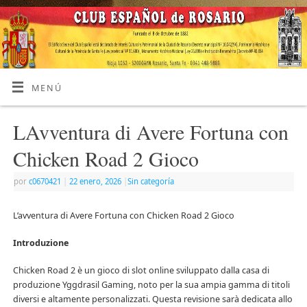
MENÚ
LAvventura di Avere Fortuna con
Chicken Road 2 Gioco
por
c0670421
|
22 enero, 2026
|
Sin categoría
L’avventura di Avere Fortuna con Chicken Road 2 Gioco
Introduzione
Chicken Road 2 è un gioco di slot online sviluppato dalla casa di
produzione Yggdrasil Gaming, noto per la sua ampia gamma di titoli
diversi e altamente personalizzati. Questa revisione sarà dedicata allo