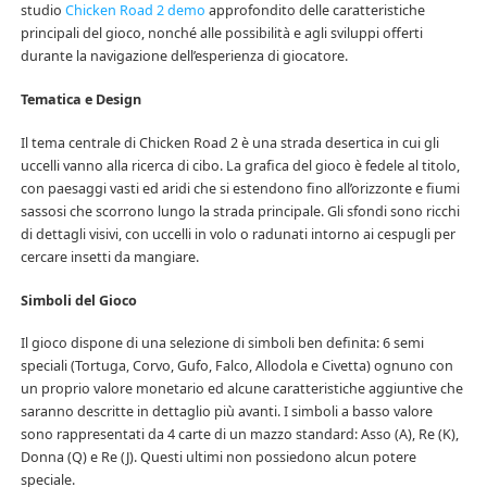
studio
Chicken Road 2 demo
approfondito delle caratteristiche
principali del gioco, nonché alle possibilità e agli sviluppi offerti
durante la navigazione dell’esperienza di giocatore.
Tematica e Design
Il tema centrale di Chicken Road 2 è una strada desertica in cui gli
uccelli vanno alla ricerca di cibo. La grafica del gioco è fedele al titolo,
con paesaggi vasti ed aridi che si estendono fino all’orizzonte e fiumi
sassosi che scorrono lungo la strada principale. Gli sfondi sono ricchi
di dettagli visivi, con uccelli in volo o radunati intorno ai cespugli per
cercare insetti da mangiare.
Simboli del Gioco
Il gioco dispone di una selezione di simboli ben definita: 6 semi
speciali (Tortuga, Corvo, Gufo, Falco, Allodola e Civetta) ognuno con
un proprio valore monetario ed alcune caratteristiche aggiuntive che
saranno descritte in dettaglio più avanti. I simboli a basso valore
sono rappresentati da 4 carte di un mazzo standard: Asso (A), Re (K),
Donna (Q) e Re (J). Questi ultimi non possiedono alcun potere
speciale.