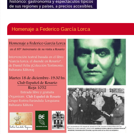
Homenaje a Federico García Lorca