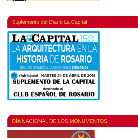
Suplemento del Diario La Capital
DÍA NACIONAL DE LOS MONUMENTOS