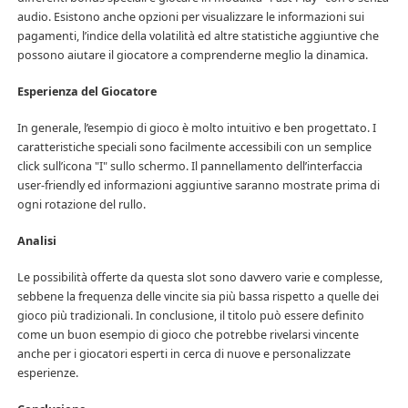
audio. Esistono anche opzioni per visualizzare le informazioni sui
pagamenti, l’indice della volatilità ed altre statistiche aggiuntive che
possono aiutare il giocatore a comprenderne meglio la dinamica.
Esperienza del Giocatore
In generale, l’esempio di gioco è molto intuitivo e ben progettato. I
caratteristiche speciali sono facilmente accessibili con un semplice
click sull’icona "I" sullo schermo. Il pannellamento dell’interfaccia
user-friendly ed informazioni aggiuntive saranno mostrate prima di
ogni rotazione del rullo.
Analisi
Le possibilità offerte da questa slot sono davvero varie e complesse,
sebbene la frequenza delle vincite sia più bassa rispetto a quelle dei
gioco più tradizionali. In conclusione, il titolo può essere definito
come un buon esempio di gioco che potrebbe rivelarsi vincente
anche per i giocatori esperti in cerca di nuove e personalizzate
esperienze.