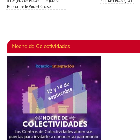
«
Les Jeux de Hasard – Le Joueur
Chicken Road gra
»
Rencontre le Poulet Croisé
Noche de Colectividades