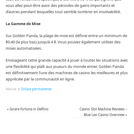
vous allez peut-être avoir des périodes de gains importants et
d’autres pendant lesquelles tout semble sombrer en insolvabilité.
La Gamme de Mise
Sur Golden Panda, la plage de mise est définie entre un minimum de
$0.40 (le plus bas) jusqu’à 4 $. Vous pouvez également utiliser des
mises automatisées.
Envisageant cette grande capacité à jouer à toutes les situations avec
une flexibilité qui plaît aux joueurs du monde entier, Golden Panda
est définitivement l’une des machines de casino les meilleures et plus
appréciée par la communauté en ligne.
Marcar el
Enlace permanente
.
«
Girare fortuna in Delfino
Casino Slot Machine Reviews –
Blue Leo Casino Overview
»