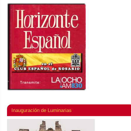
Inauguración de Luminarias