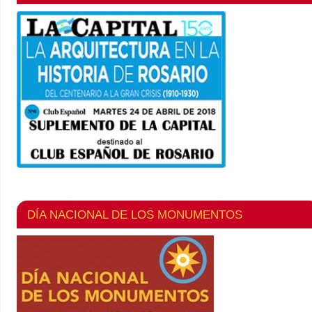
DÍA NACIONAL DE LOS MONUMENTOS