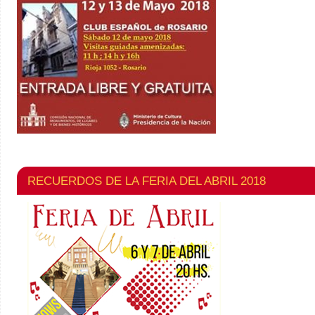
RECUERDOS DE LA FERIA DEL ABRIL 2018