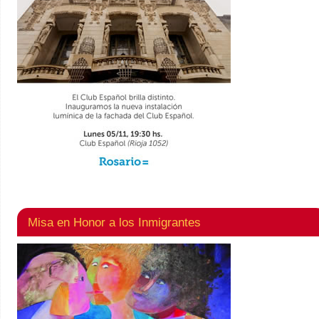
Misa en Honor a los Inmigrantes