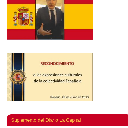
Suplemento del Diario La Capital