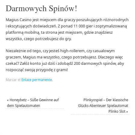
Darmowych Spinów!
Magius Casino jest miejscem dla graczy poszukujących różnorodnych
i ekscytujących doświadczeń. Z ponad 11 000 gier i zoptymalizowaną
platformą mobilną, ta strona jest miejscem, gdzie znajdziesz
wszystko, czego potrzebujesz do gry.
Niezależnie od tego, czy jesteś high-rollerem, czy casualowym
graczem, Magius ma wszystko, czego potrzebujesz. Dlaczego więc
czekać? Załóż konto już dziś i zdobądź 200 darmowych spinów, aby
rozpocząć swoją przygodę z grami!
Marcar el
Enlace permanente
.
«
Honeybetz – Süße Gewinne auf
Plinkyospiel – Der klassische
dem Spielautomaten
Glücks-Abenteuer Spielautomat
Plinko Slot
»