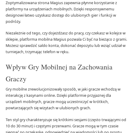
Zoptymalizowana strona Magius zapewnia płynne korzystanie z
platformy na urządzeniach mobilnych. Dzięki responsywnemu
designowi łatwo uzyskasz dostęp do ulubionych gier i funkcji w
podróży.
Niezależnie od tego, czy dojeżdżasz do pracy, czy czekasz w kolejce w
sklepie, platforma mobilna Magius pozwala Ci być na bieżąco z grami.
Możesz sprawdzić saldo konta, dokonać depozytu lub wziąć udział w
turniejach, trzymając telefon w ręku.
Wpływ Gry Mobilnej na Zachowania
Graczy
Gry mobilne zrewolucjonizowały sposób, w jaki gracze wchodzą w
interakcję z kasynami online. Dzięki platformie przyjaznej dla
urządzeń mobilnych, gracze mogą uczestniczyć w krótkich,
powtarzających się wizytach w ulubionych grach.
Ten styl gry charakteryzuje się krótkimi sesjami (często trwającymi od
10 do 30 minut) i częstymi przerwami. Gracze mogą w tym czasie
sięgnąć po przekąskę, odpowiedzieć na wiadomości lub po prostu