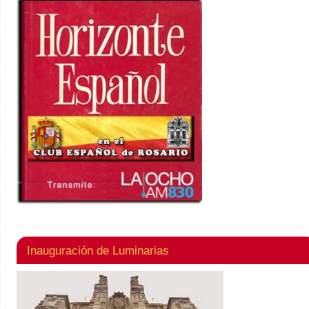
Inauguración de Luminarias