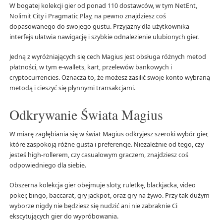
W bogatej kolekcji gier od ponad 110 dostawców, w tym NetEnt,
Nolimit City i Pragmatic Play, na pewno znajdziesz coś
dopasowanego do swojego gustu. Przyjazny dla użytkownika
interfejs ułatwia nawigację i szybkie odnalezienie ulubionych gier.
Jedną z wyróżniających się cech Magius jest obsługa różnych metod
płatności, w tym e-wallets, kart, przelewów bankowych i
cryptocurrencies. Oznacza to, że możesz zasilić swoje konto wybraną
metodą i cieszyć się płynnymi transakcjami.
Odkrywanie Świata Magius
W miarę zagłębiania się w świat Magius odkryjesz szeroki wybór gier,
które zaspokoją różne gusta i preferencje. Niezależnie od tego, czy
jesteś high-rollerem, czy casualowym graczem, znajdziesz coś
odpowiedniego dla siebie.
Obszerna kolekcja gier obejmuje sloty, ruletkę, blackjacka, video
poker, bingo, baccarat, gry jackpot, oraz gry na żywo. Przy tak dużym
wyborze nigdy nie będziesz się nudzić ani nie zabraknie Ci
ekscytujących gier do wypróbowania.