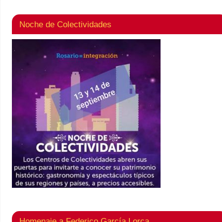
Noche de Colectividades
Homenaje a Federico García Lorca