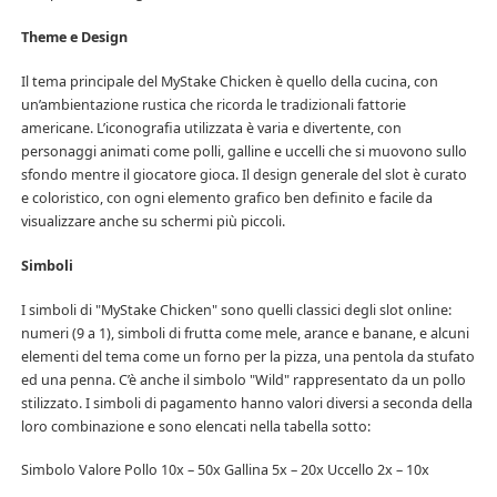
Theme e Design
Il tema principale del MyStake Chicken è quello della cucina, con
un’ambientazione rustica che ricorda le tradizionali fattorie
americane. L’iconografia utilizzata è varia e divertente, con
personaggi animati come polli, galline e uccelli che si muovono sullo
sfondo mentre il giocatore gioca. Il design generale del slot è curato
e coloristico, con ogni elemento grafico ben definito e facile da
visualizzare anche su schermi più piccoli.
Simboli
I simboli di "MyStake Chicken" sono quelli classici degli slot online:
numeri (9 a 1), simboli di frutta come mele, arance e banane, e alcuni
elementi del tema come un forno per la pizza, una pentola da stufato
ed una penna. C’è anche il simbolo "Wild" rappresentato da un pollo
stilizzato. I simboli di pagamento hanno valori diversi a seconda della
loro combinazione e sono elencati nella tabella sotto:
Simbolo Valore Pollo 10x – 50x Gallina 5x – 20x Uccello 2x – 10x