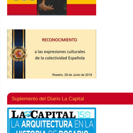
Suplemento del Diario La Capital