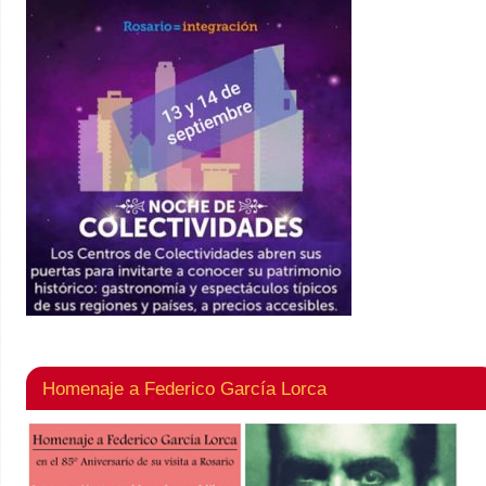
Homenaje a Federico García Lorca