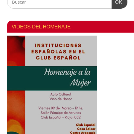
OK
VIDEOS DEL HOMENAJE