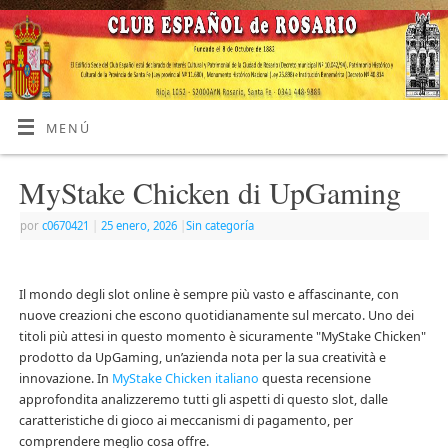
MENÚ
MyStake Chicken di UpGaming
por
c0670421
|
25 enero, 2026
|
Sin categoría
Il mondo degli slot online è sempre più vasto e affascinante, con
nuove creazioni che escono quotidianamente sul mercato. Uno dei
titoli più attesi in questo momento è sicuramente "MyStake Chicken"
prodotto da UpGaming, un’azienda nota per la sua creatività e
innovazione. In
MyStake Chicken italiano
questa recensione
approfondita analizzeremo tutti gli aspetti di questo slot, dalle
caratteristiche di gioco ai meccanismi di pagamento, per
comprendere meglio cosa offre.