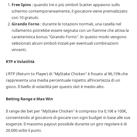
Free Spins
: quando tre o più simboli Scatter appaiono sullo
schermo contemporaneamente, il giocatore viene premializzato
con 10 gratuiti.
Girando Forno
: durante le rotazioni normali, una casella nel
rullamento potrebbe essere segnata con un fiamme che attiva la
caratteristica bonus "Girando Forno". In questo modo vengono
selezionati alcuni simboli iniziali per eventuali combinazioni
vincenti.
RTP e Volatilità
L’RTP (Return to Player) di "MyStake Chicken" è fissato al 96,15% che
rappresenta una media percentuale rispetto all’incertezza di un
gioco. Il livello di volatilità per questo slot è medio-alto.
Betting Range e Max Win
Il range dei bet per "MyStake Chicken" è compreso tra 0,10€ e 100€,
consentendo al giocatore di giocare con ogni budget in base alle sue
esigenze. Il massimo payout possibile durante un giro regolare è di
20.000 volte il punti.