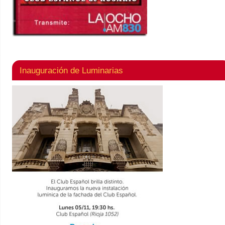
Inauguración de Luminarias