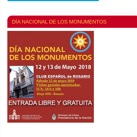
DÍA NACIONAL DE LOS MONUMENTOS