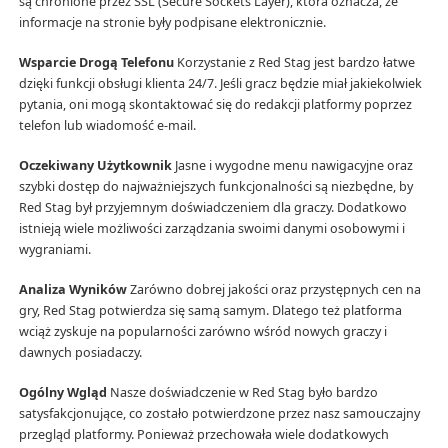
są chronione przez SSL (Secure Sockets Layer), która oznacza, że
informacje na stronie były podpisane elektronicznie.
Wsparcie Drogą Telefonu
Korzystanie z Red Stag jest bardzo łatwe
dzięki funkcji obsługi klienta 24/7. Jeśli gracz będzie miał jakiekolwiek
pytania, oni mogą skontaktować się do redakcji platformy poprzez
telefon lub wiadomość e-mail.
Oczekiwany Użytkownik
Jasne i wygodne menu nawigacyjne oraz
szybki dostęp do najważniejszych funkcjonalności są niezbędne, by
Red Stag był przyjemnym doświadczeniem dla graczy. Dodatkowo
istnieją wiele możliwości zarządzania swoimi danymi osobowymi i
wygraniami.
Analiza Wyników
Zarówno dobrej jakości oraz przystępnych cen na
gry, Red Stag potwierdza się samą samym. Dlatego też platforma
wciąż zyskuje na popularności zarówno wśród nowych graczy i
dawnych posiadaczy.
Ogólny Wgląd
Nasze doświadczenie w Red Stag było bardzo
satysfakcjonujące, co zostało potwierdzone przez nasz samouczajny
przegląd platformy. Ponieważ przechowała wiele dodatkowych