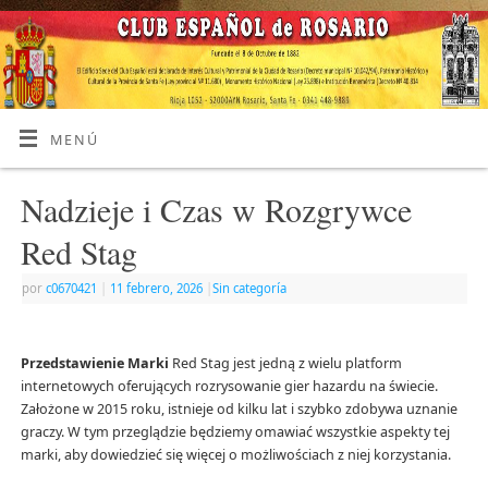
MENÚ
Nadzieje i Czas w Rozgrywce
Red Stag
por
c0670421
|
11 febrero, 2026
|
Sin categoría
Przedstawienie Marki
Red Stag jest jedną z wielu platform
internetowych oferujących rozrysowanie gier hazardu na świecie.
Założone w 2015 roku, istnieje od kilku lat i szybko zdobywa uznanie
graczy. W tym przeglądzie będziemy omawiać wszystkie aspekty tej
marki, aby dowiedzieć się więcej o możliwościach z niej korzystania.