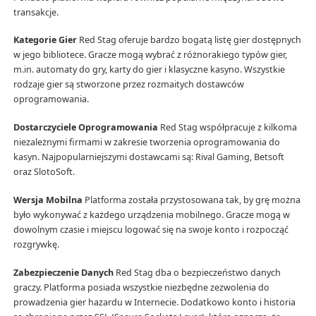
transakcje.
Kategorie Gier
Red Stag oferuje bardzo bogatą listę gier dostępnych
w jego bibliotece. Gracze mogą wybrać z różnorakiego typów gier,
m.in. automaty do gry, karty do gier i klasyczne kasyno. Wszystkie
rodzaje gier są stworzone przez rozmaitych dostawców
oprogramowania.
Dostarczyciele Oprogramowania
Red Stag współpracuje z kilkoma
niezależnymi firmami w zakresie tworzenia oprogramowania do
kasyn. Najpopularniejszymi dostawcami są: Rival Gaming, Betsoft
oraz SlotoSoft.
Wersja Mobilna
Platforma została przystosowana tak, by grę można
było wykonywać z każdego urządzenia mobilnego. Gracze mogą w
dowolnym czasie i miejscu logować się na swoje konto i rozpocząć
rozgrywkę.
Zabezpieczenie Danych
Red Stag dba o bezpieczeństwo danych
graczy. Platforma posiada wszystkie niezbędne zezwolenia do
prowadzenia gier hazardu w Internecie. Dodatkowo konto i historia