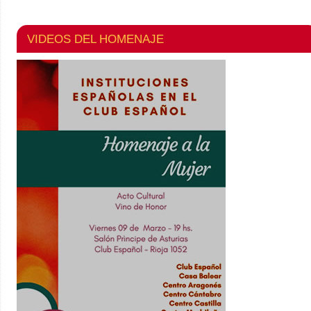
VIDEOS DEL HOMENAJE