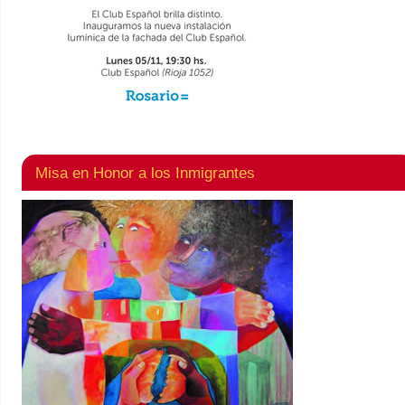
Misa en Honor a los Inmigrantes