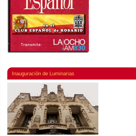
Inauguración de Luminarias