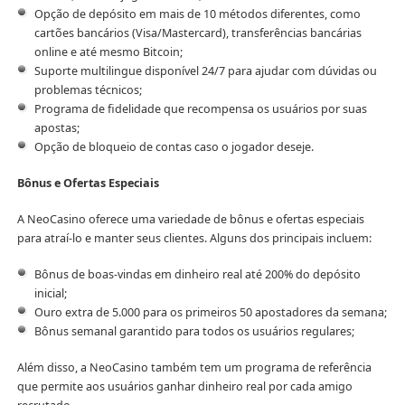
Opção de depósito em mais de 10 métodos diferentes, como
cartões bancários (Visa/Mastercard), transferências bancárias
online e até mesmo Bitcoin;
Suporte multilingue disponível 24/7 para ajudar com dúvidas ou
problemas técnicos;
Programa de fidelidade que recompensa os usuários por suas
apostas;
Opção de bloqueio de contas caso o jogador deseje.
Bônus e Ofertas Especiais
A NeoCasino oferece uma variedade de bônus e ofertas especiais
para atraí-lo e manter seus clientes. Alguns dos principais incluem:
Bônus de boas-vindas em dinheiro real até 200% do depósito
inicial;
Ouro extra de 5.000 para os primeiros 50 apostadores da semana;
Bônus semanal garantido para todos os usuários regulares;
Além disso, a NeoCasino também tem um programa de referência
que permite aos usuários ganhar dinheiro real por cada amigo