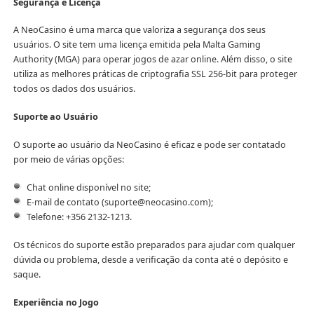
Segurança e Licença
A NeoCasino é uma marca que valoriza a segurança dos seus
usuários. O site tem uma licença emitida pela Malta Gaming
Authority (MGA) para operar jogos de azar online. Além disso, o site
utiliza as melhores práticas de criptografia SSL 256-bit para proteger
todos os dados dos usuários.
Suporte ao Usuário
O suporte ao usuário da NeoCasino é eficaz e pode ser contatado
por meio de várias opções:
Chat online disponível no site;
E-mail de contato (suporte@neocasino.com);
Telefone: +356 2132-1213.
Os técnicos do suporte estão preparados para ajudar com qualquer
dúvida ou problema, desde a verificação da conta até o depósito e
saque.
Experiência no Jogo