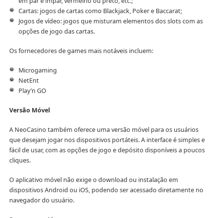
em par e ímpar, vermelho ou preto, etc.;
Cartas: jogos de cartas como Blackjack, Poker e Baccarat;
Jogos de vídeo: jogos que misturam elementos dos slots com as
opções de jogo das cartas.
Os fornecedores de games mais notáveis incluem:
Microgaming
NetEnt
Play’n GO
Versão Móvel
A NeoCasino também oferece uma versão móvel para os usuários
que desejam jogar nos dispositivos portáteis. A interface é simples e
fácil de usar, com as opções de jogo e depósito disponíveis a poucos
cliques.
O aplicativo móvel não exige o download ou instalação em
dispositivos Android ou iOS, podendo ser acessado diretamente no
navegador do usuário.