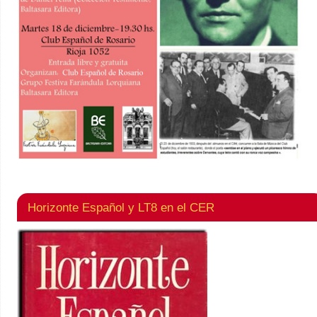
Horizonte Español y LT8 en el CER